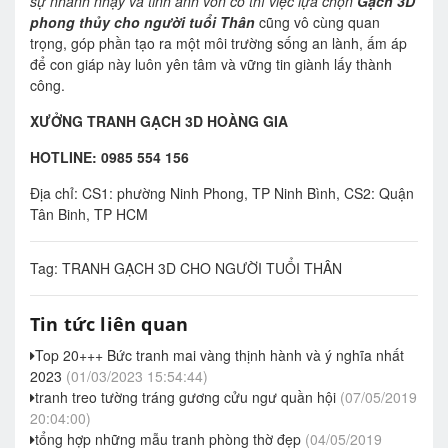
sự nhanh nhạy và tinh anh vốn có thì việc lựa chọn
Gạch 3D
phong thủy cho người tuổi Thân
cũng vô cùng quan
trọng, góp phần tạo ra một môi trường sống an lành, ấm áp
để con giáp này luôn yên tâm và vững tin giành lấy thành
công.
XƯỞNG TRANH GẠCH 3D HOÀNG GIA
HOTLINE: 0985 554 156
Địa chỉ: CS1: phường Ninh Phong, TP Ninh Bình, CS2: Quận
Tân Binh, TP HCM
Tag:
TRANH GẠCH 3D CHO NGƯỜI TUỔI THÂN
Tin tức liên quan
Top 20+++ Bức tranh mai vàng thịnh hành và ý nghĩa nhất
2023
(01/03/2023 15:54:44)
tranh treo tường tráng gương cửu ngư quần hội
(07/05/2019
20:04:00)
tổng hợp những mẫu tranh phòng thờ đẹp
(04/05/2019