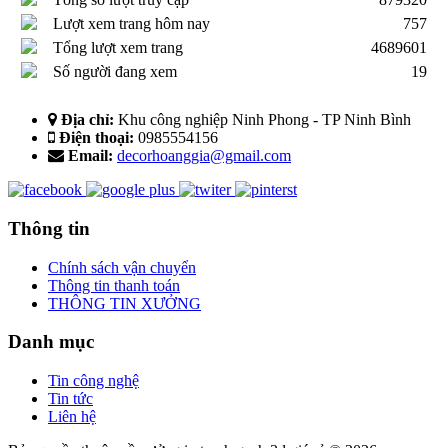
Lượt xem trang hôm nay
757
Tổng lượt xem trang
4689601
Số người đang xem
19
Địa chỉ:
Khu công nghiệp Ninh Phong - TP Ninh Bình
Điện thoại:
0985554156
Email:
decorhoanggia@gmail.com
Thông tin
Chính sách vận chuyển
Thông tin thanh toán
THÔNG TIN XƯỞNG
Danh mục
Tin công nghệ
Tin tức
Liên hệ