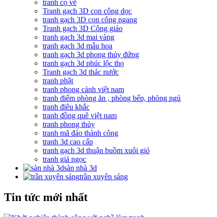
tranh cọ vẽ
Tranh gạch 3D con công dọc
tranh gạch 3D con công ngang
Tranh gạch 3D Công giáo
tranh gạch 3d mai vàng
tranh gạch 3d mẫu hoa
tranh gạch 3d phong thủy đứng
tranh gạch 3d phúc lộc thọ
Tranh gạch 3d thác nước
tranh phật
tranh phong cảnh việt nam
tranh điểm phòng ăn , phòng bếp, phòng ngủ
tranh điêu khắc
tranh đồng quê việt nam
tranh phong thủy
tranh mã đáo thành công
tranh 3d cao cấp
tranh gạch 3d thuận buồm xuôi gió
tranh giả ngọc
sàn nhà 3d
trần xuyên sáng
Tin tức mới nhất