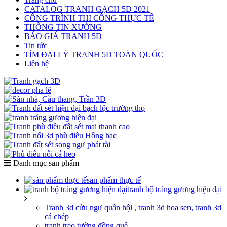
CATALOG TRANH GẠCH 5D 2021
CÔNG TRÌNH THI CÔNG THỰC TẾ
THÔNG TIN XƯỞNG
BÁO GIÁ TRANH 5D
Tin tức
TÌM ĐẠI LÝ TRANH 5D TOÀN QUỐC
Liên hệ
Danh mục sản phẩm
sản phẩm thực tế
tranh bộ tráng gương hiện đại
Tranh 3d cửu ngư quần hội , tranh 3d hoa sen, tranh 3d
cá chép
tranh treo tường đồng quê