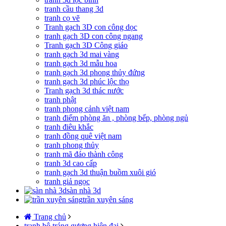
tranh cầu thang 3d
tranh cọ vẽ
Tranh gạch 3D con công dọc
tranh gạch 3D con công ngang
Tranh gạch 3D Công giáo
tranh gạch 3d mai vàng
tranh gạch 3d mẫu hoa
tranh gạch 3d phong thủy đứng
tranh gạch 3d phúc lộc thọ
Tranh gạch 3d thác nước
tranh phật
tranh phong cảnh việt nam
tranh điểm phòng ăn , phòng bếp, phòng ngủ
tranh điêu khắc
tranh đồng quê việt nam
tranh phong thủy
tranh mã đáo thành công
tranh 3d cao cấp
tranh gạch 3d thuận buồm xuôi gió
tranh giả ngọc
sàn nhà 3d
trần xuyên sáng
Trang chủ
tranh bộ tráng gương hiện đại