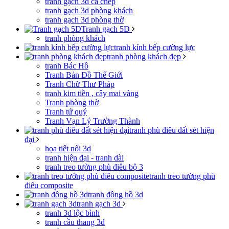
tranh gạch 3d cá chép
tranh gạch 3d phòng khách
tranh gạch 3d phòng thờ
Tranh gạch 5D
tranh phòng khách
tranh kính bếp cường lực
tranh phòng khách đẹp
tranh Bác Hồ
Tranh Bản Đồ Thế Giới
Tranh Chữ Thư Pháp
tranh kim tiền , cây mai vàng
Tranh phòng thờ
Tranh tứ quý
Tranh Vạn Lý Trường Thành
tranh phù điêu đất sét hiện
đại
họa tiết nổi 3d
tranh hiện đại - tranh dài
tranh treo tường phù điêu bộ 3
tranh treo tường phù
điêu composite
tranh đồng hồ 3d
tranh gạch 3d
tranh 3d lộc bình
tranh cầu thang 3d