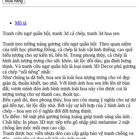
Mua hàng
Mô tả
Tranh cửu ngư quần hội, tranh 3d cá chép, tranh 3d hoa sen
Tranh treo tường tráng gương cửu ngư quần hội Theo quan niệm
của triết học phương Đông, cá chép là loài vật linh thiêng, cao quý
biểu tượng cho sự kiên trì, bền bỉ. Trong phong thủy, cá chép là
hình ảnh tượng trưng cho sức khỏe, tài lộc dồi dào, gia đình hưng
thịnh. Và tranh cửu ngư quần hội là loại tranh 3D Decor phủ gương
cá chép “nổi tiếng” nhất.
Như chúng ta đã biết, hoa sen là loài hoa tượng trưng cho vẻ đẹp
giản dị, thuần khiết, tao nhã. Với hình ảnh hoa sen lớn lên từ bùn
đất, vươn mình đón ánh bình minh loài hoa này còn được coi là
tượng trưng cho sự thanh cao, thoát tục.
Bên cạnh đó, theo phong thủy, hoa sen còn mang ý nghĩa cho sự dư
giả liên tục, tài lộc đầy nhà. Bởi vậy sự kết hợp của 2 hình ảnh cá
chép – hoa sen có ý nghĩa đời đời hưng thịnh.
Ưu điểm : bề mặt phủ gương bóng loáng giúp tranh sáng sâu ảnh .
Chất liệu: In phun 3D trực tiếp trên gỗ nhập phủ melamine 2 mặt
chống ẩm mốc mối mọt cao cấp.
Tranh được bọc viền nhựa dẻo cao cấp giúp bảo vệ tranh chống va
đập , giúp tôn vẻ đẹp nổi bật của bức tranh