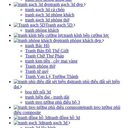
tranh gạch 3d đẹp
tranh gạch 3d cá chép
tranh gạch 3d phòng khách
tranh gạch 3d phòng thờ
Tranh gạch 5D
tranh phòng khách
tranh kính bếp cường lực
tranh phòng khách đẹp
tranh Bác Hồ
Tranh Bản Đồ Thế Giới
Tranh Chữ Thư Pháp
tranh kim tiền , cây mai vàng
Tranh phòng thờ
Tranh tứ quý
Tranh Vạn Lý Trường Thành
tranh phù điêu đất sét hiện
đại
họa tiết nổi 3d
tranh hiện đại - tranh dài
tranh treo tường phù điêu bộ 3
tranh treo tường phù
điêu composite
tranh đồng hồ 3d
tranh gạch 3d
tranh 3d lộc bình