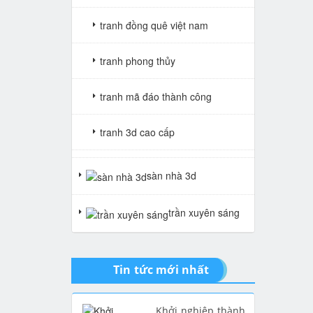
tranh đồng quê việt nam
tranh phong thủy
tranh mã đáo thành công
tranh 3d cao cấp
tranh gạch 3d thuận buồm xuôi
sàn nhà 3d
gió
trần xuyên sáng
tranh giả ngọc
Tin tức mới nhất
Khởi nghiệp thành