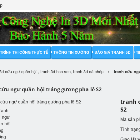
ập
TRÌNH THI CÔNG THỰC TẾ
THÔNG TIN XƯỞNG
BÁO GIÁ TRANH 5D
T
3d cửu ngư quần hội , tranh 3d hoa sen, tranh 3d cá chép
tranh cửu ng
cửu ngư quần hội tráng gương pha lê S2
tranh 
S2
Mã sản 
Tình trạn
Giao Hàn