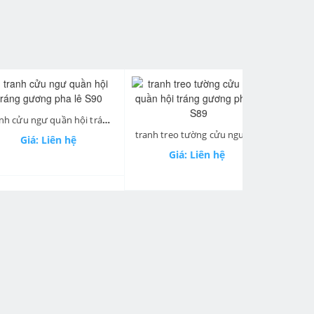
tranh cửu ngư quần hội tráng gương pha lê S90
next
tranh treo tường cửu ngư quần hội tráng gương pha lê S89
á: Liên hệ
Giá: 
Giá: Liên hệ