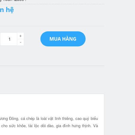
ên hệ
+
MUA HÀNG
-
ng Đông, cá chép là loài vật linh thiêng, cao quý biểu
 cho sức khỏe, tài lộc dồi dào, gia đình hưng thịnh. Và