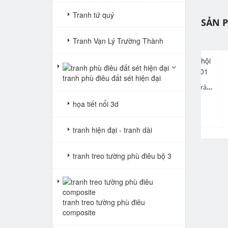
Tranh tứ quý
SẢN 
Tranh Vạn Lý Trường Thành
tranh phù điêu đất sét hiện đại
tranh 3d cửu ngư quần hội hội tráng gương S102
tranh cửu ngư quần hội tráng gương pha lê s101
pr
Giá: Liên hệ
Giá: Liên hệ
họa tiết nổi 3d
tranh hiện đại - tranh dài
tranh treo tường phù điêu bộ 3
tranh treo tường phù điêu
composite