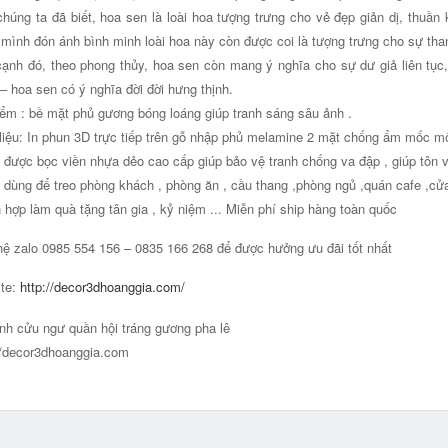
húng ta đã biết, hoa sen là loài hoa tượng trưng cho vẻ đẹp giản dị, thuần k
mình đón ánh bình minh loài hoa này còn được coi là tượng trưng cho sự than
ạnh đó, theo phong thủy, hoa sen còn mang ý nghĩa cho sự dư giả liên tục,
– hoa sen có ý nghĩa đời đời hưng thịnh.
ểm : bề mặt phủ gương bóng loáng giúp tranh sáng sâu ảnh .
liệu: In phun 3D trực tiếp trên gỗ nhập phủ melamine 2 mặt chống ẩm mốc m
 được bọc viền nhựa dẻo cao cấp giúp bảo vệ tranh chống va đập , giúp tôn v
 dùng để treo phòng khách , phòng ăn , cầu thang ,phòng ngủ ,quán cafe ,cửa
 hợp làm quà tặng tân gia , kỷ niệm ... Miễn phí ship hàng toàn quốc
hệ zalo 0985 554 156 – 0835 166 268 để được hưởng ưu đãi tốt nhất
te:
http://decor3dhoanggia.com/
//decor3dhoanggia.com