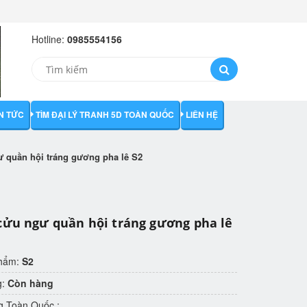
Hotline:
0985554156
IN TỨC
TÌM ĐẠI LÝ TRANH 5D TOÀN QUỐC
LIÊN HỆ
ư quần hội tráng gương pha lê S2
cửu ngư quần hội tráng gương pha lê
phẩm:
S2
g:
Còn hàng
g Toàn Quốc :