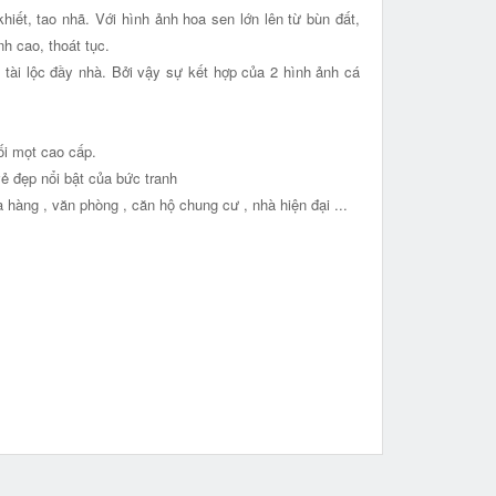
hiết, tao nhã. Với hình ảnh hoa sen lớn lên từ bùn đất,
h cao, thoát tục.
 tài lộc đầy nhà. Bởi vậy sự kết hợp của 2 hình ảnh cá
ối mọt cao cấp.
ẻ đẹp nổi bật của bức tranh
 hàng , văn phòng , căn hộ chung cư , nhà hiện đại ...