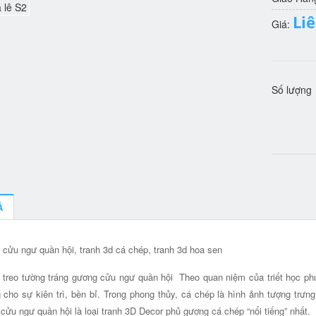
Li
Giá:
Số lượng
Ả
 cửu ngư quần hội, tranh 3d cá chép, tranh 3d hoa sen
 treo tường tráng gương cửu ngư quần hội Theo quan niệm của triết học phươ
 cho sự kiên trì, bền bỉ. Trong phong thủy, cá chép là hình ảnh tượng trưng
 cửu ngư quần hội là loại tranh 3D Decor phủ gương cá chép “nổi tiếng” nhất.