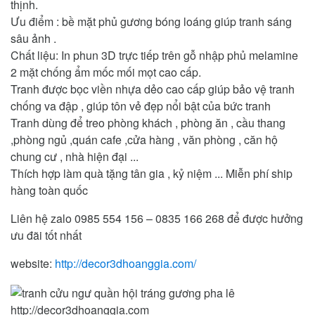
thịnh.
Ưu điểm : bề mặt phủ gương bóng loáng giúp tranh sáng
sâu ảnh .
Chất liệu: In phun 3D trực tiếp trên gỗ nhập phủ melamine
2 mặt chống ẩm mốc mối mọt cao cấp.
Tranh được bọc viền nhựa dẻo cao cấp giúp bảo vệ tranh
chống va đập , giúp tôn vẻ đẹp nổi bật của bức tranh
Tranh dùng để treo phòng khách , phòng ăn , cầu thang
,phòng ngủ ,quán cafe ,cửa hàng , văn phòng , căn hộ
chung cư , nhà hiện đại ...
Thích hợp làm quà tặng tân gia , kỷ niệm ... Miễn phí ship
hàng toàn quốc
Liên hệ zalo 0985 554 156 – 0835 166 268 để được hưởng
ưu đãi tốt nhất
website:
http://decor3dhoanggia.com/
http://decor3dhoanggia.com