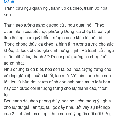
Mô tả
Tranh cửu ngư quần hội, tranh 3d cá chép, tranh 3d hoa
sen
Tranh treo tường tráng gương cửu ngư quần hội Theo
quan niệm của triết học phương Đông, cá chép là loài vật
linh thiêng, cao quý biểu tượng cho sự kiên trì, bền bỉ.
Trong phong thủy, cá chép là hình ảnh tượng trưng cho sức
khỏe, tài lộc dồi dào, gia đình hưng thịnh. Và tranh cửu ngư
quần hội là loại tranh 3D Decor phủ gương cá chép “nổi
tiếng” nhất.
Như chúng ta đã biết, hoa sen là loài hoa tượng trưng cho
vẻ đẹp giản dị, thuần khiết, tao nhã. Với hình ảnh hoa sen
lớn lên từ bùn đất, vươn mình đón ánh bình minh loài hoa
này còn được coi là tượng trưng cho sự thanh cao, thoát
tục.
Bên cạnh đó, theo phong thủy, hoa sen còn mang ý nghĩa
cho sự dư giả liên tục, tài lộc đầy nhà. Bởi vậy sự kết hợp
của 2 hình ảnh cá chép – hoa sen có ý nghĩa đời đời hưng