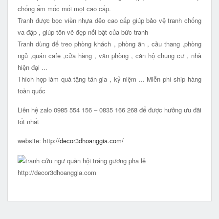
chống ẩm mốc mối mọt cao cấp.
Tranh được bọc viền nhựa dẻo cao cấp giúp bảo vệ tranh chống
va đập , giúp tôn vẻ đẹp nổi bật của bức tranh
Tranh dùng để treo phòng khách , phòng ăn , cầu thang ,phòng
ngủ ,quán cafe ,cửa hàng , văn phòng , căn hộ chung cư , nhà
hiện đại ...
Thích hợp làm quà tặng tân gia , kỷ niệm ... Miễn phí ship hàng
toàn quốc
Liên hệ zalo 0985 554 156 – 0835 166 268 để được hưởng ưu đãi
tốt nhất
website:
http://decor3dhoanggia.com/
http://decor3dhoanggia.com