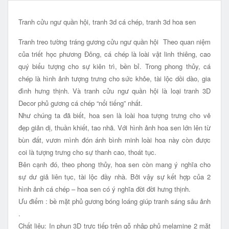
Tranh cửu ngư quần hội, tranh 3d cá chép, tranh 3d hoa sen
Tranh treo tường tráng gương cửu ngư quần hội Theo quan niệm
của triết học phương Đông, cá chép là loài vật linh thiêng, cao
quý biểu tượng cho sự kiên trì, bền bỉ. Trong phong thủy, cá
chép là hình ảnh tượng trưng cho sức khỏe, tài lộc dồi dào, gia
đình hưng thịnh. Và tranh cửu ngư quần hội là loại tranh 3D
Decor phủ gương cá chép “nổi tiếng” nhất.
Như chúng ta đã biết, hoa sen là loài hoa tượng trưng cho vẻ
đẹp giản dị, thuần khiết, tao nhã. Với hình ảnh hoa sen lớn lên từ
bùn đất, vươn mình đón ánh bình minh loài hoa này còn được
coi là tượng trưng cho sự thanh cao, thoát tục.
Bên cạnh đó, theo phong thủy, hoa sen còn mang ý nghĩa cho
sự dư giả liên tục, tài lộc đầy nhà. Bởi vậy sự kết hợp của 2
hình ảnh cá chép – hoa sen có ý nghĩa đời đời hưng thịnh.
Ưu điểm : bề mặt phủ gương bóng loáng giúp tranh sáng sâu ảnh
.
Chất liệu: In phun 3D trực tiếp trên gỗ nhập phủ melamine 2 mặt