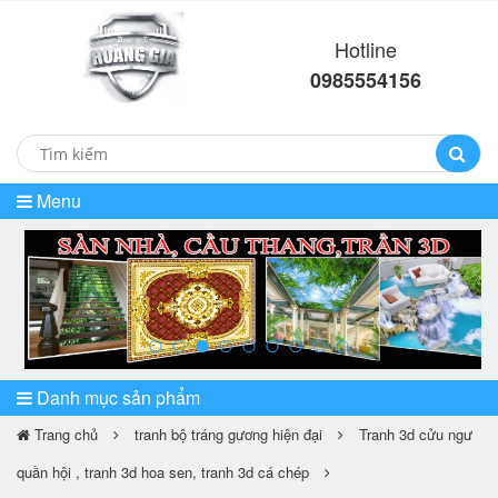
Hotline
0985554156
Menu
prev
ne
Danh mục sản phẩm
Trang chủ
tranh bộ tráng gương hiện đại
Tranh 3d cửu ngư
quần hội , tranh 3d hoa sen, tranh 3d cá chép