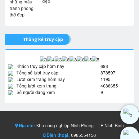
đẹp
Thống kê truy cập
Khách truy cập hôm nay
698
Tổng số lượt truy cập
878597
Lượt xem trang hôm nay
1195
Tổng lượt xem trang
4688655
Số người đang xem
9
Địa chỉ:
Khu công nghiệp Ninh Phong - TP Ninh Bình
Điện thoại:
0985554156