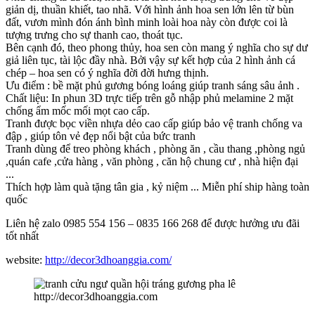
giản dị, thuần khiết, tao nhã. Với hình ảnh hoa sen lớn lên từ bùn
đất, vươn mình đón ánh bình minh loài hoa này còn được coi là
tượng trưng cho sự thanh cao, thoát tục.
Bên cạnh đó, theo phong thủy, hoa sen còn mang ý nghĩa cho sự dư
giả liên tục, tài lộc đầy nhà. Bởi vậy sự kết hợp của 2 hình ảnh cá
chép – hoa sen có ý nghĩa đời đời hưng thịnh.
Ưu điểm : bề mặt phủ gương bóng loáng giúp tranh sáng sâu ảnh .
Chất liệu: In phun 3D trực tiếp trên gỗ nhập phủ melamine 2 mặt
chống ẩm mốc mối mọt cao cấp.
Tranh được bọc viền nhựa dẻo cao cấp giúp bảo vệ tranh chống va
đập , giúp tôn vẻ đẹp nổi bật của bức tranh
Tranh dùng để treo phòng khách , phòng ăn , cầu thang ,phòng ngủ
,quán cafe ,cửa hàng , văn phòng , căn hộ chung cư , nhà hiện đại
...
Thích hợp làm quà tặng tân gia , kỷ niệm ... Miễn phí ship hàng toàn
quốc
Liên hệ zalo 0985 554 156 – 0835 166 268 để được hưởng ưu đãi
tốt nhất
website:
http://decor3dhoanggia.com/
http://decor3dhoanggia.com