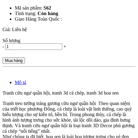
Mã sản phẩm:
S62
Tình trạng:
Còn hàng
Giao Hàng Toàn Quốc :
Giá:
Liên hệ
Số lượng
-
+
Mua hàng
Mô tả
Tranh cửu ngư quần hội, tranh 3d cá chép, tranh 3d hoa sen
Tranh treo tường tráng gương cửu ngư quần hội Theo quan niệm
của triết học phương Đông, cá chép là loài vật linh thiêng, cao quý
biểu tượng cho sự kiên trì, bền bỉ. Trong phong thủy, cá chép là
hình ảnh tượng trưng cho sức khỏe, tài lộc dồi dào, gia đình hưng
thịnh. Và tranh cửu ngư quần hội là loại tranh 3D Decor phủ gương
cá chép “nổi tiếng” nhất.
Như chúng ta đã biết, hoa sen là loài hoa tượng trưng cho vẻ đẹp