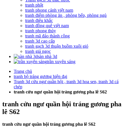
tranh phật
tranh phong cảnh việt nam
tranh điểm phòng ăn , phòng bếp, phòng ngủ
tranh điêu khắc
tranh đồng quê việt nam
tranh phong thủy
tranh mã đáo thành công
tranh 3d cao cấp
tranh gạch 3d thuận buồm xuôi gió
tranh giả ngọc
sàn nhà 3d
trần xuyên sáng
Trang chủ
tranh bộ tráng gương hiện đại
Tranh 3d cửu ngư quần hội , tranh 3d hoa sen, tranh 3d cá
chép
tranh cửu ngư quần hội tráng gương pha lê S62
tranh cửu ngư quần hội tráng gương pha
lê S62
tranh cửu ngư quần hội tráng gương pha lê S62