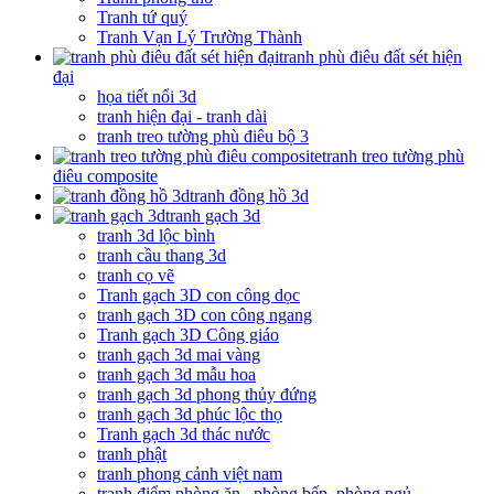
Tranh tứ quý
Tranh Vạn Lý Trường Thành
tranh phù điêu đất sét hiện
đại
họa tiết nổi 3d
tranh hiện đại - tranh dài
tranh treo tường phù điêu bộ 3
tranh treo tường phù
điêu composite
tranh đồng hồ 3d
tranh gạch 3d
tranh 3d lộc bình
tranh cầu thang 3d
tranh cọ vẽ
Tranh gạch 3D con công dọc
tranh gạch 3D con công ngang
Tranh gạch 3D Công giáo
tranh gạch 3d mai vàng
tranh gạch 3d mẫu hoa
tranh gạch 3d phong thủy đứng
tranh gạch 3d phúc lộc thọ
Tranh gạch 3d thác nước
tranh phật
tranh phong cảnh việt nam
tranh điểm phòng ăn , phòng bếp, phòng ngủ