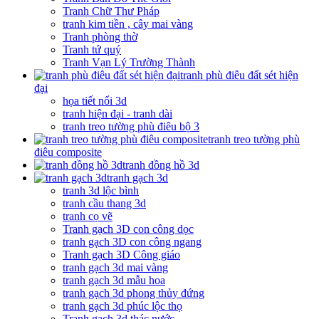
Tranh Chữ Thư Pháp
tranh kim tiền , cây mai vàng
Tranh phòng thờ
Tranh tứ quý
Tranh Vạn Lý Trường Thành
tranh phù điêu đất sét hiện
đại
họa tiết nổi 3d
tranh hiện đại - tranh dài
tranh treo tường phù điêu bộ 3
tranh treo tường phù
điêu composite
tranh đồng hồ 3d
tranh gạch 3d
tranh 3d lộc bình
tranh cầu thang 3d
tranh cọ vẽ
Tranh gạch 3D con công dọc
tranh gạch 3D con công ngang
Tranh gạch 3D Công giáo
tranh gạch 3d mai vàng
tranh gạch 3d mẫu hoa
tranh gạch 3d phong thủy đứng
tranh gạch 3d phúc lộc thọ
Tranh gạch 3d thác nước