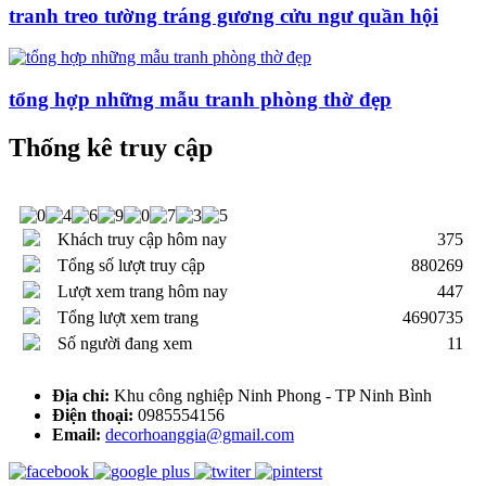
tranh treo tường tráng gương cửu ngư quần hội
tổng hợp những mẫu tranh phòng thờ đẹp
Thống kê truy cập
Khách truy cập hôm nay
375
Tổng số lượt truy cập
880269
Lượt xem trang hôm nay
447
Tổng lượt xem trang
4690735
Số người đang xem
11
Địa chỉ:
Khu công nghiệp Ninh Phong - TP Ninh Bình
Điện thoại:
0985554156
Email:
decorhoanggia@gmail.com