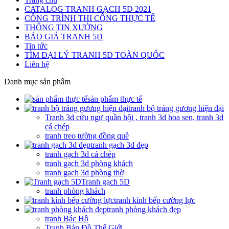
CATALOG TRANH GẠCH 5D 2021
CÔNG TRÌNH THI CÔNG THỰC TẾ
THÔNG TIN XƯỞNG
BÁO GIÁ TRANH 5D
Tin tức
TÌM ĐẠI LÝ TRANH 5D TOÀN QUỐC
Liên hệ
Danh mục sản phẩm
sản phẩm thực tế
tranh bộ tráng gương hiện đại
Tranh 3d cửu ngư quần hội , tranh 3d hoa sen, tranh 3d
cá chép
tranh treo tường đồng quê
tranh gạch 3d đẹp
tranh gạch 3d cá chép
tranh gạch 3d phòng khách
tranh gạch 3d phòng thờ
Tranh gạch 5D
tranh phòng khách
tranh kính bếp cường lực
tranh phòng khách đẹp
tranh Bác Hồ
Tranh Bản Đồ Thế Giới