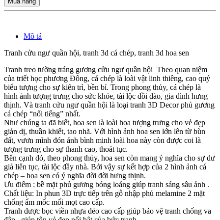
Mua hàng
Mô tả
Tranh cửu ngư quần hội, tranh 3d cá chép, tranh 3d hoa sen
Tranh treo tường tráng gương cửu ngư quần hội Theo quan niệm
của triết học phương Đông, cá chép là loài vật linh thiêng, cao quý
biểu tượng cho sự kiên trì, bền bỉ. Trong phong thủy, cá chép là
hình ảnh tượng trưng cho sức khỏe, tài lộc dồi dào, gia đình hưng
thịnh. Và tranh cửu ngư quần hội là loại tranh 3D Decor phủ gương
cá chép “nổi tiếng” nhất.
Như chúng ta đã biết, hoa sen là loài hoa tượng trưng cho vẻ đẹp
giản dị, thuần khiết, tao nhã. Với hình ảnh hoa sen lớn lên từ bùn
đất, vươn mình đón ánh bình minh loài hoa này còn được coi là
tượng trưng cho sự thanh cao, thoát tục.
Bên cạnh đó, theo phong thủy, hoa sen còn mang ý nghĩa cho sự dư
giả liên tục, tài lộc đầy nhà. Bởi vậy sự kết hợp của 2 hình ảnh cá
chép – hoa sen có ý nghĩa đời đời hưng thịnh.
Ưu điểm : bề mặt phủ gương bóng loáng giúp tranh sáng sâu ảnh .
Chất liệu: In phun 3D trực tiếp trên gỗ nhập phủ melamine 2 mặt
chống ẩm mốc mối mọt cao cấp.
Tranh được bọc viền nhựa dẻo cao cấp giúp bảo vệ tranh chống va
đập , giúp tôn vẻ đẹp nổi bật của bức tranh