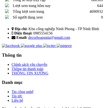
Lượt xem trang hôm nay
644
Tổng lượt xem trang
4690932
Số người đang xem
9
Địa chỉ:
Khu công nghiệp Ninh Phong - TP Ninh Bình
Điện thoại:
0985554156
Email:
decorhoanggia@gmail.com
Thông tin
Chính sách vận chuyển
Thông tin thanh toán
THÔNG TIN XƯỞNG
Danh mục
Tin công nghệ
Tin tức
Liên hệ