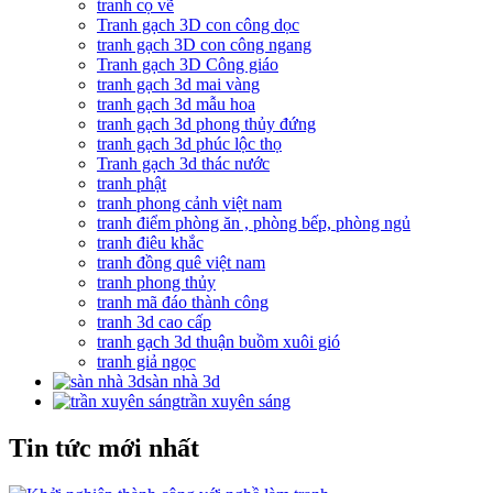
tranh cọ vẽ
Tranh gạch 3D con công dọc
tranh gạch 3D con công ngang
Tranh gạch 3D Công giáo
tranh gạch 3d mai vàng
tranh gạch 3d mẫu hoa
tranh gạch 3d phong thủy đứng
tranh gạch 3d phúc lộc thọ
Tranh gạch 3d thác nước
tranh phật
tranh phong cảnh việt nam
tranh điểm phòng ăn , phòng bếp, phòng ngủ
tranh điêu khắc
tranh đồng quê việt nam
tranh phong thủy
tranh mã đáo thành công
tranh 3d cao cấp
tranh gạch 3d thuận buồm xuôi gió
tranh giả ngọc
sàn nhà 3d
trần xuyên sáng
Tin tức mới nhất