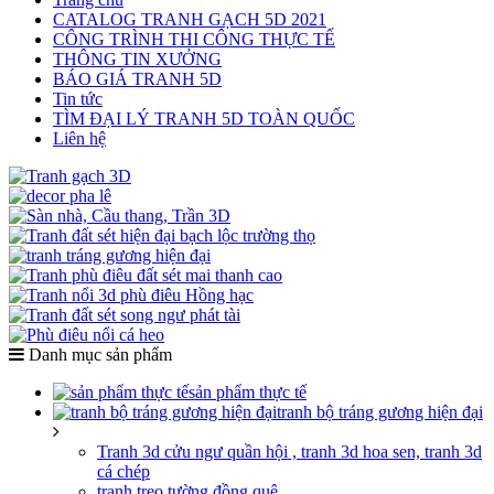
CATALOG TRANH GẠCH 5D 2021
CÔNG TRÌNH THI CÔNG THỰC TẾ
THÔNG TIN XƯỞNG
BÁO GIÁ TRANH 5D
Tin tức
TÌM ĐẠI LÝ TRANH 5D TOÀN QUỐC
Liên hệ
Danh mục sản phẩm
sản phẩm thực tế
tranh bộ tráng gương hiện đại
Tranh 3d cửu ngư quần hội , tranh 3d hoa sen, tranh 3d
cá chép
tranh treo tường đồng quê