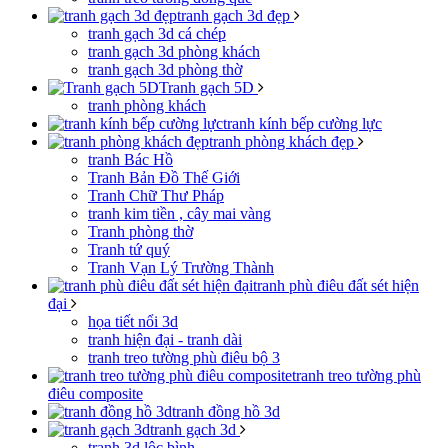
tranh gạch 3d đẹp
tranh gạch 3d cá chép
tranh gạch 3d phòng khách
tranh gạch 3d phòng thờ
Tranh gạch 5D
tranh phòng khách
tranh kính bếp cường lực
tranh phòng khách đẹp
tranh Bác Hồ
Tranh Bản Đồ Thế Giới
Tranh Chữ Thư Pháp
tranh kim tiền , cây mai vàng
Tranh phòng thờ
Tranh tứ quý
Tranh Vạn Lý Trường Thành
tranh phù điêu đất sét hiện
đại
họa tiết nổi 3d
tranh hiện đại - tranh dài
tranh treo tường phù điêu bộ 3
tranh treo tường phù
điêu composite
tranh đồng hồ 3d
tranh gạch 3d
tranh 3d lộc bình