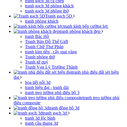
tranh gạch 3d cá chép
tranh gạch 3d phòng khách
tranh gạch 3d phòng thờ
Tranh gạch 5D
tranh phòng khách
tranh kính bếp cường lực
tranh phòng khách đẹp
tranh Bác Hồ
Tranh Bản Đồ Thế Giới
Tranh Chữ Thư Pháp
tranh kim tiền , cây mai vàng
Tranh phòng thờ
Tranh tứ quý
Tranh Vạn Lý Trường Thành
tranh phù điêu đất sét hiện
đại
họa tiết nổi 3d
tranh hiện đại - tranh dài
tranh treo tường phù điêu bộ 3
tranh treo tường phù
điêu composite
tranh đồng hồ 3d
tranh gạch 3d
tranh 3d lộc bình
tranh cầu thang 3d