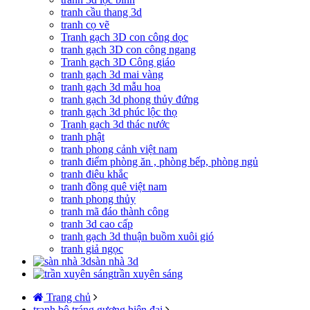
tranh cầu thang 3d
tranh cọ vẽ
Tranh gạch 3D con công dọc
tranh gạch 3D con công ngang
Tranh gạch 3D Công giáo
tranh gạch 3d mai vàng
tranh gạch 3d mẫu hoa
tranh gạch 3d phong thủy đứng
tranh gạch 3d phúc lộc thọ
Tranh gạch 3d thác nước
tranh phật
tranh phong cảnh việt nam
tranh điểm phòng ăn , phòng bếp, phòng ngủ
tranh điêu khắc
tranh đồng quê việt nam
tranh phong thủy
tranh mã đáo thành công
tranh 3d cao cấp
tranh gạch 3d thuận buồm xuôi gió
tranh giả ngọc
sàn nhà 3d
trần xuyên sáng
Trang chủ
tranh bộ tráng gương hiện đại