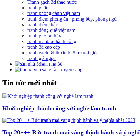
Tranh gạch 3d thác nước
tranh phật
tranh phong cảnh việt nam
tranh điểm phòng ăn , phòng bếp, phòng ngủ
tranh điêu khắc
tranh đồng quê việt nam
tranh phong thủy
tranh mã đáo thành công
tranh 3d cao cấp
tranh gạch 3d thuận buồm xuôi gió
tranh giả ngọc
sàn nhà 3d
trần xuyên sáng
Tin tức mới nhất
Khởi nghiệp thành công với nghề làm tranh
Top 20+++ Bức tranh mai vàng thịnh hành và ý nghĩ