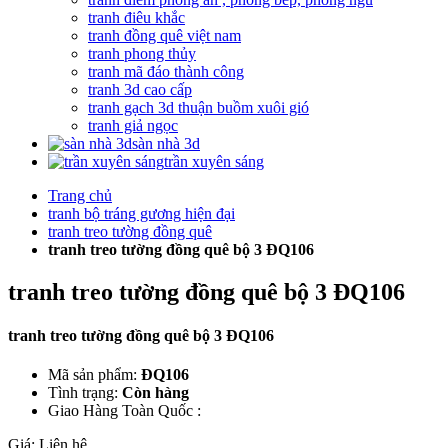
tranh điêu khắc
tranh đồng quê việt nam
tranh phong thủy
tranh mã đáo thành công
tranh 3d cao cấp
tranh gạch 3d thuận buồm xuôi gió
tranh giả ngọc
sàn nhà 3d
trần xuyên sáng
Trang chủ
tranh bộ tráng gương hiện đại
tranh treo tường đồng quê
tranh treo tường đồng quê bộ 3 ĐQ106
tranh treo tường đồng quê bộ 3 ĐQ106
tranh treo tường đồng quê bộ 3 ĐQ106
Mã sản phẩm:
ĐQ106
Tình trạng:
Còn hàng
Giao Hàng Toàn Quốc :
Giá:
Liên hệ