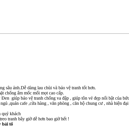
g sâu ảnh.Dễ dàng lau chùi và bảo vệ tranh tốt hơn.
 mặt chống ẩm mốc mối mọt cao cấp.
en giúp bảo vệ tranh chống va đập , giúp tôn vẻ đẹp nổi bật của bức
gủ ,quán cafe ,cửa hàng , văn phòng , căn hộ chung cư , nhà hiện đại 
a quý khách
reo tranh bây giờ dễ hơn bao giờ hết !
 bái tổ