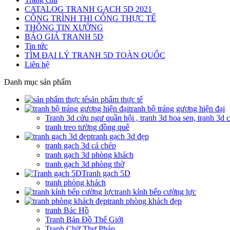
CATALOG TRANH GẠCH 5D 2021
CÔNG TRÌNH THI CÔNG THỰC TẾ
THÔNG TIN XƯỞNG
BÁO GIÁ TRANH 5D
Tin tức
TÌM ĐẠI LÝ TRANH 5D TOÀN QUỐC
Liên hệ
Danh mục sản phẩm
sản phẩm thực tế
tranh bộ tráng gương hiện đại
Tranh 3d cửu ngư quần hội , tranh 3d hoa sen, tranh 3d 
tranh treo tường đồng quê
tranh gạch 3d đẹp
tranh gạch 3d cá chép
tranh gạch 3d phòng khách
tranh gạch 3d phòng thờ
Tranh gạch 5D
tranh phòng khách
tranh kính bếp cường lực
tranh phòng khách đẹp
tranh Bác Hồ
Tranh Bản Đồ Thế Giới
Tranh Chữ Thư Pháp