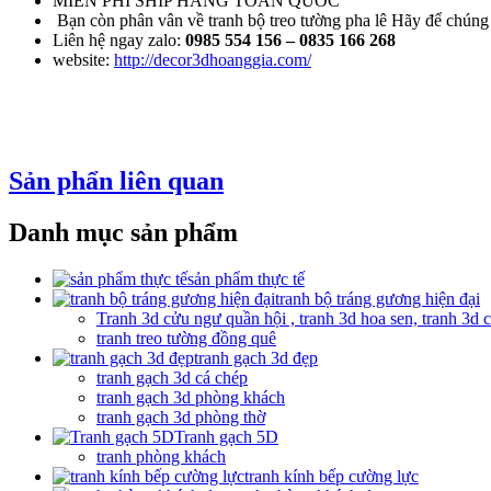
MIỄN PHÍ SHIP HÀNG TOÀN QUỐC
Bạn còn phân vân về tranh bộ treo tường pha lê Hãy để chúng
Liên hệ ngay zalo:
0985 554 156
– 0835 166 268
website:
http://decor3dhoanggia.com/
Sản phẩn liên quan
Danh mục sản phẩm
sản phẩm thực tế
tranh bộ tráng gương hiện đại
Tranh 3d cửu ngư quần hội , tranh 3d hoa sen, tranh 3d 
tranh treo tường đồng quê
tranh gạch 3d đẹp
tranh gạch 3d cá chép
tranh gạch 3d phòng khách
tranh gạch 3d phòng thờ
Tranh gạch 5D
tranh phòng khách
tranh kính bếp cường lực