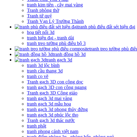
tranh kim tiền , cây mai vàng
Tranh phòng thờ
Tranh tứ quý
Tranh Vạn Lý Trường Thành
tranh phù điêu đất sét hiện đại
họa tiết nổi 3d
tranh hiện đại - tranh dài
tranh treo tường phù điêu bộ 3
tranh treo tường phù đi
tranh đồng hồ 3d
tranh gạch 3d
tranh 3d lộc bình
tranh cầu thang 3d
tranh cọ vẽ
Tranh gạch 3D con công dọc
tranh gạch 3D con công ngang
Tranh gạch 3D Công giáo
tranh gạch 3d mai vàng
tranh gạch 3d mẫu hoa
tranh gạch 3d phong thủy đứng
tranh gạch 3d phúc lộc thọ
Tranh gạch 3d thác nước
tranh phật
tranh phong cảnh việt nam
tranh điểm phòng ăn , phòng bếp, phòng ngủ