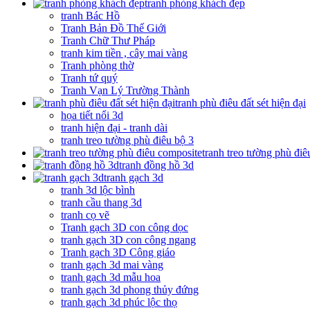
tranh phòng khách đẹp
tranh Bác Hồ
Tranh Bản Đồ Thế Giới
Tranh Chữ Thư Pháp
tranh kim tiền , cây mai vàng
Tranh phòng thờ
Tranh tứ quý
Tranh Vạn Lý Trường Thành
tranh phù điêu đất sét hiện đại
họa tiết nổi 3d
tranh hiện đại - tranh dài
tranh treo tường phù điêu bộ 3
tranh treo tường phù đi
tranh đồng hồ 3d
tranh gạch 3d
tranh 3d lộc bình
tranh cầu thang 3d
tranh cọ vẽ
Tranh gạch 3D con công dọc
tranh gạch 3D con công ngang
Tranh gạch 3D Công giáo
tranh gạch 3d mai vàng
tranh gạch 3d mẫu hoa
tranh gạch 3d phong thủy đứng
tranh gạch 3d phúc lộc thọ