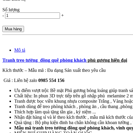
Số lượng
-
+
Mua hàng
Mô tả
Tranh treo tường đồng quê phòng khách
phủ gương hiện đại
Kích thước – Mẫu mã : Đa dạng Sản xuất theo yêu cầu
Giá : Liên hệ zalo
0985 554 156
Ưu điểm vượt trội: Bề mặt Phủ gương bóng loáng giúp tranh sán
Chất liệu: In phun 3D trực tiếp trên gỗ nhập phủ melamine 2
Tranh được bọc viền khung nhựa composite Trắng , Vàng hoặc Đ
Tranh dùng để treo phòng khách , phòng ăn , cầu thang ,phòng n
Thích hợp làm quà tặng tân gia , kỷ niệm ...
Nhận đặt hàng sỉ và lẻ theo kích thước , mẫu mã kích thước củ
Quà tặng : Bộ phụ kiện đinh ba chân không cần khoan tường , t
Mẫu mã tranh treo tường đồng quê phòng khách, vinh quy