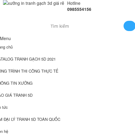
Hotline
0985554156
Menu
ang chủ
ATALOG TRANH GẠCH 5D 2021
ÔNG TRÌNH THI CÔNG THỰC TẾ
HÔNG TIN XƯỞNG
ÁO GIÁ TRANH 5D
n tức
M ĐẠI LÝ TRANH 5D TOÀN QUỐC
ên hệ