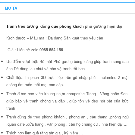
MÔ TẢ
Tranh treo tường đồng quê phòng khách
phủ gương hiện đại
Kích thước – Mẫu mã : Đa dạng Sản xuất theo yêu cầu
Giá : Liên hệ zalo
0985 554 156
Ưu điểm vượt trội: Bề mặt Phủ gương bóng loáng giúp tranh sáng sâu
ảnh.Dễ dàng lau chùi và bảo vệ tranh tốt hơn.
Chất liệu: In phun 3D trực tiếp trên gỗ nhập phủ melamine 2 mặt
chống ẩm mốc mối mọt cao cấp.
Tranh được bọc viền khung nhựa composite Trắng , Vàng hoặc Đen
giúp bảo vệ tranh chống va đập , giúp tôn vẻ đẹp nổi bật của bức
tranh
Tranh dùng để treo phòng khách , phòng ăn , cầu thang ,phòng ngủ
,quán cafe ,cửa hàng , văn phòng , căn hộ chung cư , nhà hiện đại ...
Thích hợp làm quà tặng tân gia , kỷ niệm ...