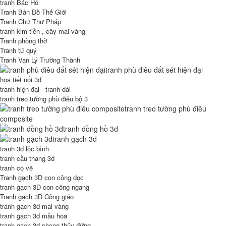
tranh Bác Hồ
Tranh Bản Đồ Thế Giới
Tranh Chữ Thư Pháp
tranh kim tiền , cây mai vàng
Tranh phòng thờ
Tranh tứ quý
Tranh Vạn Lý Trường Thành
tranh phù điêu đất sét hiện đại
họa tiết nổi 3d
tranh hiện đại - tranh dài
tranh treo tường phù điêu bộ 3
tranh treo tường phù điêu
composite
tranh đồng hồ 3d
tranh gạch 3d
tranh 3d lộc bình
tranh cầu thang 3d
tranh cọ vẽ
Tranh gạch 3D con công dọc
tranh gạch 3D con công ngang
Tranh gạch 3D Công giáo
tranh gạch 3d mai vàng
tranh gạch 3d mẫu hoa
tranh gạch 3d phong thủy đứng