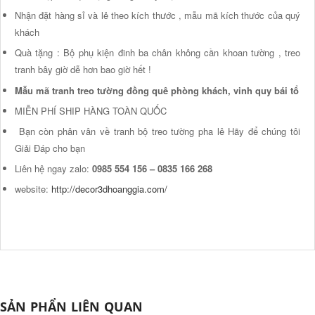
Nhận đặt hàng sỉ và lẻ theo kích thước , mẫu mã kích thước của quý
khách
Quà tặng : Bộ phụ kiện đinh ba chân không cần khoan tường , treo
tranh bây giờ dễ hơn bao giờ hết !
Mẫu mã tranh treo tường đồng quê phòng khách, vinh quy bái tổ
MIỄN PHÍ SHIP HÀNG TOÀN QUỐC
Bạn còn phân vân về tranh bộ treo tường pha lê Hãy để chúng tôi
Giải Đáp cho bạn
Liên hệ ngay zalo:
0985 554 156
– 0835 166 268
website:
http://decor3dhoanggia.com/
SẢN PHẨN LIÊN QUAN