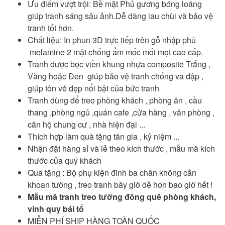
Ưu điểm vượt trội: Bề mặt Phủ gương bóng loáng
giúp tranh sáng sâu ảnh.Dễ dàng lau chùi và bảo vệ
tranh tốt hơn.
Chất liệu: In phun 3D trực tiếp trên gỗ nhập phủ
melamine 2 mặt chống ẩm mốc mối mọt cao cấp.
Tranh được bọc viền khung nhựa composite Trắng ,
Vàng hoặc Đen giúp bảo vệ tranh chống va đập ,
giúp tôn vẻ đẹp nổi bật của bức tranh
Tranh dùng để treo phòng khách , phòng ăn , cầu
thang ,phòng ngủ ,quán cafe ,cửa hàng , văn phòng ,
căn hộ chung cư , nhà hiện đại ...
Thích hợp làm quà tặng tân gia , kỷ niệm ...
Nhận đặt hàng sỉ và lẻ theo kích thước , mẫu mã kích
thước của quý khách
Quà tặng : Bộ phụ kiện đinh ba chân không cần
khoan tường , treo tranh bây giờ dễ hơn bao giờ hết !
Mẫu mã tranh treo tường đồng quê phòng khách,
vinh quy bái tổ
MIỄN PHÍ SHIP HÀNG TOÀN QUỐC