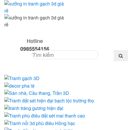
Hotline
0985554156
Menu