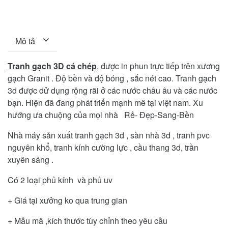
Mô tả
Tranh gạch 3D cá chép
, được in phun trực tiếp trên xương
gạch Granit . Độ bền và độ bóng , sắc nét cao. Tranh gạch
3d được dử dụng rộng rãi ở các nước châu âu và các nước
bạn. Hiện đã đang phát triển mạnh mẽ tại việt nam. Xu
hướng ưa chuộng của mọi nhà Rẻ- Đẹp-Sang-Bền
Nhà máy sản xuất tranh gạch 3d , sàn nhà 3d , tranh pvc
nguyên khổ, tranh kính cường lực , cầu thang 3d, trần
xuyên sáng .
Có 2 loại phủ kính và phủ uv
+ Giá tại xưởng ko qua trung gian
+ Mẫu mã ,kích thước tùy chỉnh theo yêu cầu