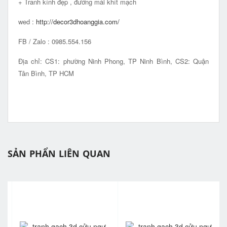
+ Tranh kính đẹp , đường mài khít mạch
wed :
http://decor3dhoanggia.com/
FB / Zalo : 0985.554.156
Địa chỉ: CS1: phường Ninh Phong, TP Ninh Bình, CS2: Quận
Tân Bình, TP HCM
SẢN PHẨN LIÊN QUAN