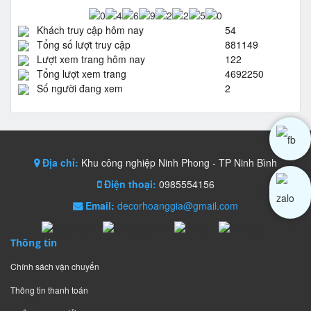
Khách truy cập hôm nay
54
Tổng số lượt truy cập
881149
Lượt xem trang hôm nay
122
Tổng lượt xem trang
4692250
Số người đang xem
2
Địa chỉ:
Khu công nghiệp Ninh Phong - TP Ninh Bình
Điện thoại:
0985554156
Email:
decorhoanggia@gmail.com
Thông tin
Chính sách vận chuyển
Thông tin thanh toán