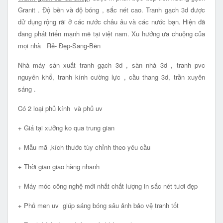
Granit . Độ bền và độ bóng , sắc nét cao. Tranh gạch 3d được
dử dụng rộng rãi ở các nước châu âu và các nước bạn. Hiện đã
đang phát triển mạnh mẽ tại việt nam. Xu hướng ưa chuộng của
mọi nhà Rẻ- Đẹp-Sang-Bền
Nhà máy sản xuất tranh gạch 3d , sàn nhà 3d , tranh pvc
nguyên khổ, tranh kính cường lực , cầu thang 3d, trần xuyên
sáng .
Có 2 loại phủ kính và phủ uv
+ Giá tại xưởng ko qua trung gian
+ Mẫu mã ,kích thước tùy chỉnh theo yêu cầu
+ Thời gian giao hàng nhanh
+ Máy móc công nghệ mới nhất chất lượng in sắc nét tươi đẹp
+ Phủ men uv giúp sáng bóng sâu ảnh bảo vệ tranh tốt