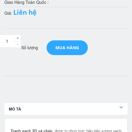
Giao Hàng Toàn Quốc :
Liên hệ
Giá:
+
-
Số lượng
MUA HÀNG
MÔ TẢ
Tranh gạch 3D cá chép
, được in phun trực tiếp trên xương gạch