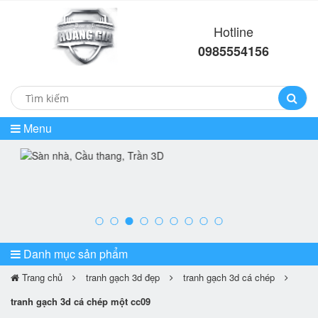
Hotline
0985554156
Menu
prev
ne
Danh mục sản phẩm
Trang chủ
tranh gạch 3d đẹp
tranh gạch 3d cá chép
tranh gạch 3d cá chép một cc09