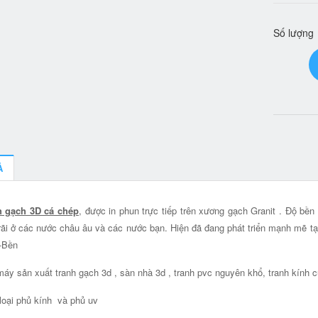
Số lượng
Ả
h gạch 3D cá chép
, được in phun trực tiếp trên xương gạch Granit . Độ bề
rãi ở các nước châu âu và các nước bạn. Hiện đã đang phát triển mạnh mẽ 
-Bền
áy sản xuất tranh gạch 3d , sàn nhà 3d , tranh pvc nguyên khổ, tranh kính c
loại phủ kính và phủ uv