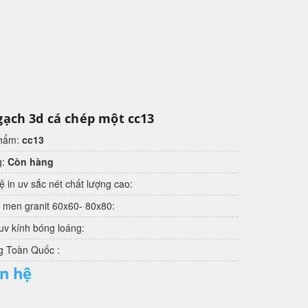
gạch 3d cá chép một cc13
phẩm:
cc13
g:
Còn hàng
 in uv sắc nét chất lượng cao:
 men granit 60x60- 80x80:
v kính bóng loáng:
g Toàn Quốc :
ên hệ