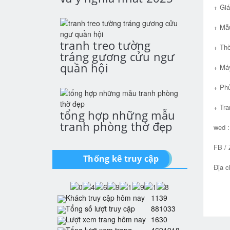
+ Giá
+ Mẫu
tranh treo tường
+ Thờ
tráng gương cửu ngư
quần hội
+ Máy
+ Phủ
+ Tra
tổng hợp những mẫu
tranh phòng thờ đẹp
wed 
FB / 
Thống kê truy cập
Địa c
Khách truy cập hôm nay
1139
Tổng số lượt truy cập
881033
Lượt xem trang hôm nay
1630