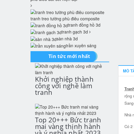
tranh treo tường phù điêu composite
tranh đồng hồ 3d
tranh gạch 3d
sàn nhà 3d
trần xuyên sáng
Tin tức mới nhất
MÔ T
Khởi nghiệp thành
công với nghề làm
Tran
tranh
rộng 
Sang
Nhà m
Top 20+++ Bức tranh
mai vàng thịnh hành
Có 2 
và ý nghĩa nhất 2023