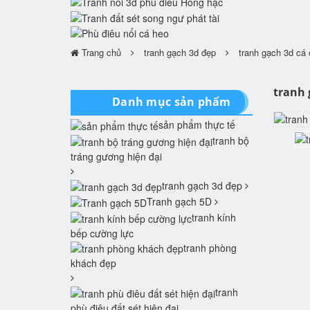
Trang chủ
tranh gạch 3d đẹp
tranh gạch 3d cá
tranh 
Danh mục sản phẩm
sản phẩm thực tế
tranh bộ
tráng gương hiện đại
tranh gạch 3d đẹp
Tranh gạch 5D
tranh kính
bếp cường lực
tranh phòng
khách đẹp
tranh
phù điêu đất sét hiện đại