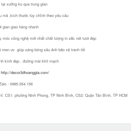
 tại xưởng ko qua trung gian
 mã ,kích thước tùy chỉnh theo yêu cầu
i gian giao hàng nhanh
 móc công nghệ mới nhất chất lượng in sắc nét tươi đẹp
 men uv giúp sáng bóng sâu ảnh bảo vệ tranh tốt
nh kính đẹp , đường mài khít mạch
:
http://decor3dhoanggia.com/
Zalo : 0985.554.156
hỉ: CS1: phường Ninh Phong, TP Ninh Bình, CS2: Quận Tân Bình, TP HCM