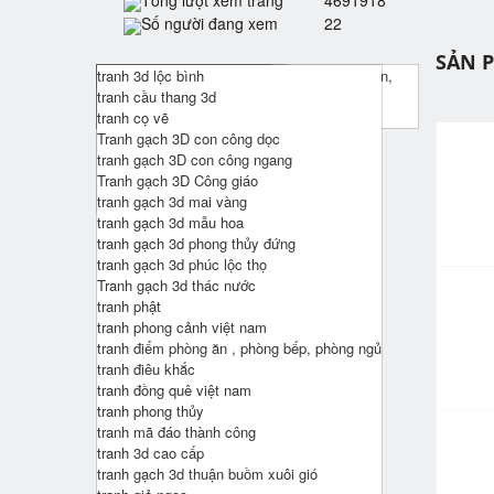
Tổng lượt xem trang
4691918
Số người đang xem
22
SẢN 
Tranh 3d cửu ngư quần hội , tranh 3d hoa sen,
tranh gạch 3d cá chép
tranh phòng khách
tranh Bác Hồ
họa tiết nổi 3d
tranh 3d lộc bình
tranh 3d cá chép
tranh gạch 3d phòng khách
Tranh Bản Đồ Thế Giới
tranh hiện đại - tranh dài
tranh cầu thang 3d
tranh treo tường đồng quê
tranh gạch 3d phòng thờ
Tranh Chữ Thư Pháp
tranh treo tường phù điêu bộ 3
tranh cọ vẽ
tranh kim tiền , cây mai vàng
Tranh gạch 3D con công dọc
Tranh phòng thờ
tranh gạch 3D con công ngang
Tranh tứ quý
Tranh gạch 3D Công giáo
Tranh Vạn Lý Trường Thành
tranh gạch 3d mai vàng
tranh gạch 3d mẫu hoa
tranh gạch 3d phong thủy đứng
tranh gạch 3d phúc lộc thọ
Tranh gạch 3d thác nước
tranh phật
tranh phong cảnh việt nam
tranh điểm phòng ăn , phòng bếp, phòng ngủ
tranh điêu khắc
tranh đồng quê việt nam
tranh phong thủy
tranh mã đáo thành công
tranh 3d cao cấp
tranh gạch 3d thuận buồm xuôi gió