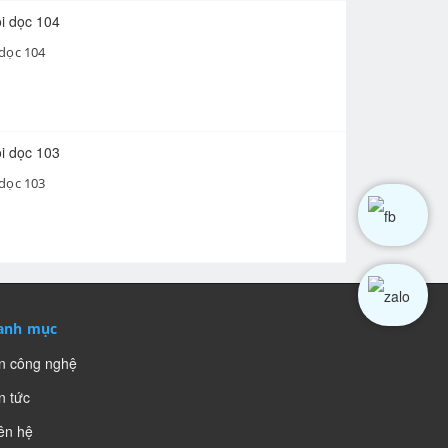
 dọc 104
 dọc 103
anh mục
n công nghệ
n tức
ên hệ