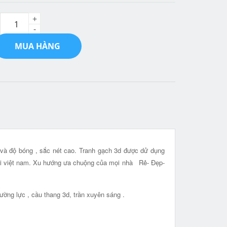
+
-
MUA HÀNG
n và độ bóng , sắc nét cao. Tranh gạch 3d được dử dụng
tại việt nam. Xu hướng ưa chuộng của mọi nhà Rẻ- Đẹp-
ường lực , cầu thang 3d, trần xuyên sáng .