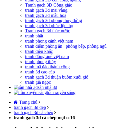
Tranh gạch 3D Công giáo
tranh gạch 3d mai vàng
tranh gạch 3d mẫu hoa
tranh gạch 3d phong thủy đứng
tranh gạch 3d phúc lộc thọ
Tranh gạch 3d thác nước
tranh phật
tranh phong cảnh việt nam
tranh điểm phòng ăn , phòng bếp, phòng ngủ
tranh điêu khắc
tranh đồng quê việt nam
tranh phong thủy
tranh mã đáo thành công
tranh 3d cao cấp
tranh gạch 3d thuận buồm xuôi gió
tranh giả ngọc
sàn nhà 3d
trần xuyên sáng
Trang chủ
tranh gạch 3d đẹp
tranh gạch 3d cá chép
tranh gạch 3d cá chép một cc16