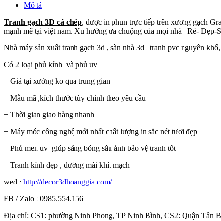
Mô tả
Tranh gạch 3D cá chép
, được in phun trực tiếp trên xương gạch Gr
mạnh mẽ tại việt nam. Xu hướng ưa chuộng của mọi nhà Rẻ- Đẹp-
Nhà máy sản xuất tranh gạch 3d , sàn nhà 3d , tranh pvc nguyên khổ, 
Có 2 loại phủ kính và phủ uv
+ Giá tại xưởng ko qua trung gian
+ Mẫu mã ,kích thước tùy chỉnh theo yêu cầu
+ Thời gian giao hàng nhanh
+ Máy móc công nghệ mới nhất chất lượng in sắc nét tươi đẹp
+ Phủ men uv giúp sáng bóng sâu ảnh bảo vệ tranh tốt
+ Tranh kính đẹp , đường mài khít mạch
wed :
http://decor3dhoanggia.com/
FB / Zalo : 0985.554.156
Địa chỉ: CS1: phường Ninh Phong, TP Ninh Bình, CS2: Quận Tân