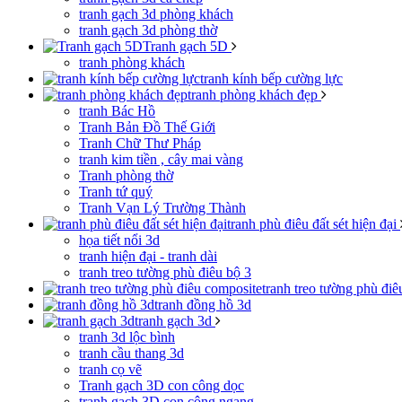
tranh gạch 3d phòng khách
tranh gạch 3d phòng thờ
Tranh gạch 5D
tranh phòng khách
tranh kính bếp cường lực
tranh phòng khách đẹp
tranh Bác Hồ
Tranh Bản Đồ Thế Giới
Tranh Chữ Thư Pháp
tranh kim tiền , cây mai vàng
Tranh phòng thờ
Tranh tứ quý
Tranh Vạn Lý Trường Thành
tranh phù điêu đất sét hiện đại
họa tiết nổi 3d
tranh hiện đại - tranh dài
tranh treo tường phù điêu bộ 3
tranh treo tường phù đi
tranh đồng hồ 3d
tranh gạch 3d
tranh 3d lộc bình
tranh cầu thang 3d
tranh cọ vẽ
Tranh gạch 3D con công dọc
tranh gạch 3D con công ngang