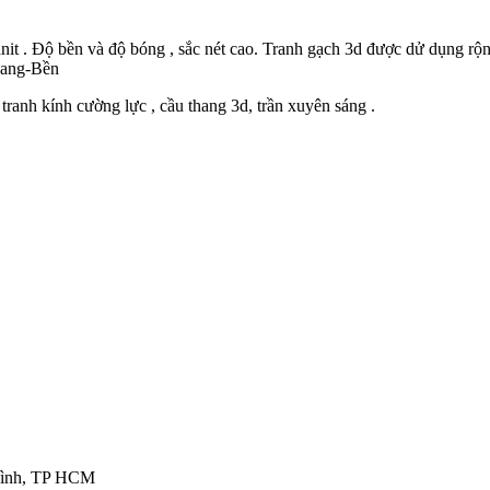
anit . Độ bền và độ bóng , sắc nét cao. Tranh gạch 3d được dử dụng rộn
Sang-Bền
tranh kính cường lực , cầu thang 3d, trần xuyên sáng .
 Bình, TP HCM