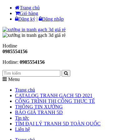
Trang chủ
Giỏ hàng
Đăng ký
|
Đăng nhập
Hotline
0985554156
Hotline:
0985554156
Menu
Trang chủ
CATALOG TRANH GẠCH 5D 2021
CÔNG TRÌNH THI CÔNG THỰC TẾ
THÔNG TIN XƯỞNG
BÁO GIÁ TRANH 5D
Tin tức
TÌM ĐẠI LÝ TRANH 5D TOÀN QUỐC
Liên hệ
Trang chủ