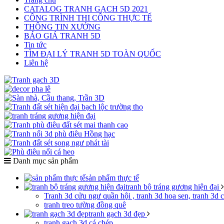
CATALOG TRANH GẠCH 5D 2021
CÔNG TRÌNH THI CÔNG THỰC TẾ
THÔNG TIN XƯỞNG
BÁO GIÁ TRANH 5D
Tin tức
TÌM ĐẠI LÝ TRANH 5D TOÀN QUỐC
Liên hệ
Danh mục sản phẩm
sản phẩm thực tế
tranh bộ tráng gương hiện đại
Tranh 3d cửu ngư quần hội , tranh 3d hoa sen, tranh 3d 
tranh treo tường đồng quê
tranh gạch 3d đẹp
tranh gạch 3d cá chép