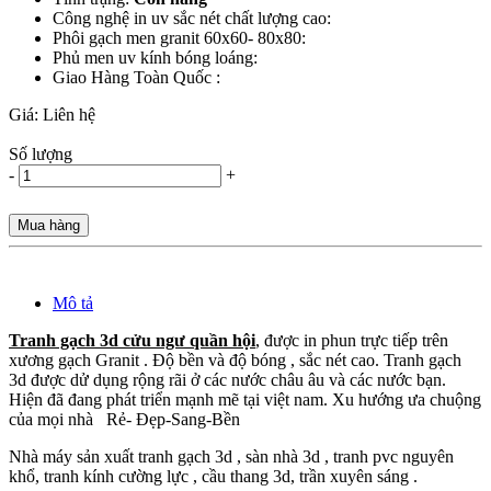
Công nghệ in uv sắc nét chất lượng cao:
Phôi gạch men granit 60x60- 80x80:
Phủ men uv kính bóng loáng:
Giao Hàng Toàn Quốc :
Giá:
Liên hệ
Số lượng
-
+
Mua hàng
Mô tả
Tranh gạch 3d cửu ngư quần hội
, được in phun trực tiếp trên
xương gạch Granit . Độ bền và độ bóng , sắc nét cao. Tranh gạch
3d được dử dụng rộng rãi ở các nước châu âu và các nước bạn.
Hiện đã đang phát triển mạnh mẽ tại việt nam. Xu hướng ưa chuộng
của mọi nhà Rẻ- Đẹp-Sang-Bền
Nhà máy sản xuất tranh gạch 3d , sàn nhà 3d , tranh pvc nguyên
khổ, tranh kính cường lực , cầu thang 3d, trần xuyên sáng .