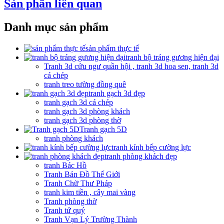
Sản phẩn liên quan
Danh mục sản phẩm
sản phẩm thực tế
tranh bộ tráng gương hiện đại
Tranh 3d cửu ngư quần hội , tranh 3d hoa sen, tranh 3d
cá chép
tranh treo tường đồng quê
tranh gạch 3d đẹp
tranh gạch 3d cá chép
tranh gạch 3d phòng khách
tranh gạch 3d phòng thờ
Tranh gạch 5D
tranh phòng khách
tranh kính bếp cường lực
tranh phòng khách đẹp
tranh Bác Hồ
Tranh Bản Đồ Thế Giới
Tranh Chữ Thư Pháp
tranh kim tiền , cây mai vàng
Tranh phòng thờ
Tranh tứ quý
Tranh Vạn Lý Trường Thành