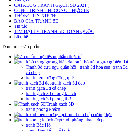
CATALOG TRANH GẠCH 5D 2021
CÔNG TRÌNH THI CÔNG THỰC TẾ
THÔNG TIN XƯỞNG
BÁO GIÁ TRANH 5D
Tin tức
TÌM ĐẠI LÝ TRANH 5D TOÀN QUỐC
Liên hệ
Danh mục sản phẩm
sản phẩm thực tế
tranh bộ tráng gương hiện đại
Tranh 3d cửu ngư quần hội , tranh 3d hoa sen, tranh 3d
cá chép
tranh treo tường đồng quê
tranh gạch 3d đẹp
tranh gạch 3d cá chép
tranh gạch 3d phòng khách
tranh gạch 3d phòng thờ
Tranh gạch 5D
tranh phòng khách
tranh kính bếp cường lực
tranh phòng khách đẹp
tranh Bác Hồ
Tranh Bản Đồ Thế Giới