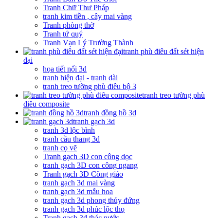
Tranh Chữ Thư Pháp
tranh kim tiền , cây mai vàng
Tranh phòng thờ
Tranh tứ quý
Tranh Vạn Lý Trường Thành
tranh phù điêu đất sét hiện
đại
họa tiết nổi 3d
tranh hiện đại - tranh dài
tranh treo tường phù điêu bộ 3
tranh treo tường phù
điêu composite
tranh đồng hồ 3d
tranh gạch 3d
tranh 3d lộc bình
tranh cầu thang 3d
tranh cọ vẽ
Tranh gạch 3D con công dọc
tranh gạch 3D con công ngang
Tranh gạch 3D Công giáo
tranh gạch 3d mai vàng
tranh gạch 3d mẫu hoa
tranh gạch 3d phong thủy đứng
tranh gạch 3d phúc lộc thọ
Tranh gạch 3d thác nước