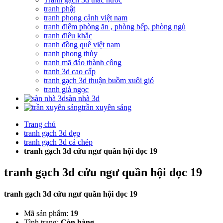
tranh phật
tranh phong cảnh việt nam
tranh điểm phòng ăn , phòng bếp, phòng ngủ
tranh điêu khắc
tranh đồng quê việt nam
tranh phong thủy
tranh mã đáo thành công
tranh 3d cao cấp
tranh gạch 3d thuận buồm xuôi gió
tranh giả ngọc
sàn nhà 3d
trần xuyên sáng
Trang chủ
tranh gạch 3d đẹp
tranh gạch 3d cá chép
tranh gạch 3d cửu ngư quần hội dọc 19
tranh gạch 3d cửu ngư quần hội dọc 19
tranh gạch 3d cửu ngư quần hội dọc 19
Mã sản phẩm:
19
Tình trạng:
Còn hàng