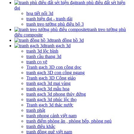
tranh phù điêu đất sét hiện
đại
họa tiết nổi 3d
tranh hiện đại - tranh dài
tranh treo tường phù điêu bộ 3
tranh treo tường phù
điêu composite
tranh đồng hồ 3d
tranh gạch 3d
tranh 3d lộc bình
tranh cầu thang 3d
tranh cọ vẽ
Tranh gạch 3D con công dọc
tranh gạch 3D con công ngang
Tranh gạch 3D Công giáo
tranh gạch 3d mai vàng
tranh gạch 3d mẫu hoa
tranh gạch 3d phong thủy đứng
tranh gạch 3d phúc lộc thọ
Tranh gạch 3d thác nước
tranh phật
tranh phong cảnh việt nam
tranh điểm phòng ăn , phòng bếp, phòng ngủ
tranh điêu khắc
tranh đồng quê việt nam