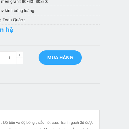
 men granit 60x60- 80x80:
v kính bóng loáng:
g Toàn Quốc :
ên hệ
+
MUA HÀNG
-
t . Độ bền và độ bóng , sắc nét cao. Tranh gạch 3d được