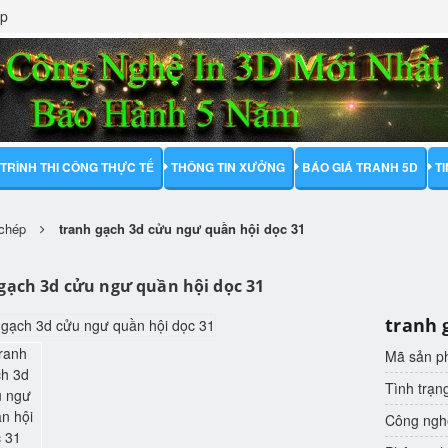
ập
TRÌNH THI CÔNG THỰC TẾ
THÔNG TIN XƯỞNG
BÁO GIÁ TRANH 5D
T
 chép
tranh gạch 3d cửu ngư quần hội dọc 31
gạch 3d cửu ngư quần hội dọc 31
tranh 
Mã sản 
Tình trạn
Công nghệ