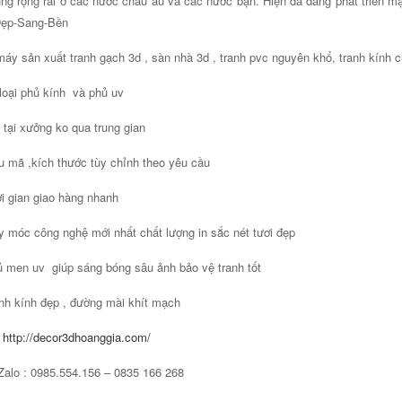
ng rộng rãi ở các nước châu âu và các nước bạn. Hiện đã đang phát triển
Đẹp-Sang-Bền
áy sản xuất tranh gạch 3d , sàn nhà 3d , tranh pvc nguyên khổ, tranh kính c
loại phủ kính và phủ uv
 tại xưởng ko qua trung gian
 mã ,kích thước tùy chỉnh theo yêu cầu
i gian giao hàng nhanh
 móc công nghệ mới nhất chất lượng in sắc nét tươi đẹp
 men uv giúp sáng bóng sâu ảnh bảo vệ tranh tốt
nh kính đẹp , đường mài khít mạch
:
http://decor3dhoanggia.com/
Zalo : 0985.554.156 – 0835 166 268