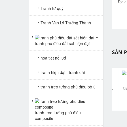
Địa c
Tranh tứ quý
Tranh Vạn Lý Trường Thành
tranh phù điêu đất sét hiện đại
SẢN 
họa tiết nổi 3d
tranh hiện đại - tranh dài
tranh treo tường phù điêu bộ 3
pr
tranh gạch 3d cửu ngư quần hội dọc 110
tranh gạch 3d cửu ngư quần hội dọc 109
Giá: Liên hệ
Giá: Liên hệ
tranh treo tường phù điêu
composite