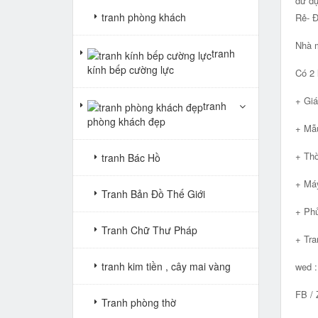
dử dụ
tranh phòng khách
Rẻ- 
Nhà m
tranh
kính bếp cường lực
Có 2 
+ Giá
tranh
phòng khách đẹp
+ Mẫu
+ Thờ
tranh Bác Hồ
+ Máy
Tranh Bản Đồ Thế Giới
+ Phủ
Tranh Chữ Thư Pháp
+ Tra
tranh kim tiền , cây mai vàng
wed 
FB / 
Tranh phòng thờ