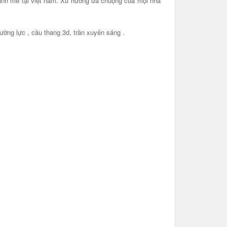
 mạnh mẽ tại việt nam. Xu hướng ưa chuộng của mọi nhà
ường lực , cầu thang 3d, trần xuyên sáng .