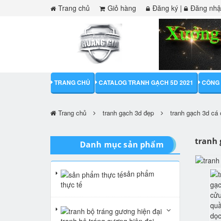
Trang chủ
Giỏ hàng
Đăng ký
|
Đăng nh
TRANG CHỦ
CATALOG TRANH GẠCH 5D 2021
CÔNG 
Trang chủ
tranh gạch 3d đẹp
tranh gạch 3d cá
tranh 
Danh mục sản phẩm
sản phẩm
thực tế
tranh bộ tráng gương hiện đại