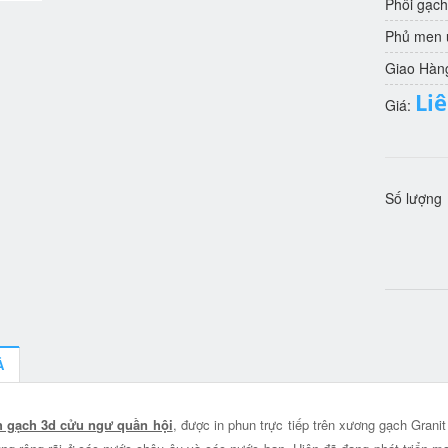
Phôi gạch
Phủ men u
Giao Hàn
Li
Giá:
Số lượng
Ả
h gạch 3d cửu ngư quần hội
, được in phun trực tiếp trên xương gạch Grani