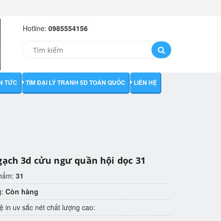
Hotline:
0985554156
IN TỨC
TÌM ĐẠI LÝ TRANH 5D TOÀN QUỐC
LIÊN HỆ
gạch 3d cửu ngư quần hội dọc 31
phẩm:
31
g:
Còn hàng
 in uv sắc nét chất lượng cao: