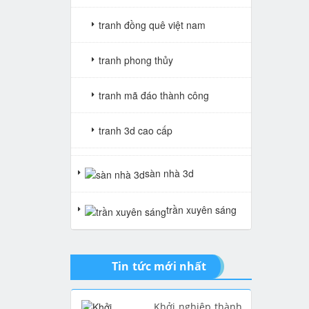
tranh đồng quê việt nam
tranh phong thủy
tranh mã đáo thành công
tranh 3d cao cấp
tranh gạch 3d thuận buồm xuôi
sàn nhà 3d
gió
trần xuyên sáng
tranh giả ngọc
Tin tức mới nhất
Khởi nghiệp thành