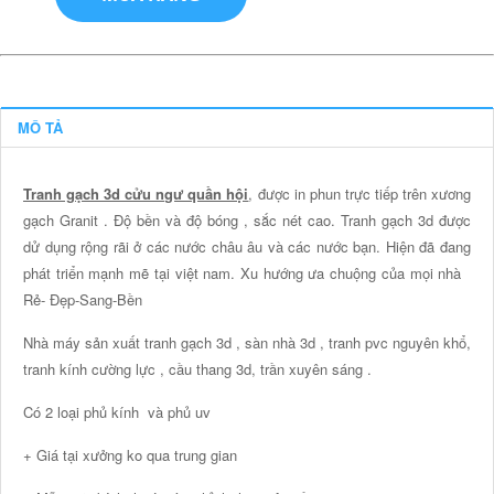
MÔ TẢ
Tranh gạch 3d cửu ngư quần hội
, được in phun trực tiếp trên xương
gạch Granit . Độ bền và độ bóng , sắc nét cao. Tranh gạch 3d được
dử dụng rộng rãi ở các nước châu âu và các nước bạn. Hiện đã đang
phát triển mạnh mẽ tại việt nam. Xu hướng ưa chuộng của mọi nhà
Rẻ- Đẹp-Sang-Bền
Nhà máy sản xuất tranh gạch 3d , sàn nhà 3d , tranh pvc nguyên khổ,
tranh kính cường lực , cầu thang 3d, trần xuyên sáng .
Có 2 loại phủ kính và phủ uv
+ Giá tại xưởng ko qua trung gian