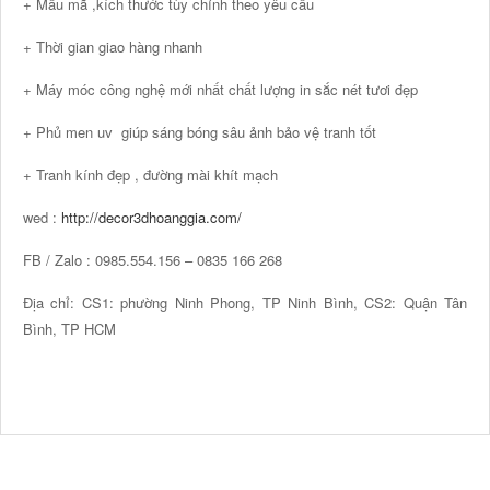
+ Mẫu mã ,kích thước tùy chỉnh theo yêu cầu
+ Thời gian giao hàng nhanh
+ Máy móc công nghệ mới nhất chất lượng in sắc nét tươi đẹp
+ Phủ men uv giúp sáng bóng sâu ảnh bảo vệ tranh tốt
+ Tranh kính đẹp , đường mài khít mạch
wed :
http://decor3dhoanggia.com/
FB / Zalo : 0985.554.156 – 0835 166 268
Địa chỉ: CS1: phường Ninh Phong, TP Ninh Bình, CS2: Quận Tân
Bình, TP HCM