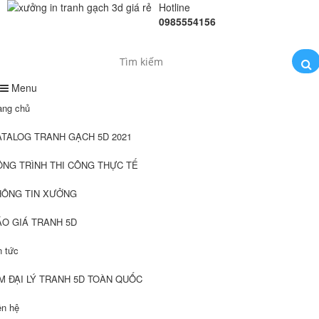
Hotline
0985554156
Menu
ang chủ
ATALOG TRANH GẠCH 5D 2021
ÔNG TRÌNH THI CÔNG THỰC TẾ
HÔNG TIN XƯỞNG
ÁO GIÁ TRANH 5D
n tức
M ĐẠI LÝ TRANH 5D TOÀN QUỐC
ên hệ