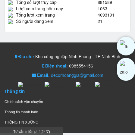
Tổng số lượt truy cập
881589
Lượt xem trang hôm nay
1063
Tổng lượt xem trang
4693191
Số người đang xem
21
Địa chỉ:
Khu công nghiệp Ninh Phong - TP Ninh Bình
Điện thoại:
0985554156
Email:
decorhoanggia@gmail.com
Thông tin
Chính sách vận chuyển
Thông tin thanh toán
THÔNG TIN XƯỞNG
Tư vấn miễn phí (24/7)