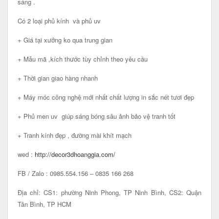
sáng .
Có 2 loại phủ kính và phủ uv
+ Giá tại xưởng ko qua trung gian
+ Mẫu mã ,kích thước tùy chỉnh theo yêu cầu
+ Thời gian giao hàng nhanh
+ Máy móc công nghệ mới nhất chất lượng in sắc nét tươi đẹp
+ Phủ men uv giúp sáng bóng sâu ảnh bảo vệ tranh tốt
+ Tranh kính đẹp , đường mài khít mạch
wed :
http://decor3dhoanggia.com/
FB / Zalo : 0985.554.156 – 0835 166 268
Địa chỉ: CS1: phường Ninh Phong, TP Ninh Bình, CS2: Quận
Tân Bình, TP HCM