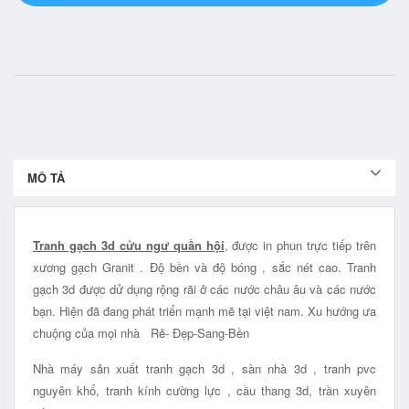
MÔ TẢ
Tranh gạch 3d cửu ngư quần hội
, được in phun trực tiếp trên
xương gạch Granit . Độ bền và độ bóng , sắc nét cao. Tranh
gạch 3d được dử dụng rộng rãi ở các nước châu âu và các nước
bạn. Hiện đã đang phát triển mạnh mẽ tại việt nam. Xu hướng ưa
chuộng của mọi nhà Rẻ- Đẹp-Sang-Bền
Nhà máy sản xuất tranh gạch 3d , sàn nhà 3d , tranh pvc
nguyên khổ, tranh kính cường lực , cầu thang 3d, trần xuyên