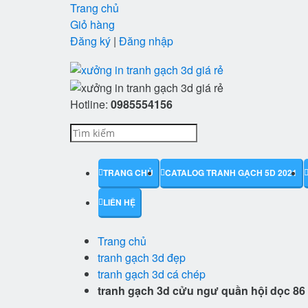
Trang chủ
Giỏ hàng
Đăng ký
|
Đăng nhập
Hotline:
0985554156
TRANG CHỦ
CATALOG TRANH GẠCH 5D 2021
LIÊN HỆ
Trang chủ
tranh gạch 3d đẹp
tranh gạch 3d cá chép
tranh gạch 3d cửu ngư quần hội dọc 86