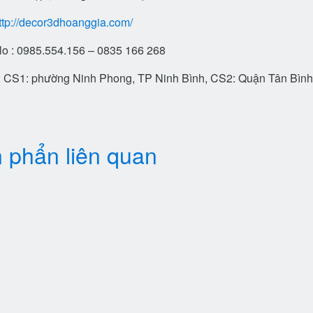
ttp://decor3dhoanggia.com/
lo : 0985.554.156 – 0835 166 268
ỉ: CS1: phường Ninh Phong, TP Ninh Bình, CS2: Quận Tân Bìn
 phẩn liên quan