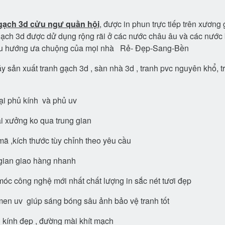
gạch 3d cửu ngư quần hội
, được in phun trực tiếp trên xương
ạch 3d được dử dụng rộng rãi ở các nước châu âu và các nước b
u hướng ưa chuộng của mọi nhà Rẻ- Đẹp-Sang-Bền
 sản xuất tranh gạch 3d , sàn nhà 3d , tranh pvc nguyên khổ, tr
ại phủ kính và phủ uv
ại xưởng ko qua trung gian
ã ,kích thước tùy chỉnh theo yêu cầu
gian giao hàng nhanh
óc công nghệ mới nhất chất lượng in sắc nét tươi đẹp
en uv giúp sáng bóng sâu ảnh bảo vệ tranh tốt
 kính đẹp , đường mài khít mạch