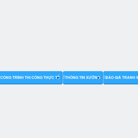
CÔNG TRÌNH THI CÔNG THỰC TẾ
THÔNG TIN XƯỞNG
BÁO GIÁ TRANH 