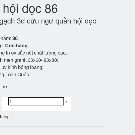
 hội dọc 86
 gạch 3d cửu ngư quần hội dọc
phẩm:
86
ng:
Còn hàng
ệ in uv sắc nét chất lượng cao:
h men granit 60x60- 80x80:
uv kính bóng loáng:
ng Toàn Quốc :
n hệ
-
+
g
 hàng