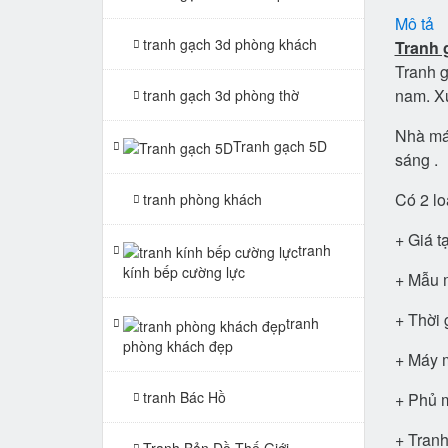
Mô tả
tranh gạch 3d phòng khách
Tranh 
Tranh g
nam. X
tranh gạch 3d phòng thờ
Nhà máy
Tranh gạch 5D
sáng .
Có 2 lo
tranh phòng khách
+ Giá t
tranh
kính bếp cường lực
+ Mẫu m
+ Thời 
tranh
phòng khách đẹp
+ Máy m
tranh Bác Hồ
+ Phủ m
+ Tranh
Tranh Bản Đồ Thế Giới