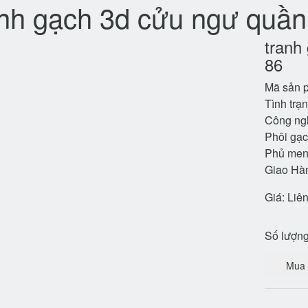
anh gạch 3d cửu ngư quần
tranh
86
Mã sản 
Tình trạ
Công ngh
Phôi gạc
Phủ men 
Giao Hà
Giá:
Liê
Số lượn
Mua