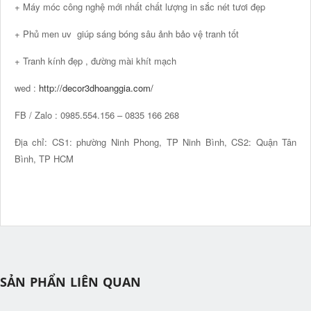
+ Máy móc công nghệ mới nhất chất lượng in sắc nét tươi đẹp
+ Phủ men uv giúp sáng bóng sâu ảnh bảo vệ tranh tốt
+ Tranh kính đẹp , đường mài khít mạch
wed :
http://decor3dhoanggia.com/
FB / Zalo : 0985.554.156 – 0835 166 268
Địa chỉ: CS1: phường Ninh Phong, TP Ninh Bình, CS2: Quận Tân
Bình, TP HCM
SẢN PHẨN LIÊN QUAN