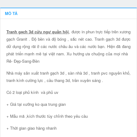
MÔ TẢ
Tranh gạch 3d cửu ngư quần hội
, được in phun trực tiếp trên xương
gạch Granit . Độ bền và độ bóng , sắc nét cao. Tranh gạch 3d được
dử dụng rộng rãi ở các nước châu âu và các nước bạn. Hiện đã đang
phát triển mạnh mẽ tại việt nam. Xu hướng ưa chuộng của mọi nhà
Rẻ- Đẹp-Sang-Bền
Nhà máy sản xuất tranh gạch 3d , sàn nhà 3d , tranh pvc nguyên khổ,
tranh kính cường lực , cầu thang 3d, trần xuyên sáng .
Có 2 loại phủ kính và phủ uv
+ Giá tại xưởng ko qua trung gian
+ Mẫu mã ,kích thước tùy chỉnh theo yêu cầu
+ Thời gian giao hàng nhanh