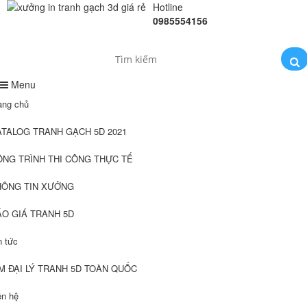
Hotline
0985554156
Menu
ang chủ
ATALOG TRANH GẠCH 5D 2021
ÔNG TRÌNH THI CÔNG THỰC TẾ
HÔNG TIN XƯỞNG
ÁO GIÁ TRANH 5D
n tức
M ĐẠI LÝ TRANH 5D TOÀN QUỐC
ên hệ