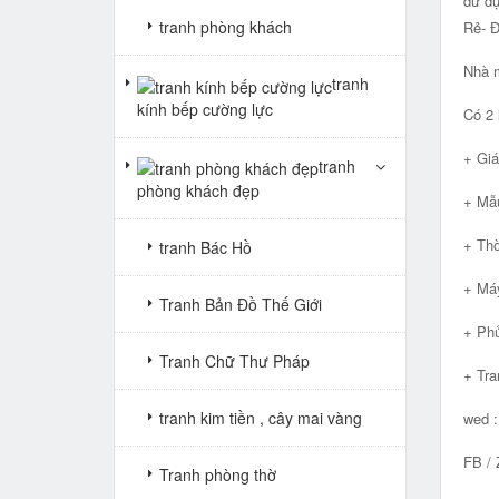
dử dụ
tranh phòng khách
Rẻ- 
Nhà m
tranh
kính bếp cường lực
Có 2 
+ Giá
tranh
phòng khách đẹp
+ Mẫu
+ Thờ
tranh Bác Hồ
+ Máy
Tranh Bản Đồ Thế Giới
+ Phủ
Tranh Chữ Thư Pháp
+ Tra
tranh kim tiền , cây mai vàng
wed 
FB / 
Tranh phòng thờ