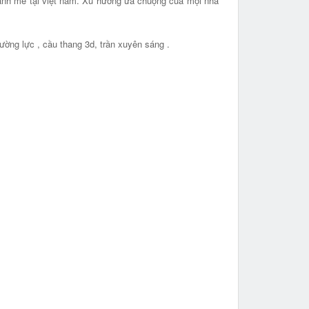
 mạnh mẽ tại việt nam. Xu hướng ưa chuộng của mọi nhà
ường lực , cầu thang 3d, trần xuyên sáng .