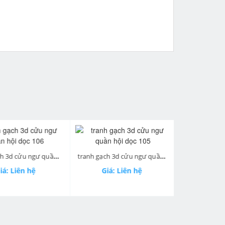
next
tranh gạch 3d cửu ngư quần hội dọc 106
tranh gạch 3d cửu ngư quần hội dọc 105
á: Liên hệ
Giá: Liên hệ
Giá: 