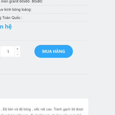
 men granit 60x60- 80x80:
v kính bóng loáng:
g Toàn Quốc :
ên hệ
+
MUA HÀNG
-
t . Độ bền và độ bóng , sắc nét cao. Tranh gạch 3d được