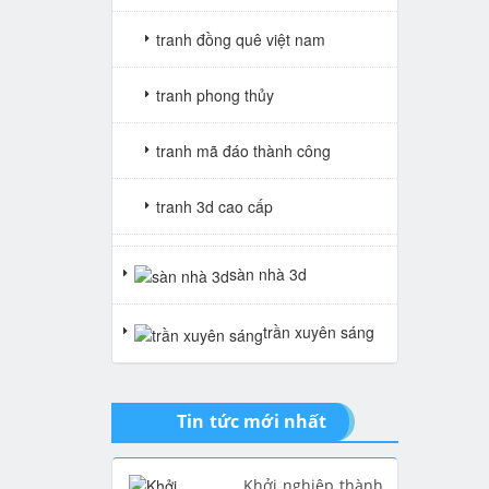
tranh đồng quê việt nam
tranh phong thủy
tranh mã đáo thành công
tranh 3d cao cấp
tranh gạch 3d thuận buồm xuôi
sàn nhà 3d
gió
trần xuyên sáng
tranh giả ngọc
Tin tức mới nhất
Khởi nghiệp thành