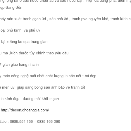
ng rộng rãi ở các nước châu âu và các nước bạn. Hiện đã đang phát triển
Đẹp-Sang-Bền
áy sản xuất tranh gạch 3d , sàn nhà 3d , tranh pvc nguyên khổ, tranh kính c
loại phủ kính và phủ uv
 tại xưởng ko qua trung gian
 mã ,kích thước tùy chỉnh theo yêu cầu
i gian giao hàng nhanh
 móc công nghệ mới nhất chất lượng in sắc nét tươi đẹp
 men uv giúp sáng bóng sâu ảnh bảo vệ tranh tốt
nh kính đẹp , đường mài khít mạch
:
http://decor3dhoanggia.com/
Zalo : 0985.554.156 – 0835 166 268