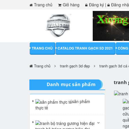
Trang chủ
Giỏ hàng
Đăng ký
|
Đăng nh
TRANG CHỦ
CATALOG TRANH GẠCH 5D 2021
CÔNG 
Trang chủ
tranh gạch 3d đẹp
tranh gạch 3d cá
tranh 
Danh mục sản phẩm
sản phẩm
thực tế
tranh bộ tráng gương hiện đại