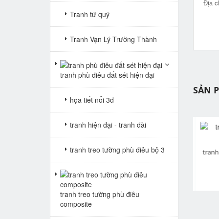
Địa c
Tranh tứ quý
Tranh Vạn Lý Trường Thành
tranh phù điêu đất sét hiện đại
SẢN 
họa tiết nổi 3d
tranh hiện đại - tranh dài
tranh treo tường phù điêu bộ 3
pr
tranh gạch 3d cửu ngư quần hội dọc 110
tranh gạch 3d cửu ngư quần hội dọc 109
Giá: Liên hệ
Giá: Liên hệ
tranh treo tường phù điêu
composite