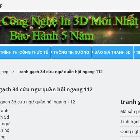
ập
TRÌNH THI CÔNG THỰC TẾ
THÔNG TIN XƯỞNG
BÁO GIÁ TRANH 5D
T
 chép
tranh gạch 3d cửu ngư quần hội ngang 112
gạch 3d cửu ngư quần hội ngang 112
tranh 
Mã sản 
Tình trạn
Công nghệ