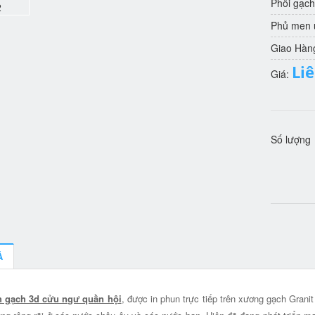
Phôi gạch
Phủ men u
Giao Hàn
Li
Giá:
Số lượng
Ả
h gạch 3d cửu ngư quần hội
, được in phun trực tiếp trên xương gạch Grani