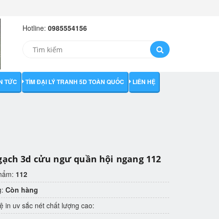
Hotline:
0985554156
IN TỨC
TÌM ĐẠI LÝ TRANH 5D TOÀN QUỐC
LIÊN HỆ
gạch 3d cửu ngư quần hội ngang 112
phẩm:
112
g:
Còn hàng
 in uv sắc nét chất lượng cao: