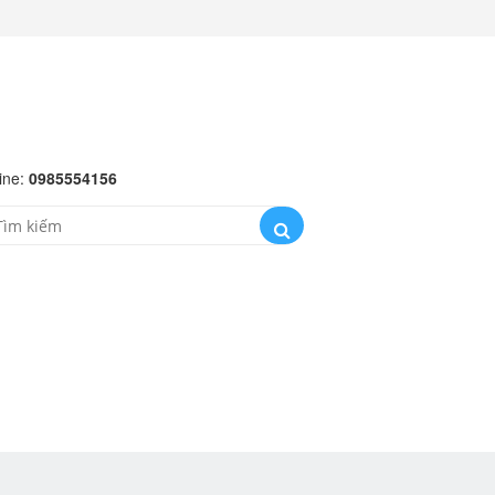
ine:
0985554156