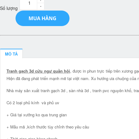
-
Số lượng
MUA HÀNG
MÔ TẢ
Tranh gạch 3d cửu ngư quần hội
, được in phun trực tiếp trên xương g
Hiện đã đang phát triển mạnh mẽ tại việt nam. Xu hướng ưa chuộng củ
Nhà máy sản xuất tranh gạch 3d , sàn nhà 3d , tranh pvc nguyên khổ, tra
Có 2 loại phủ kính và phủ uv
+ Giá tại xưởng ko qua trung gian
+ Mẫu mã ,kích thước tùy chỉnh theo yêu cầu
+ Thời gian giao hàng nhanh