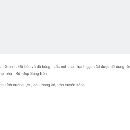
ạch Granit . Độ bền và độ bóng , sắc nét cao. Tranh gạch 3d được dử dụng r
a mọi nhà Rẻ- Đẹp-Sang-Bền
nh kính cường lực , cầu thang 3d, trần xuyên sáng .