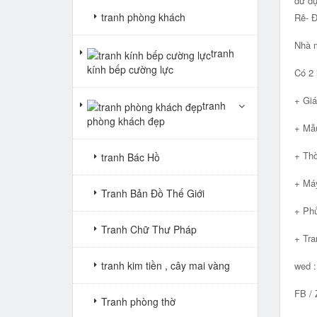
dử dụ
tranh phòng khách
Rẻ- 
Nhà m
tranh
kính bếp cường lực
Có 2 
+ Giá
tranh
phòng khách đẹp
+ Mẫu
+ Thờ
tranh Bác Hồ
+ Máy
Tranh Bản Đồ Thế Giới
+ Phủ
Tranh Chữ Thư Pháp
+ Tra
tranh kim tiền , cây mai vàng
wed 
FB / 
Tranh phòng thờ