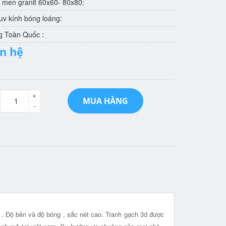
 men granit 60x60- 80x80:
v kính bóng loáng:
g Toàn Quốc :
ên hệ
+
MUA HÀNG
-
t . Độ bền và độ bóng , sắc nét cao. Tranh gạch 3d được