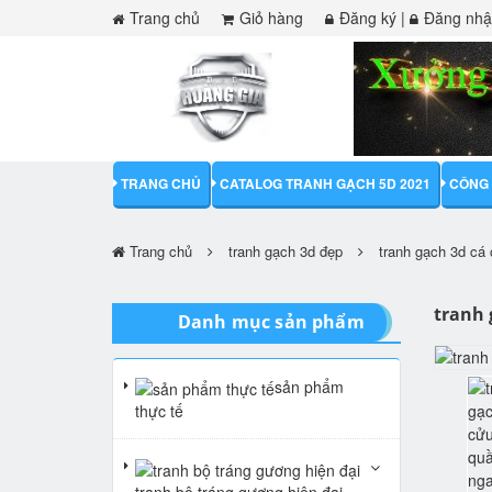
Trang chủ
Giỏ hàng
Đăng ký
|
Đăng nh
TRANG CHỦ
CATALOG TRANH GẠCH 5D 2021
CÔNG 
Trang chủ
tranh gạch 3d đẹp
tranh gạch 3d cá
tranh 
Danh mục sản phẩm
sản phẩm
thực tế
tranh bộ tráng gương hiện đại