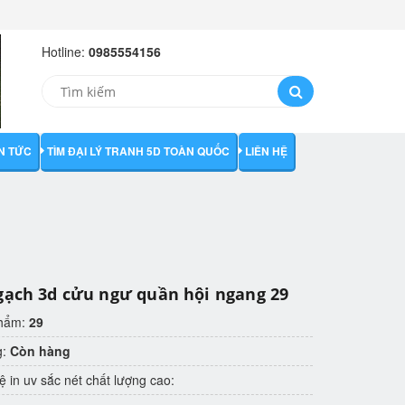
Hotline:
0985554156
IN TỨC
TÌM ĐẠI LÝ TRANH 5D TOÀN QUỐC
LIÊN HỆ
gạch 3d cửu ngư quần hội ngang 29
phẩm:
29
g:
Còn hàng
 in uv sắc nét chất lượng cao: