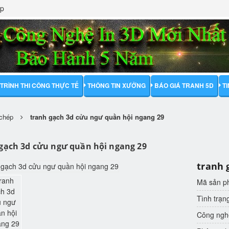
ập
TRÌNH THI CÔNG THỰC TẾ
THÔNG TIN XƯỞNG
BÁO GIÁ TRANH 5D
T
 chép
tranh gạch 3d cửu ngư quần hội ngang 29
gạch 3d cửu ngư quần hội ngang 29
tranh 
Mã sản 
Tình trạn
Công nghệ