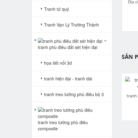
Địa c
Tranh tứ quý
Tranh Vạn Lý Trường Thành
tranh phù điêu đất sét hiện đại
SẢN 
họa tiết nổi 3d
tranh hiện đại - tranh dài
tranh treo tường phù điêu bộ 3
pr
tranh gạch 3d cửu ngư quần hội dọc 110
tranh gạch 3d cửu ngư quần hội dọc 109
Giá: Liên hệ
Giá: Liên hệ
tranh treo tường phù điêu
composite