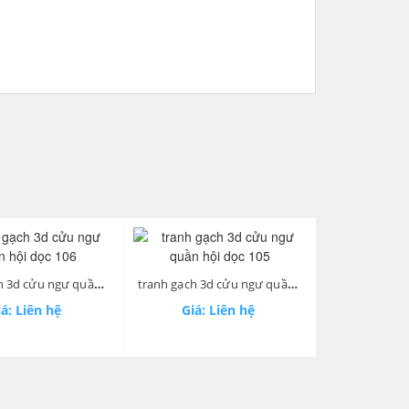
next
tranh gạch 3d cửu ngư quần hội dọc 106
tranh gạch 3d cửu ngư quần hội dọc 105
á: Liên hệ
Giá: Liên hệ
Giá: 