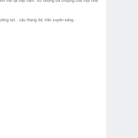
 mạnh mẽ tại việt nam. Xu hướng ưa chuộng của mọi nhà
ường lực , cầu thang 3d, trần xuyên sáng .