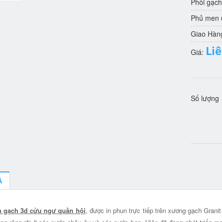
Phôi gạch
Phủ men u
Giao Hàn
Li
Giá:
Số lượng
Ả
h gạch 3d cửu ngư quần hội
, được in phun trực tiếp trên xương gạch Grani