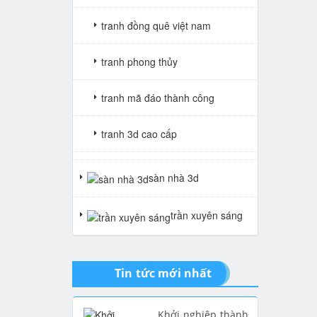
tranh đồng quê việt nam
tranh phong thủy
tranh mã đáo thành công
tranh 3d cao cấp
tranh gạch 3d thuận buồm xuôi
sàn nhà 3d
gió
trần xuyên sáng
tranh giả ngọc
Tin tức mới nhất
Khởi nghiệp thành