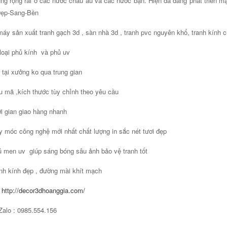
ng rộng rãi ở các nước châu âu và các nước bạn. Hiện đã đang phát triển
Đẹp-Sang-Bền
áy sản xuất tranh gạch 3d , sàn nhà 3d , tranh pvc nguyên khổ, tranh kính c
loại phủ kính và phủ uv
 tại xưởng ko qua trung gian
 mã ,kích thước tùy chỉnh theo yêu cầu
i gian giao hàng nhanh
 móc công nghệ mới nhất chất lượng in sắc nét tươi đẹp
 men uv giúp sáng bóng sâu ảnh bảo vệ tranh tốt
nh kính đẹp , đường mài khít mạch
:
http://decor3dhoanggia.com/
Zalo : 0985.554.156