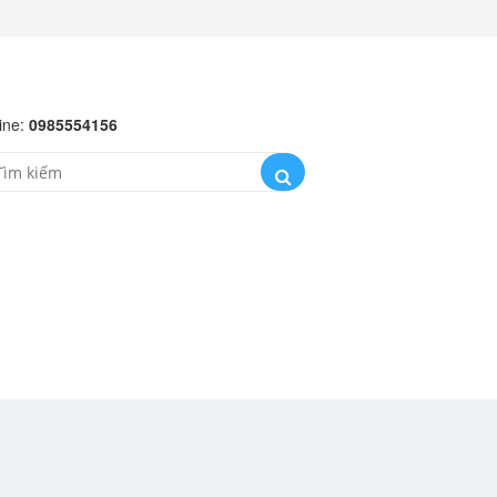
ine:
0985554156