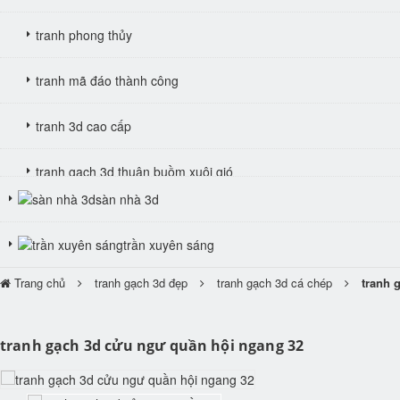
tranh phong thủy
tranh mã đáo thành công
tranh 3d cao cấp
tranh gạch 3d thuận buồm xuôi gió
sàn nhà 3d
tranh giả ngọc
trần xuyên sáng
Trang chủ
tranh gạch 3d đẹp
tranh gạch 3d cá chép
tranh 
tranh gạch 3d cửu ngư quần hội ngang 32