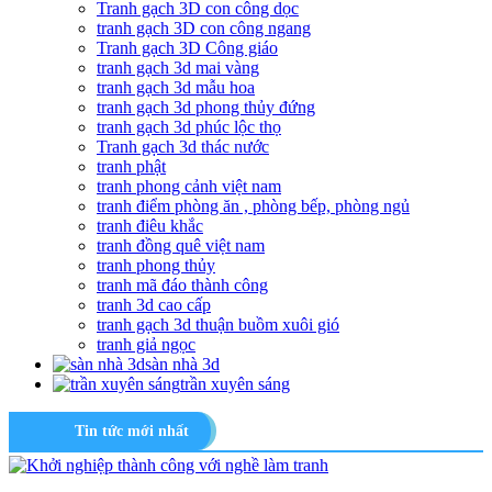
Tranh gạch 3D con công dọc
tranh gạch 3D con công ngang
Tranh gạch 3D Công giáo
tranh gạch 3d mai vàng
tranh gạch 3d mẫu hoa
tranh gạch 3d phong thủy đứng
tranh gạch 3d phúc lộc thọ
Tranh gạch 3d thác nước
tranh phật
tranh phong cảnh việt nam
tranh điểm phòng ăn , phòng bếp, phòng ngủ
tranh điêu khắc
tranh đồng quê việt nam
tranh phong thủy
tranh mã đáo thành công
tranh 3d cao cấp
tranh gạch 3d thuận buồm xuôi gió
tranh giả ngọc
sàn nhà 3d
trần xuyên sáng
Tin tức mới nhất