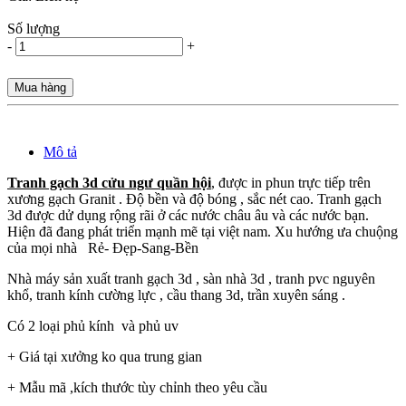
Số lượng
-
+
Mua hàng
Mô tả
Tranh gạch 3d cửu ngư quần hội
, được in phun trực tiếp trên
xương gạch Granit . Độ bền và độ bóng , sắc nét cao. Tranh gạch
3d được dử dụng rộng rãi ở các nước châu âu và các nước bạn.
Hiện đã đang phát triển mạnh mẽ tại việt nam. Xu hướng ưa chuộng
của mọi nhà Rẻ- Đẹp-Sang-Bền
Nhà máy sản xuất tranh gạch 3d , sàn nhà 3d , tranh pvc nguyên
khổ, tranh kính cường lực , cầu thang 3d, trần xuyên sáng .
Có 2 loại phủ kính và phủ uv
+ Giá tại xưởng ko qua trung gian
+ Mẫu mã ,kích thước tùy chỉnh theo yêu cầu