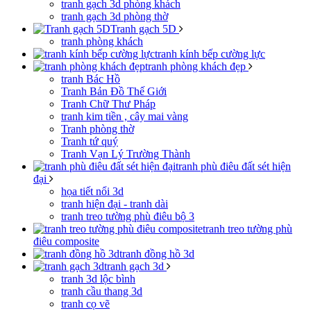
tranh gạch 3d phòng khách
tranh gạch 3d phòng thờ
Tranh gạch 5D
tranh phòng khách
tranh kính bếp cường lực
tranh phòng khách đẹp
tranh Bác Hồ
Tranh Bản Đồ Thế Giới
Tranh Chữ Thư Pháp
tranh kim tiền , cây mai vàng
Tranh phòng thờ
Tranh tứ quý
Tranh Vạn Lý Trường Thành
tranh phù điêu đất sét hiện
đại
họa tiết nổi 3d
tranh hiện đại - tranh dài
tranh treo tường phù điêu bộ 3
tranh treo tường phù
điêu composite
tranh đồng hồ 3d
tranh gạch 3d
tranh 3d lộc bình
tranh cầu thang 3d
tranh cọ vẽ