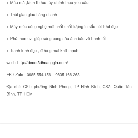
+ Mẫu mã ,kích thước tùy chỉnh theo yêu cầu
+ Thời gian giao hàng nhanh
+ Máy móc công nghệ mới nhất chất lượng in sắc nét tươi đẹp
+ Phủ men uv giúp sáng bóng sâu ảnh bảo vệ tranh tốt
+ Tranh kính đẹp , đường mài khít mạch
wed :
http://decor3dhoanggia.com/
FB / Zalo : 0985.554.156 – 0835 166 268
Địa chỉ: CS1: phường Ninh Phong, TP Ninh Bình, CS2: Quận Tân
Bình, TP HCM