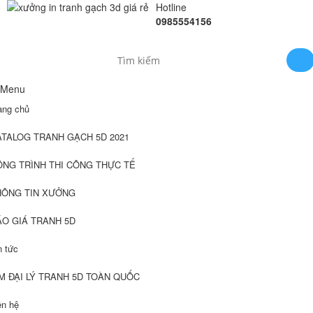
Hotline
0985554156
Menu
ang chủ
ATALOG TRANH GẠCH 5D 2021
ÔNG TRÌNH THI CÔNG THỰC TẾ
HÔNG TIN XƯỞNG
ÁO GIÁ TRANH 5D
n tức
M ĐẠI LÝ TRANH 5D TOÀN QUỐC
ên hệ