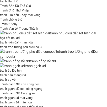
tranh Bác Hồ
Tranh Bản Đồ Thế Giới
Tranh Chữ Thư Pháp
tranh kim tiền , cây mai vàng
Tranh phòng thờ
Tranh tứ quý
Tranh Vạn Lý Trường Thành
tranh phù điêu đất sét hiện đại
họa tiết nổi 3d
tranh hiện đại - tranh dài
tranh treo tường phù điêu bộ 3
tranh treo tường phù điêu
composite
tranh đồng hồ 3d
tranh gạch 3d
tranh 3d lộc bình
tranh cầu thang 3d
tranh cọ vẽ
Tranh gạch 3D con công dọc
tranh gạch 3D con công ngang
Tranh gạch 3D Công giáo
tranh gạch 3d mai vàng
tranh gạch 3d mẫu hoa
tranh gạch 3d phong thủy đứng