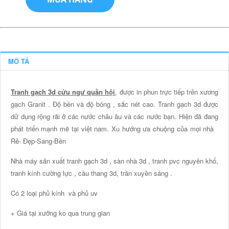
MÔ TẢ
Tranh gạch 3d cửu ngư quần hội
, được in phun trực tiếp trên xương
gạch Granit . Độ bền và độ bóng , sắc nét cao. Tranh gạch 3d được
dử dụng rộng rãi ở các nước châu âu và các nước bạn. Hiện đã đang
phát triển mạnh mẽ tại việt nam. Xu hướng ưa chuộng của mọi nhà
Rẻ- Đẹp-Sang-Bền
Nhà máy sản xuất tranh gạch 3d , sàn nhà 3d , tranh pvc nguyên khổ,
tranh kính cường lực , cầu thang 3d, trần xuyên sáng .
Có 2 loại phủ kính và phủ uv
+ Giá tại xưởng ko qua trung gian