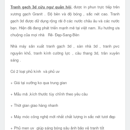
Tranh gạch 3d cửu ngư quần hội
, được in phun trực tiếp trên
xương gạch Granit . Độ bền và độ bóng , sắc nét cao. Tranh
gạch 3d được dử dụng rộng rãi ở các nước châu âu và các nước
bạn. Hiện đã đang phát triển mạnh mẽ tại việt nam. Xu hướng ưa
chuộng của mọi nhà Rẻ- Đẹp-Sang-Bền
Nhà máy sản xuất tranh gạch 3d , sàn nhà 3d , tranh pvc
nguyên khổ, tranh kính cường lực , cầu thang 3d, trần xuyên
sáng .
Có 2 loại phủ kính và phủ uv
+ Giá tại xưởng ko qua trung gian
+ Mẫu mã ,kích thước tùy chỉnh theo yêu cầu
+ Thời gian giao hàng nhanh
+ Máy móc công nghệ mới nhất chất lượng in sắc nét tươi đẹp
+ Phủ men uv giúp sáng bóng sâu ảnh bảo vệ tranh tốt