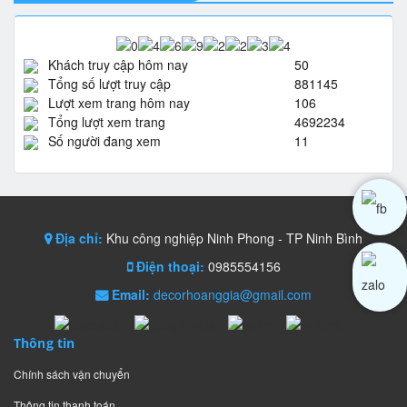
Khách truy cập hôm nay
50
Tổng số lượt truy cập
881145
Lượt xem trang hôm nay
106
Tổng lượt xem trang
4692234
Số người đang xem
11
Địa chỉ:
Khu công nghiệp Ninh Phong - TP Ninh Bình
Điện thoại:
0985554156
Email:
decorhoanggia@gmail.com
Thông tin
Chính sách vận chuyển
Thông tin thanh toán