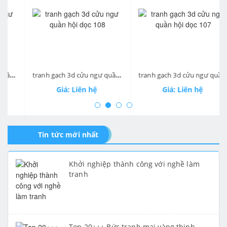
prev
ne
ội dọc 109
tranh gạch 3d cửu ngư quần hội dọc 108
tranh gạch 3d cửu ngư quần hội dọc 107
Giá: Liên hệ
Giá: Liên hệ
Tin tức mới nhất
Khởi nghiệp thành công với nghề làm
tranh
Top 20+++ Bức tranh mai vàng thịnh