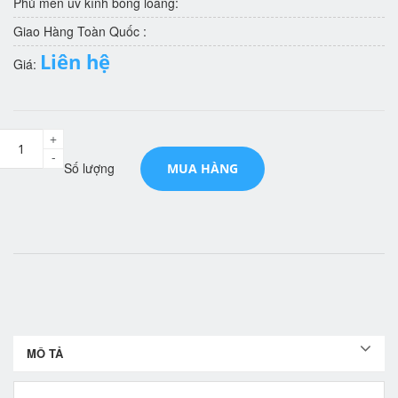
Phủ men uv kính bóng loáng:
Giao Hàng Toàn Quốc :
Liên hệ
Giá:
+
-
Số lượng
MUA HÀNG
MÔ TẢ