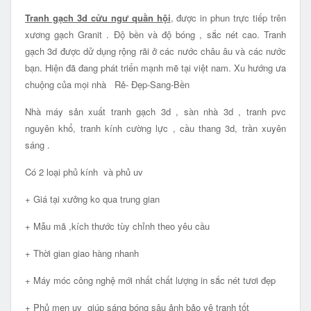
Tranh gạch 3d cửu ngư quần hội
, được in phun trực tiếp trên
xương gạch Granit . Độ bền và độ bóng , sắc nét cao. Tranh
gạch 3d được dử dụng rộng rãi ở các nước châu âu và các nước
bạn. Hiện đã đang phát triển mạnh mẽ tại việt nam. Xu hướng ưa
chuộng của mọi nhà Rẻ- Đẹp-Sang-Bền
Nhà máy sản xuất tranh gạch 3d , sàn nhà 3d , tranh pvc
nguyên khổ, tranh kính cường lực , cầu thang 3d, trần xuyên
sáng .
Có 2 loại phủ kính và phủ uv
+ Giá tại xưởng ko qua trung gian
+ Mẫu mã ,kích thước tùy chỉnh theo yêu cầu
+ Thời gian giao hàng nhanh
+ Máy móc công nghệ mới nhất chất lượng in sắc nét tươi đẹp
+ Phủ men uv giúp sáng bóng sâu ảnh bảo vệ tranh tốt