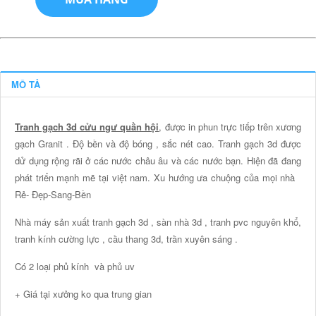
MÔ TẢ
Tranh gạch 3d cửu ngư quần hội
, được in phun trực tiếp trên xương
gạch Granit . Độ bền và độ bóng , sắc nét cao. Tranh gạch 3d được
dử dụng rộng rãi ở các nước châu âu và các nước bạn. Hiện đã đang
phát triển mạnh mẽ tại việt nam. Xu hướng ưa chuộng của mọi nhà
Rẻ- Đẹp-Sang-Bền
Nhà máy sản xuất tranh gạch 3d , sàn nhà 3d , tranh pvc nguyên khổ,
tranh kính cường lực , cầu thang 3d, trần xuyên sáng .
Có 2 loại phủ kính và phủ uv
+ Giá tại xưởng ko qua trung gian