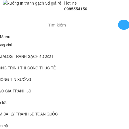
Hotline
0985554156
Menu
ang chủ
ATALOG TRANH GẠCH 5D 2021
ÔNG TRÌNH THI CÔNG THỰC TẾ
HÔNG TIN XƯỞNG
ÁO GIÁ TRANH 5D
n tức
M ĐẠI LÝ TRANH 5D TOÀN QUỐC
ên hệ