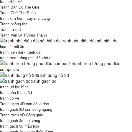
tranh Bác Hồ
Tranh Bản Đồ Thế Giới
Tranh Chữ Thư Pháp
tranh kim tiền , cây mai vàng
Tranh phòng thờ
Tranh tứ quý
Tranh Vạn Lý Trường Thành
tranh phù điêu đất sét hiện đại
họa tiết nổi 3d
tranh hiện đại - tranh dài
tranh treo tường phù điêu bộ 3
tranh treo tường phù điêu
composite
tranh đồng hồ 3d
tranh gạch 3d
tranh 3d lộc bình
tranh cầu thang 3d
tranh cọ vẽ
Tranh gạch 3D con công dọc
tranh gạch 3D con công ngang
Tranh gạch 3D Công giáo
tranh gạch 3d mai vàng
tranh gạch 3d mẫu hoa
tranh gạch 3d phong thủy đứng