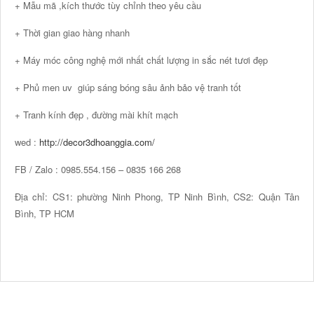
+ Mẫu mã ,kích thước tùy chỉnh theo yêu cầu
+ Thời gian giao hàng nhanh
+ Máy móc công nghệ mới nhất chất lượng in sắc nét tươi đẹp
+ Phủ men uv giúp sáng bóng sâu ảnh bảo vệ tranh tốt
+ Tranh kính đẹp , đường mài khít mạch
wed :
http://decor3dhoanggia.com/
FB / Zalo : 0985.554.156 – 0835 166 268
Địa chỉ: CS1: phường Ninh Phong, TP Ninh Bình, CS2: Quận Tân
Bình, TP HCM