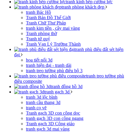
tranh kính bếp cường lực
tranh phòng khách đẹp
tranh Bác Hồ
Tranh Bản Đồ Thế Giới
Tranh Chữ Thư Pháp
tranh kim tiền , cây mai vàng
Tranh phòng thờ
Tranh tứ quý
Tranh Vạn Lý Trường Thành
tranh phù điêu đất sét hiện
đại
họa tiết nổi 3d
tranh hiện đại - tranh dài
tranh treo tường phù điêu bộ 3
tranh treo tường phù
điêu composite
tranh đồng hồ 3d
tranh gạch 3d
tranh 3d lộc bình
tranh cầu thang 3d
tranh cọ vẽ
Tranh gạch 3D con công dọc
tranh gạch 3D con công ngang
Tranh gạch 3D Công giáo
tranh gạch 3d mai vàng