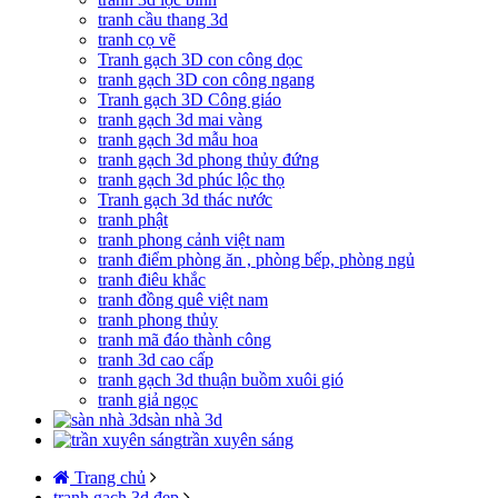
tranh cầu thang 3d
tranh cọ vẽ
Tranh gạch 3D con công dọc
tranh gạch 3D con công ngang
Tranh gạch 3D Công giáo
tranh gạch 3d mai vàng
tranh gạch 3d mẫu hoa
tranh gạch 3d phong thủy đứng
tranh gạch 3d phúc lộc thọ
Tranh gạch 3d thác nước
tranh phật
tranh phong cảnh việt nam
tranh điểm phòng ăn , phòng bếp, phòng ngủ
tranh điêu khắc
tranh đồng quê việt nam
tranh phong thủy
tranh mã đáo thành công
tranh 3d cao cấp
tranh gạch 3d thuận buồm xuôi gió
tranh giả ngọc
sàn nhà 3d
trần xuyên sáng
Trang chủ
tranh gạch 3d đẹp