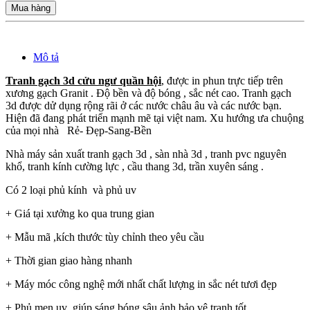
Mua hàng
Mô tả
Tranh gạch 3d cửu ngư quần hội
, được in phun trực tiếp trên
xương gạch Granit . Độ bền và độ bóng , sắc nét cao. Tranh gạch
3d được dử dụng rộng rãi ở các nước châu âu và các nước bạn.
Hiện đã đang phát triển mạnh mẽ tại việt nam. Xu hướng ưa chuộng
của mọi nhà Rẻ- Đẹp-Sang-Bền
Nhà máy sản xuất tranh gạch 3d , sàn nhà 3d , tranh pvc nguyên
khổ, tranh kính cường lực , cầu thang 3d, trần xuyên sáng .
Có 2 loại phủ kính và phủ uv
+ Giá tại xưởng ko qua trung gian
+ Mẫu mã ,kích thước tùy chỉnh theo yêu cầu
+ Thời gian giao hàng nhanh
+ Máy móc công nghệ mới nhất chất lượng in sắc nét tươi đẹp
+ Phủ men uv giúp sáng bóng sâu ảnh bảo vệ tranh tốt