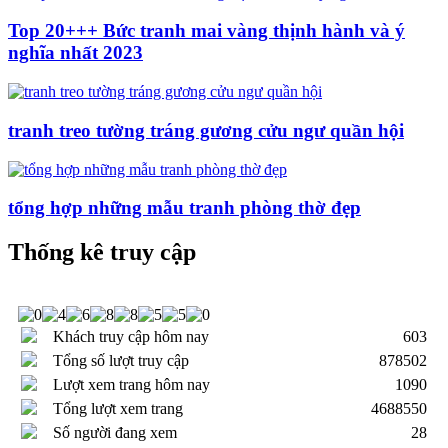
Top 20+++ Bức tranh mai vàng thịnh hành và ý
nghĩa nhất 2023
tranh treo tường tráng gương cửu ngư quần hội
tổng hợp những mẫu tranh phòng thờ đẹp
Thống kê truy cập
Khách truy cập hôm nay
603
Tổng số lượt truy cập
878502
Lượt xem trang hôm nay
1090
Tổng lượt xem trang
4688550
Số người đang xem
28