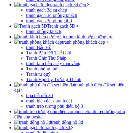
tranh gạch 3d đẹp
tranh gạch 3d cá chép
tranh gạch 3d phòng khách
tranh gạch 3d phòng thờ
Tranh gạch 5D
tranh phòng khách
tranh kính bếp cường lực
tranh phòng khách đẹp
tranh Bác Hồ
Tranh Bản Đồ Thế Giới
Tranh Chữ Thư Pháp
tranh kim tiền , cây mai vàng
Tranh phòng thờ
Tranh tứ quý
Tranh Vạn Lý Trường Thành
tranh phù điêu đất sét hiện
đại
họa tiết nổi 3d
tranh hiện đại - tranh dài
tranh treo tường phù điêu bộ 3
tranh treo tường phù
điêu composite
tranh đồng hồ 3d
tranh gạch 3d
tranh 3d lộc bình