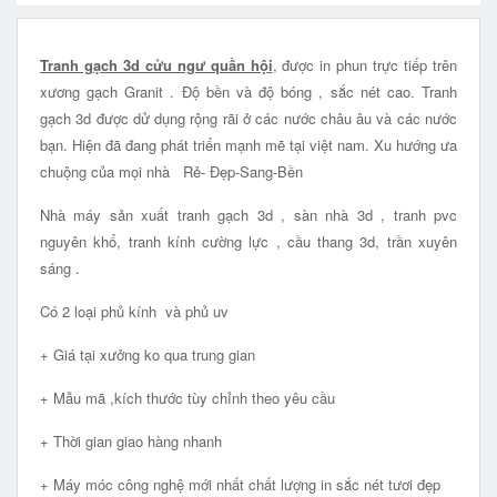
Tranh gạch 3d cửu ngư quần hội
, được in phun trực tiếp trên
xương gạch Granit . Độ bền và độ bóng , sắc nét cao. Tranh
gạch 3d được dử dụng rộng rãi ở các nước châu âu và các nước
bạn. Hiện đã đang phát triển mạnh mẽ tại việt nam. Xu hướng ưa
chuộng của mọi nhà Rẻ- Đẹp-Sang-Bền
Nhà máy sản xuất tranh gạch 3d , sàn nhà 3d , tranh pvc
nguyên khổ, tranh kính cường lực , cầu thang 3d, trần xuyên
sáng .
Có 2 loại phủ kính và phủ uv
+ Giá tại xưởng ko qua trung gian
+ Mẫu mã ,kích thước tùy chỉnh theo yêu cầu
+ Thời gian giao hàng nhanh
+ Máy móc công nghệ mới nhất chất lượng in sắc nét tươi đẹp