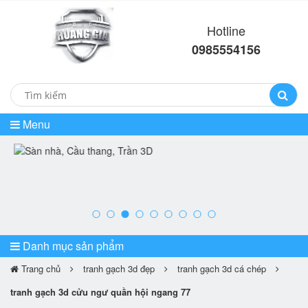
Hotline
0985554156
Menu
prev
ne
Danh mục sản phẩm
Trang chủ
tranh gạch 3d đẹp
tranh gạch 3d cá chép
tranh gạch 3d cửu ngư quần hội ngang 77