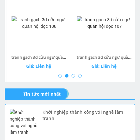
prev
ne
tranh gạch 3d cửu ngư quần hội dọc 108
tranh gạch 3d cửu ngư quần hội dọc 107
Giá: Liên hệ
Giá: Liên hệ
Tin tức mới nhất
Khởi nghiệp thành công với nghề làm
tranh