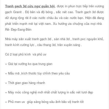
Tranh gạch 3d cửu ngư quần hội
, được in phun trực tiếp trên xương
gạch Granit . Độ bền và độ bóng , sắc nét cao. Tranh gạch 3d được
dử dụng rộng rãi ở các nước châu âu và các nước bạn. Hiện đã đang
phát triển mạnh mẽ tại việt nam. Xu hướng ưa chuộng của mọi nhà
Rẻ- Đẹp-Sang-Bền
Nhà máy sản xuất tranh gạch 3d , sàn nhà 3d , tranh pvc nguyên khổ,
tranh kính cường lực , cầu thang 3d, trần xuyên sáng .
Có 2 loại phủ kính và phủ uv
+ Giá tại xưởng ko qua trung gian
+ Mẫu mã ,kích thước tùy chỉnh theo yêu cầu
+ Thời gian giao hàng nhanh
+ Máy móc công nghệ mới nhất chất lượng in sắc nét tươi đẹp
+ Phủ men uv giúp sáng bóng sâu ảnh bảo vệ tranh tốt