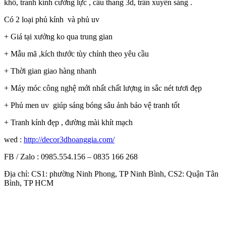
khổ, tranh kính cường lực , cầu thang 3d, trần xuyên sáng .
Có 2 loại phủ kính và phủ uv
+ Giá tại xưởng ko qua trung gian
+ Mẫu mã ,kích thước tùy chỉnh theo yêu cầu
+ Thời gian giao hàng nhanh
+ Máy móc công nghệ mới nhất chất lượng in sắc nét tươi đẹp
+ Phủ men uv giúp sáng bóng sâu ảnh bảo vệ tranh tốt
+ Tranh kính đẹp , đường mài khít mạch
wed :
http://decor3dhoanggia.com/
FB / Zalo : 0985.554.156 – 0835 166 268
Địa chỉ: CS1: phường Ninh Phong, TP Ninh Bình, CS2: Quận Tân
Bình, TP HCM