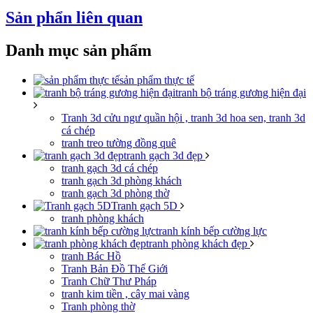
Sản phẩn liên quan
Danh mục sản phẩm
sản phẩm thực tế
tranh bộ tráng gương hiện đại
Tranh 3d cửu ngư quần hội , tranh 3d hoa sen, tranh 3d
cá chép
tranh treo tường đồng quê
tranh gạch 3d đẹp
tranh gạch 3d cá chép
tranh gạch 3d phòng khách
tranh gạch 3d phòng thờ
Tranh gạch 5D
tranh phòng khách
tranh kính bếp cường lực
tranh phòng khách đẹp
tranh Bác Hồ
Tranh Bản Đồ Thế Giới
Tranh Chữ Thư Pháp
tranh kim tiền , cây mai vàng
Tranh phòng thờ