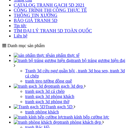
CATALOG TRANH GẠCH 5D 2021
CÔNG TRÌNH THI CÔNG THỰC TẾ
THÔNG TIN XƯỞNG
BÁO GIÁ TRANH 5D
Tin tức
TÌM ĐẠI LÝ TRANH 5D TOÀN QUỐC
Liên hệ
Danh mục sản phẩm
sản phẩm thực tế
tranh bộ tráng gương hiện đại
Tranh 3d cửu ngư quần hội , tranh 3d hoa sen, tranh 3d
cá chép
tranh treo tường đồng quê
tranh gạch 3d đẹp
tranh gạch 3d cá chép
tranh gạch 3d phòng khách
tranh gạch 3d phòng thờ
Tranh gạch 5D
tranh phòng khách
tranh kính bếp cường lực
tranh phòng khách đẹp
tranh Bác Hồ