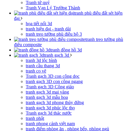
Tranh tứ quý
Tranh Vạn Lý Trường Thành
tranh phù điêu đất sét hiện
đại
họa tiết nổi 3d
tranh hiện đại - tranh dài
tranh treo tường phù điêu bộ 3
tranh treo tường phù
điêu composite
tranh đồng hồ 3d
tranh gạch 3d
tranh 3d lộc bình
tranh cầu thang 3d
tranh cọ vẽ
Tranh gạch 3D con công dọc
tranh gạch 3D con công ngang
Tranh gạch 3D Công giáo
tranh gạch 3d mai vàng
tranh gạch 3d mẫu hoa
tranh gạch 3d phong thủy đứng
tranh gạch 3d phúc lộc thọ
Tranh gạch 3d thác nước
tranh phật
tranh phong cảnh việt nam
tranh điểm phòng ăn , phòng bếp, phòng ngủ