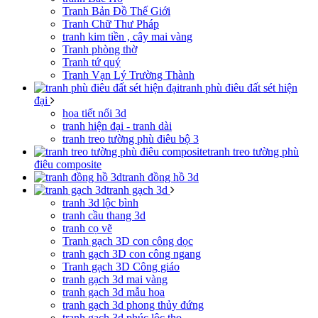
Tranh Bản Đồ Thế Giới
Tranh Chữ Thư Pháp
tranh kim tiền , cây mai vàng
Tranh phòng thờ
Tranh tứ quý
Tranh Vạn Lý Trường Thành
tranh phù điêu đất sét hiện
đại
họa tiết nổi 3d
tranh hiện đại - tranh dài
tranh treo tường phù điêu bộ 3
tranh treo tường phù
điêu composite
tranh đồng hồ 3d
tranh gạch 3d
tranh 3d lộc bình
tranh cầu thang 3d
tranh cọ vẽ
Tranh gạch 3D con công dọc
tranh gạch 3D con công ngang
Tranh gạch 3D Công giáo
tranh gạch 3d mai vàng
tranh gạch 3d mẫu hoa
tranh gạch 3d phong thủy đứng
tranh gạch 3d phúc lộc thọ