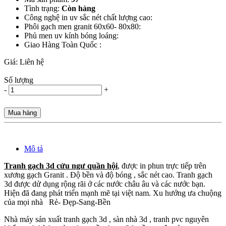
Tình trạng:
Còn hàng
Công nghệ in uv sắc nét chất lượng cao:
Phôi gạch men granit 60x60- 80x80:
Phủ men uv kính bóng loáng:
Giao Hàng Toàn Quốc :
Giá:
Liên hệ
Số lượng
-
+
Mua hàng
Mô tả
Tranh gạch 3d cửu ngư quần hội
, được in phun trực tiếp trên
xương gạch Granit . Độ bền và độ bóng , sắc nét cao. Tranh gạch
3d được dử dụng rộng rãi ở các nước châu âu và các nước bạn.
Hiện đã đang phát triển mạnh mẽ tại việt nam. Xu hướng ưa chuộng
của mọi nhà Rẻ- Đẹp-Sang-Bền
Nhà máy sản xuất tranh gạch 3d , sàn nhà 3d , tranh pvc nguyên