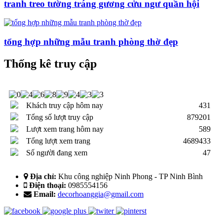
tranh treo tường tráng gương cửu ngư quần hội
tổng hợp những mẫu tranh phòng thờ đẹp
Thống kê truy cập
Khách truy cập hôm nay
431
Tổng số lượt truy cập
879201
Lượt xem trang hôm nay
589
Tổng lượt xem trang
4689433
Số người đang xem
47
Địa chỉ:
Khu công nghiệp Ninh Phong - TP Ninh Bình
Điện thoại:
0985554156
Email:
decorhoanggia@gmail.com