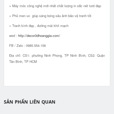
+ Máy móc công nghệ mới nhất chất lượng in sắc nét tươi đẹp
+ Phủ men uv giúp sáng bóng sâu ảnh bảo vệ tranh tốt
+ Tranh kính đẹp , đường mài khít mạch
wed :
http://decor3dhoanggia.com/
FB / Zalo : 0985.554.156
Địa chỉ: CS1: phường Ninh Phong, TP Ninh Bình, CS2: Quận
Tân Binh, TP HCM
SẢN PHẨN LIÊN QUAN