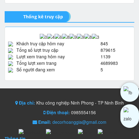
Thống kê truy cập
Khách truy cập hôm nay
845
Tổng số lượt truy cập
879615
Lượt xem trang hôm nay
1139
Tổng lượt xem trang
4689983
Số người đang xem
5
Địa chỉ:
Khu công nghiệp Ninh Phong - TP Ninh Bình
Điện thoại:
0985554156
Email:
decorhoanggia@gmail.com
Thông tin