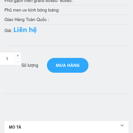
Phôi gạch men granit 60x60- 80x80:
Phủ men uv kính bóng loáng:
Giao Hàng Toàn Quốc :
Liên hệ
Giá:
+
-
Số lượng
MUA HÀNG
MÔ TẢ