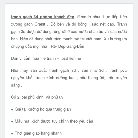
tranh gạch 3d phòng khách đẹp
, được in phun trực tiếp trên
xương gạch Granit . Độ bền và độ bóng , sắc nét cao. Tranh
gạch 3d được dử dụng rộng rãi ở các nước châu âu và các nước
bạn. Hiện đã đang phát triển mạnh mẽ tại việt nam. Xu hướng ưa
chuộng của mọi nhà Rẻ- Đẹp-Sang-Bền
Đơn vị cần mua file tranh – psd liên hệ
Nhà máy sản xuất tranh gạch 3d , sàn nhà 3d , tranh pvc
nguyên khổ, tranh kính cường lực , cầu thang 3d, trần xuyên
sáng .
Có 2 loại phủ kính và phủ uv
+ Giá tại xưởng ko qua trung gian
+ Mẫu mã ,kích thước tùy chỉnh theo yêu cầu
+ Thời gian giao hàng nhanh