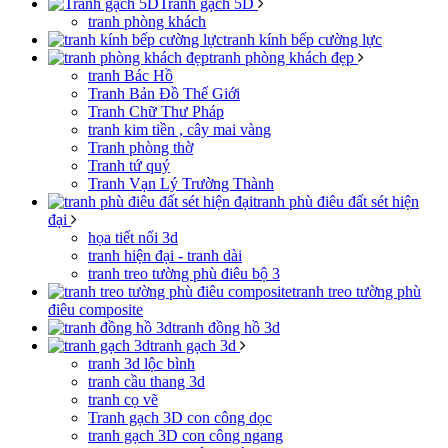
Tranh gạch 5D
tranh phòng khách
tranh kính bếp cường lực
tranh phòng khách đẹp
tranh Bác Hồ
Tranh Bản Đồ Thế Giới
Tranh Chữ Thư Pháp
tranh kim tiền , cây mai vàng
Tranh phòng thờ
Tranh tứ quý
Tranh Vạn Lý Trường Thành
tranh phù điêu đất sét hiện
đại
họa tiết nổi 3d
tranh hiện đại - tranh dài
tranh treo tường phù điêu bộ 3
tranh treo tường phù
điêu composite
tranh đồng hồ 3d
tranh gạch 3d
tranh 3d lộc bình
tranh cầu thang 3d
tranh cọ vẽ
Tranh gạch 3D con công dọc
tranh gạch 3D con công ngang