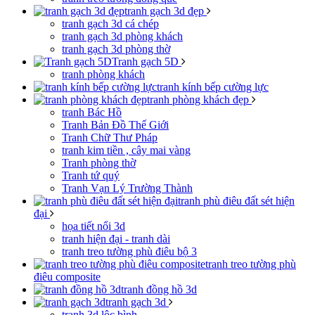
tranh gạch 3d đẹp
tranh gạch 3d cá chép
tranh gạch 3d phòng khách
tranh gạch 3d phòng thờ
Tranh gạch 5D
tranh phòng khách
tranh kính bếp cường lực
tranh phòng khách đẹp
tranh Bác Hồ
Tranh Bản Đồ Thế Giới
Tranh Chữ Thư Pháp
tranh kim tiền , cây mai vàng
Tranh phòng thờ
Tranh tứ quý
Tranh Vạn Lý Trường Thành
tranh phù điêu đất sét hiện
đại
họa tiết nổi 3d
tranh hiện đại - tranh dài
tranh treo tường phù điêu bộ 3
tranh treo tường phù
điêu composite
tranh đồng hồ 3d
tranh gạch 3d
tranh 3d lộc bình