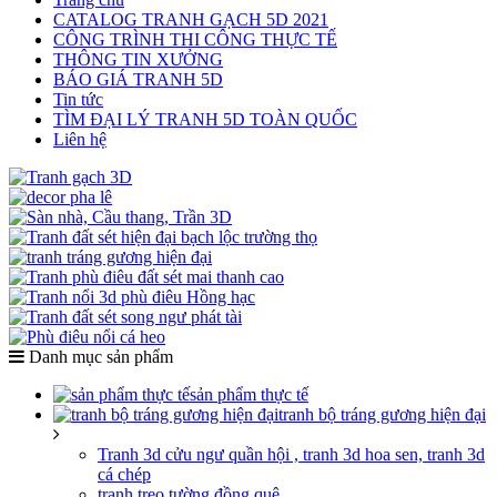
CATALOG TRANH GẠCH 5D 2021
CÔNG TRÌNH THI CÔNG THỰC TẾ
THÔNG TIN XƯỞNG
BÁO GIÁ TRANH 5D
Tin tức
TÌM ĐẠI LÝ TRANH 5D TOÀN QUỐC
Liên hệ
Danh mục sản phẩm
sản phẩm thực tế
tranh bộ tráng gương hiện đại
Tranh 3d cửu ngư quần hội , tranh 3d hoa sen, tranh 3d
cá chép
tranh treo tường đồng quê