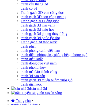
tranh cầu thang 3d
tranh cọ vẽ
Tranh gạch 3D con công dọc
tranh gạch 3D con công ngang
Tranh gạch 3D Công giáo
tranh gạch 3d mai vàng
tranh gạch 3d mẫu hoa
tranh gạch 3d phong thủy đứng
tranh gạch 3d phúc lộc thọ
Tranh gạch 3d thác nước
tranh phật
tranh phong cảnh việt nam
tranh điểm phòng ăn , phòng bếp, phòng ngủ
tranh điêu khắc
tranh đồng quê việt nam
tranh phong thủy
tranh mã đáo thành công
tranh 3d cao cấp
tranh gạch 3d thuận buồm xuôi gió
tranh giả ngọc
sàn nhà 3d
trần xuyên sáng
Trang chủ
tranh gạch 3d đẹp