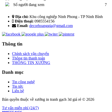
Số người đang xem
7
Địa chỉ:
Khu công nghiệp Ninh Phong - TP Ninh Bình
Điện thoại:
0985554156
Email:
decorhoanggia@gmail.com
Thông tin
Chính sách vận chuyển
Thông tin thanh toán
THÔNG TIN XƯỞNG
Danh mục
Tin công nghệ
Tin tức
Liên hệ
Bản quyền thuộc về xưởng in tranh gạch 3d giá rẻ © 2026
Tư vấn miễn phí (24/7)