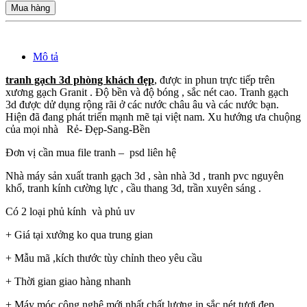
Mua hàng
Mô tả
tranh gạch 3d phòng khách đẹp
, được in phun trực tiếp trên
xương gạch Granit . Độ bền và độ bóng , sắc nét cao. Tranh gạch
3d được dử dụng rộng rãi ở các nước châu âu và các nước bạn.
Hiện đã đang phát triển mạnh mẽ tại việt nam. Xu hướng ưa chuộng
của mọi nhà Rẻ- Đẹp-Sang-Bền
Đơn vị cần mua file tranh – psd liên hệ
Nhà máy sản xuất tranh gạch 3d , sàn nhà 3d , tranh pvc nguyên
khổ, tranh kính cường lực , cầu thang 3d, trần xuyên sáng .
Có 2 loại phủ kính và phủ uv
+ Giá tại xưởng ko qua trung gian
+ Mẫu mã ,kích thước tùy chỉnh theo yêu cầu
+ Thời gian giao hàng nhanh
+ Máy móc công nghệ mới nhất chất lượng in sắc nét tươi đẹp