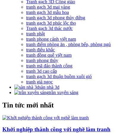
Tranh gạch 3D Công giáo
tranh gạch 3d mai vàng
tranh gạch 3d mẫu hoa
tranh gạch 3d phong thủy đứng
tranh gạch 3d phúc lộc thọ
Tranh gạch 3d thác nước
tranh phật
tranh phong cảnh việt nam
tranh điểm phòng ăn , phòng bếp, phòng ngủ
tranh điêu khắc
tranh đồng quê việt nam
tranh phong thủy
tranh mã đáo thành công
tranh 3d cao cấp
tranh gạch 3d thuận buồm xuôi gió
tranh giả ngọc
sàn nhà 3d
trần xuyên sáng
Tin tức mới nhất
Khởi nghiệp thành công với nghề làm tranh