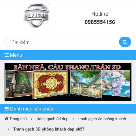
Hotline
0985554156
Menu
prev
ne
Danh mục sản phẩm
Trang chủ
tranh gạch 3d đẹp
tranh gạch 3d phòng khách
Tranh gạch 3D phòng khách đẹp pk57