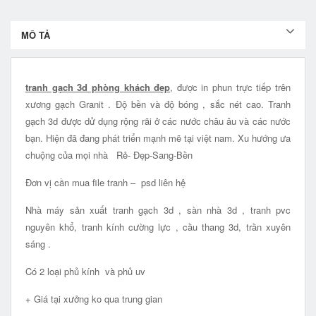
MÔ TẢ
tranh gạch 3d phòng khách đẹp
, được in phun trực tiếp trên
xương gạch Granit . Độ bền và độ bóng , sắc nét cao. Tranh
gạch 3d được dử dụng rộng rãi ở các nước châu âu và các nước
bạn. Hiện đã đang phát triển mạnh mẽ tại việt nam. Xu hướng ưa
chuộng của mọi nhà Rẻ- Đẹp-Sang-Bền
Đơn vị cần mua file tranh – psd liên hệ
Nhà máy sản xuất tranh gạch 3d , sàn nhà 3d , tranh pvc
nguyên khổ, tranh kính cường lực , cầu thang 3d, trần xuyên
sáng .
Có 2 loại phủ kính và phủ uv
+ Giá tại xưởng ko qua trung gian