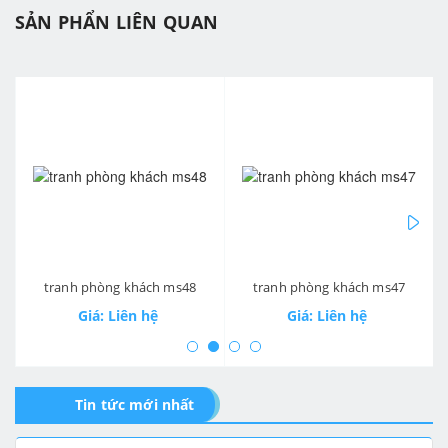
SẢN PHẨN LIÊN QUAN
prev
ne
tranh phòng khách ms48
tranh phòng khách ms47
Giá: Liên hệ
Giá: Liên hệ
Tin tức mới nhất