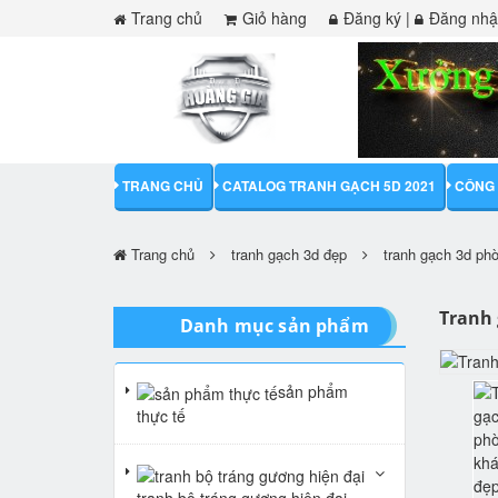
Trang chủ
Giỏ hàng
Đăng ký
|
Đăng nh
TRANG CHỦ
CATALOG TRANH GẠCH 5D 2021
CÔNG 
Trang chủ
tranh gạch 3d đẹp
tranh gạch 3d ph
Tranh
Danh mục sản phẩm
sản phẩm
thực tế
tranh bộ tráng gương hiện đại