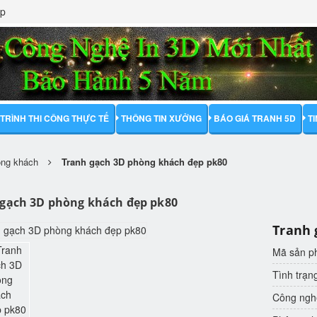
ập
TRÌNH THI CÔNG THỰC TẾ
THÔNG TIN XƯỞNG
BÁO GIÁ TRANH 5D
T
òng khách
Tranh gạch 3D phòng khách đẹp pk80
 gạch 3D phòng khách đẹp pk80
Tranh 
Mã sản 
Tình trạn
Công nghệ