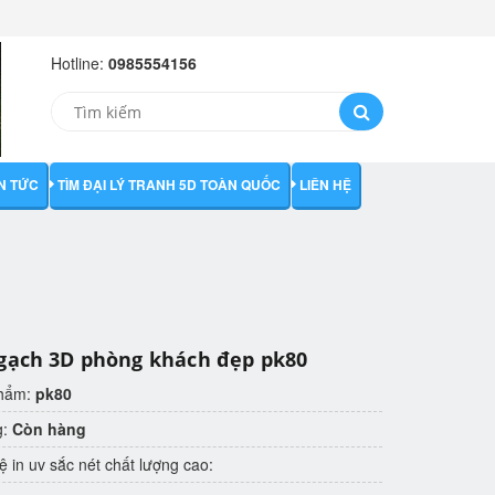
Hotline:
0985554156
IN TỨC
TÌM ĐẠI LÝ TRANH 5D TOÀN QUỐC
LIÊN HỆ
gạch 3D phòng khách đẹp pk80
phẩm:
pk80
g:
Còn hàng
 in uv sắc nét chất lượng cao: