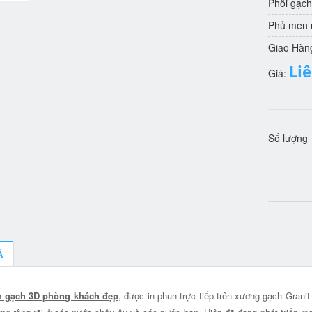
Phôi gạch
Phủ men u
Giao Hàn
Li
Giá:
Số lượng
Ả
h gạch 3D phòng khách đẹp
, được in phun trực tiếp trên xương gạch Grani