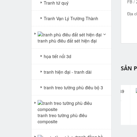
FB / 
Tranh tứ quý
Địa c
Tranh Vạn Lý Trường Thành
tranh phù điêu đất sét hiện đại
họa tiết nổi 3d
SẢN 
tranh hiện đại - tranh dài
tranh treo tường phù điêu bộ 3
tranh phòng khách ms50
tranh phòng khách ms49
tra
pr
Giá: Liên hệ
Giá: Liên hệ
tranh treo tường phù điêu
composite