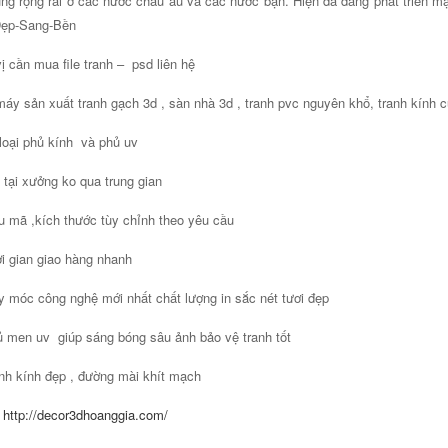
ng rộng rãi ở các nước châu âu và các nước bạn. Hiện đã đang phát triển
Đẹp-Sang-Bền
ị cần mua file tranh – psd liên hệ
áy sản xuất tranh gạch 3d , sàn nhà 3d , tranh pvc nguyên khổ, tranh kính c
loại phủ kính và phủ uv
 tại xưởng ko qua trung gian
 mã ,kích thước tùy chỉnh theo yêu cầu
i gian giao hàng nhanh
 móc công nghệ mới nhất chất lượng in sắc nét tươi đẹp
 men uv giúp sáng bóng sâu ảnh bảo vệ tranh tốt
nh kính đẹp , đường mài khít mạch
:
http://decor3dhoanggia.com/