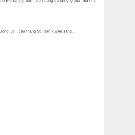
 mạnh mẽ tại việt nam. Xu hướng ưa chuộng của mọi nhà
ường lực , cầu thang 3d, trần xuyên sáng .