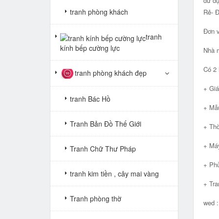
dử dụ
tranh phòng khách
Rẻ- 
Đơn v
tranh
kính bếp cường lực
Nhà m
Có 2 
tranh phòng khách đẹp
+ Giá
tranh Bác Hồ
+ Mẫu
Tranh Bản Đồ Thế Giới
+ Thờ
+ Máy
Tranh Chữ Thư Pháp
+ Phủ
tranh kim tiền , cây mai vàng
+ Tra
Tranh phòng thờ
wed 