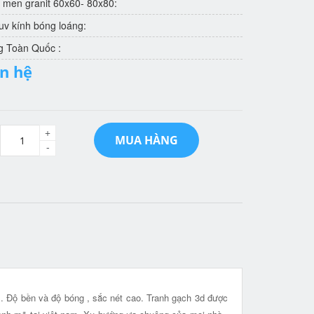
 men granit 60x60- 80x80:
v kính bóng loáng:
g Toàn Quốc :
ên hệ
+
MUA HÀNG
-
t . Độ bền và độ bóng , sắc nét cao. Tranh gạch 3d được