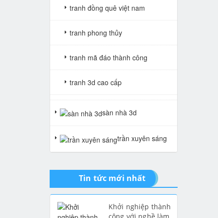
tranh đồng quê việt nam
tranh phong thủy
tranh mã đáo thành công
tranh 3d cao cấp
tranh gạch 3d thuận buồm xuôi
sàn nhà 3d
gió
trần xuyên sáng
tranh giả ngọc
Tin tức mới nhất
Khởi nghiệp thành
công với nghề làm