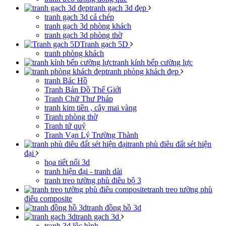
tranh gạch 3d đẹp
tranh gạch 3d cá chép
tranh gạch 3d phòng khách
tranh gạch 3d phòng thờ
Tranh gạch 5D
tranh phòng khách
tranh kính bếp cường lực
tranh phòng khách đẹp
tranh Bác Hồ
Tranh Bản Đồ Thế Giới
Tranh Chữ Thư Pháp
tranh kim tiền , cây mai vàng
Tranh phòng thờ
Tranh tứ quý
Tranh Vạn Lý Trường Thành
tranh phù điêu đất sét hiện
đại
họa tiết nổi 3d
tranh hiện đại - tranh dài
tranh treo tường phù điêu bộ 3
tranh treo tường phù
điêu composite
tranh đồng hồ 3d
tranh gạch 3d
tranh 3d lộc bình