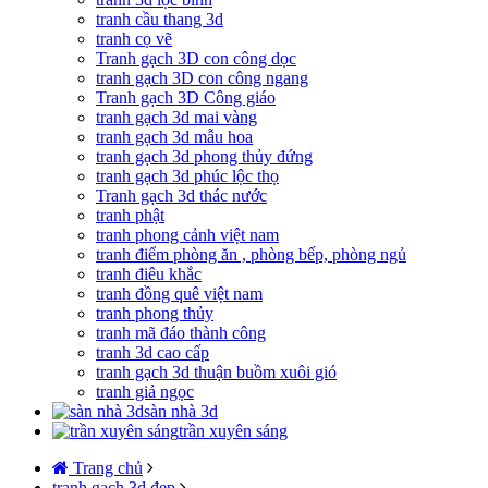
tranh cầu thang 3d
tranh cọ vẽ
Tranh gạch 3D con công dọc
tranh gạch 3D con công ngang
Tranh gạch 3D Công giáo
tranh gạch 3d mai vàng
tranh gạch 3d mẫu hoa
tranh gạch 3d phong thủy đứng
tranh gạch 3d phúc lộc thọ
Tranh gạch 3d thác nước
tranh phật
tranh phong cảnh việt nam
tranh điểm phòng ăn , phòng bếp, phòng ngủ
tranh điêu khắc
tranh đồng quê việt nam
tranh phong thủy
tranh mã đáo thành công
tranh 3d cao cấp
tranh gạch 3d thuận buồm xuôi gió
tranh giả ngọc
sàn nhà 3d
trần xuyên sáng
Trang chủ
tranh gạch 3d đẹp