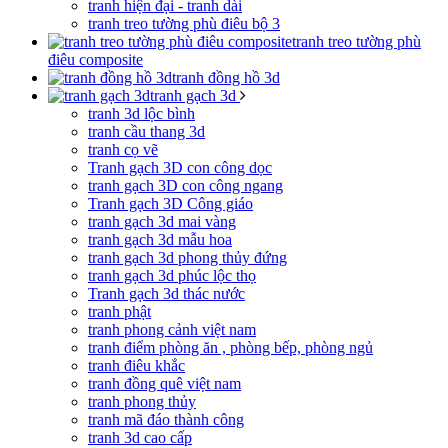
tranh hiện đại - tranh dài
tranh treo tường phù điêu bộ 3
tranh treo tường phù
điêu composite
tranh đồng hồ 3d
tranh gạch 3d
tranh 3d lộc bình
tranh cầu thang 3d
tranh cọ vẽ
Tranh gạch 3D con công dọc
tranh gạch 3D con công ngang
Tranh gạch 3D Công giáo
tranh gạch 3d mai vàng
tranh gạch 3d mẫu hoa
tranh gạch 3d phong thủy đứng
tranh gạch 3d phúc lộc thọ
Tranh gạch 3d thác nước
tranh phật
tranh phong cảnh việt nam
tranh điểm phòng ăn , phòng bếp, phòng ngủ
tranh điêu khắc
tranh đồng quê việt nam
tranh phong thủy
tranh mã đáo thành công
tranh 3d cao cấp