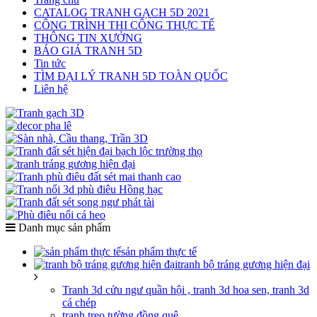
CATALOG TRANH GẠCH 5D 2021
CÔNG TRÌNH THI CÔNG THỰC TẾ
THÔNG TIN XƯỞNG
BÁO GIÁ TRANH 5D
Tin tức
TÌM ĐẠI LÝ TRANH 5D TOÀN QUỐC
Liên hệ
Danh mục sản phẩm
sản phẩm thực tế
tranh bộ tráng gương hiện đại
Tranh 3d cửu ngư quần hội , tranh 3d hoa sen, tranh 3d
cá chép
tranh treo tường đồng quê