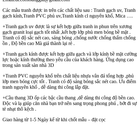
Các mẫu tranh được in trên các chất liệu sau : Tranh gạch uv, Tranh
gạch kính,Tranh PVC phủ uv,Tranh kính cl nguyên khổ, Mica ….
+Tranh gạch uv được là sự kết hợp giữa tranh in phun trên xương
gạch granit loại gạch tốt nhất ,kết hợp lớp phủ men bóng bề mặt .
Tranh có độ sắc nét cao, sáng bóng ,chống nước chống thấm chống
ồn , Độ bền cao Mà giá thành lại rẻ .
+Tranh gạch kính được kết hợp giữa gạch và lớp kính bề mặt cường
lực hoặc kính thường theo yêu cầu của khách hàng. Ứng dụng cao
trong sản xuất sàn nhà 3D
+Tranh PVC nguyên khổ trên chất liệu nhựa vân đá tổng hợp ,phủ
lớp men bóng cực tốt . Tranh có độ sáng bóng sắc nét cao. Ưu điểm
tranh nguyên khổ , dễ dàng thi công lắp đặt.
+Cầu thang 3D ốp các bậc cầu thang ,dễ dàng thi công độ bền cao.
Độc và lạ giúp căn nhà bạn trở nên sang trọng phong phú , bớt đi sự
tẻ nhạt thô kệch .
Giao hàng từ 1-5 Ngày kể từ khi chốt mẫu – đặt cọc