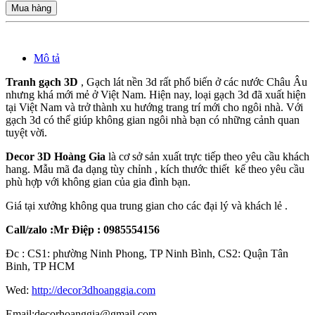
Mua hàng
Mô tả
Tranh gạch 3D
, Gạch lát nền 3d rất phổ biến ở các nước Châu Âu
nhưng khá mới mẻ ở Việt Nam. Hiện nay, loại gạch 3d đã xuất hiện
tại Việt Nam và trở thành xu hướng trang trí mới cho ngôi nhà. Với
gạch 3d có thể giúp không gian ngôi nhà bạn có những cảnh quan
tuyệt vời.
Decor 3D Hoàng Gia
là cơ sở sản xuất trực tiếp theo yêu cầu khách
hang. Mẫu mã đa dạng tùy chỉnh , kích thước thiết kế theo yêu cầu
phù hợp với không gian của gia đình bạn.
Giá tại xưởng không qua trung gian cho các đại lý và khách lẻ .
Call/zalo :Mr Điệp : 0985554156
Đc : CS1: phường Ninh Phong, TP Ninh Bình, CS2: Quận Tân
Binh, TP HCM
Wed:
http://decor3dhoanggia.com
Email:decorhoanggia@gmail.com