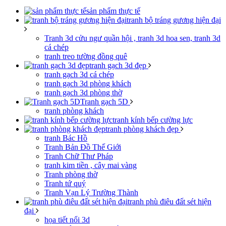
sản phẩm thực tế
tranh bộ tráng gương hiện đại
Tranh 3d cửu ngư quần hội , tranh 3d hoa sen, tranh 3d
cá chép
tranh treo tường đồng quê
tranh gạch 3d đẹp
tranh gạch 3d cá chép
tranh gạch 3d phòng khách
tranh gạch 3d phòng thờ
Tranh gạch 5D
tranh phòng khách
tranh kính bếp cường lực
tranh phòng khách đẹp
tranh Bác Hồ
Tranh Bản Đồ Thế Giới
Tranh Chữ Thư Pháp
tranh kim tiền , cây mai vàng
Tranh phòng thờ
Tranh tứ quý
Tranh Vạn Lý Trường Thành
tranh phù điêu đất sét hiện
đại
họa tiết nổi 3d