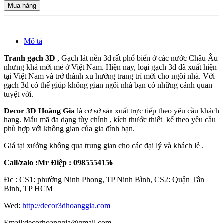
Mua hàng
Mô tả
Tranh gạch 3D
, Gạch lát nền 3d rất phổ biến ở các nước Châu Âu
nhưng khá mới mẻ ở Việt Nam. Hiện nay, loại gạch 3d đã xuất hiện
tại Việt Nam và trở thành xu hướng trang trí mới cho ngôi nhà. Với
gạch 3d có thể giúp không gian ngôi nhà bạn có những cảnh quan
tuyệt vời.
Decor 3D Hoàng Gia
là cơ sở sản xuất trực tiếp theo yêu cầu khách
hang. Mẫu mã đa dạng tùy chỉnh , kích thước thiết kế theo yêu cầu
phù hợp với không gian của gia đình bạn.
Giá tại xưởng không qua trung gian cho các đại lý và khách lẻ .
Call/zalo :Mr Điệp : 0985554156
Đc : CS1: phường Ninh Phong, TP Ninh Bình, CS2: Quận Tân
Binh, TP HCM
Wed:
http://decor3dhoanggia.com
Email:decorhoanggia@gmail.com