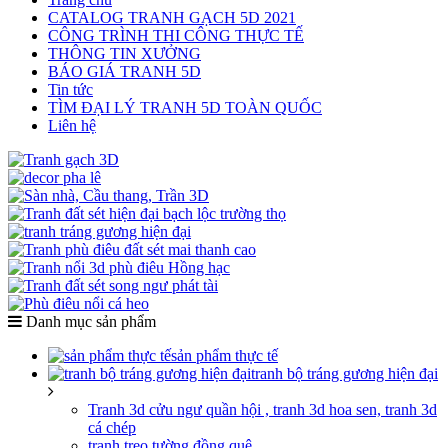
CATALOG TRANH GẠCH 5D 2021
CÔNG TRÌNH THI CÔNG THỰC TẾ
THÔNG TIN XƯỞNG
BÁO GIÁ TRANH 5D
Tin tức
TÌM ĐẠI LÝ TRANH 5D TOÀN QUỐC
Liên hệ
Danh mục sản phẩm
sản phẩm thực tế
tranh bộ tráng gương hiện đại
Tranh 3d cửu ngư quần hội , tranh 3d hoa sen, tranh 3d
cá chép
tranh treo tường đồng quê