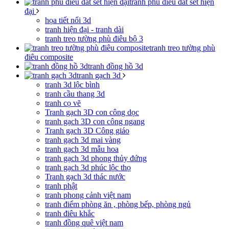
tranh phù điêu đất sét hiện
đại
họa tiết nổi 3d
tranh hiện đại - tranh dài
tranh treo tường phù điêu bộ 3
tranh treo tường phù
điêu composite
tranh đồng hồ 3d
tranh gạch 3d
tranh 3d lộc bình
tranh cầu thang 3d
tranh cọ vẽ
Tranh gạch 3D con công dọc
tranh gạch 3D con công ngang
Tranh gạch 3D Công giáo
tranh gạch 3d mai vàng
tranh gạch 3d mẫu hoa
tranh gạch 3d phong thủy đứng
tranh gạch 3d phúc lộc thọ
Tranh gạch 3d thác nước
tranh phật
tranh phong cảnh việt nam
tranh điểm phòng ăn , phòng bếp, phòng ngủ
tranh điêu khắc
tranh đồng quê việt nam