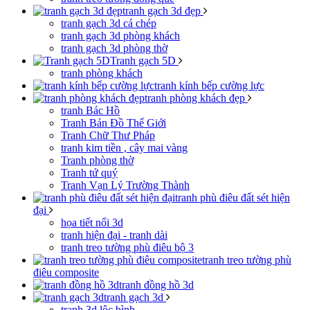
tranh gạch 3d đẹp
tranh gạch 3d cá chép
tranh gạch 3d phòng khách
tranh gạch 3d phòng thờ
Tranh gạch 5D
tranh phòng khách
tranh kính bếp cường lực
tranh phòng khách đẹp
tranh Bác Hồ
Tranh Bản Đồ Thế Giới
Tranh Chữ Thư Pháp
tranh kim tiền , cây mai vàng
Tranh phòng thờ
Tranh tứ quý
Tranh Vạn Lý Trường Thành
tranh phù điêu đất sét hiện
đại
họa tiết nổi 3d
tranh hiện đại - tranh dài
tranh treo tường phù điêu bộ 3
tranh treo tường phù
điêu composite
tranh đồng hồ 3d
tranh gạch 3d
tranh 3d lộc bình