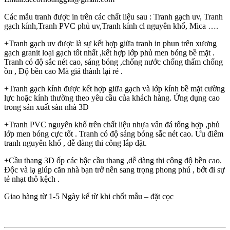
Các mẫu tranh được in trên các chất liệu sau : Tranh gạch uv, Tranh
gạch kính,Tranh PVC phủ uv,Tranh kính cl nguyên khổ, Mica ….
+Tranh gạch uv được là sự kết hợp giữa tranh in phun trên xương
gạch granit loại gạch tốt nhất ,kết hợp lớp phủ men bóng bề mặt .
Tranh có độ sắc nét cao, sáng bóng ,chống nước chống thấm chống
ồn , Độ bền cao Mà giá thành lại rẻ .
+Tranh gạch kính được kết hợp giữa gạch và lớp kính bề mặt cường
lực hoặc kính thường theo yêu cầu của khách hàng. Ứng dụng cao
trong sản xuất sàn nhà 3D
+Tranh PVC nguyên khổ trên chất liệu nhựa vân đá tổng hợp ,phủ
lớp men bóng cực tốt . Tranh có độ sáng bóng sắc nét cao. Ưu điểm
tranh nguyên khổ , dễ dàng thi công lắp đặt.
+Cầu thang 3D ốp các bậc cầu thang ,dễ dàng thi công độ bền cao.
Độc và lạ giúp căn nhà bạn trở nên sang trọng phong phú , bớt đi sự
tẻ nhạt thô kệch .
Giao hàng từ 1-5 Ngày kể từ khi chốt mẫu – đặt cọc