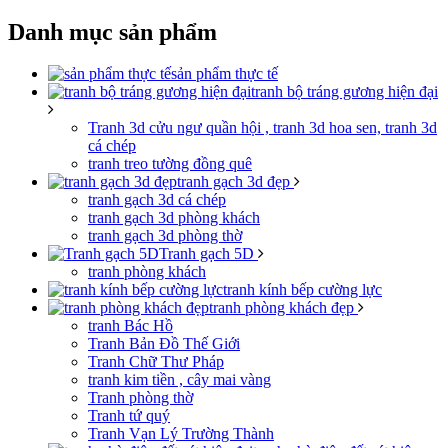
Danh mục sản phẩm
sản phẩm thực tế
tranh bộ tráng gương hiện đại
Tranh 3d cửu ngư quần hội , tranh 3d hoa sen, tranh 3d
cá chép
tranh treo tường đồng quê
tranh gạch 3d đẹp
tranh gạch 3d cá chép
tranh gạch 3d phòng khách
tranh gạch 3d phòng thờ
Tranh gạch 5D
tranh phòng khách
tranh kính bếp cường lực
tranh phòng khách đẹp
tranh Bác Hồ
Tranh Bản Đồ Thế Giới
Tranh Chữ Thư Pháp
tranh kim tiền , cây mai vàng
Tranh phòng thờ
Tranh tứ quý
Tranh Vạn Lý Trường Thành