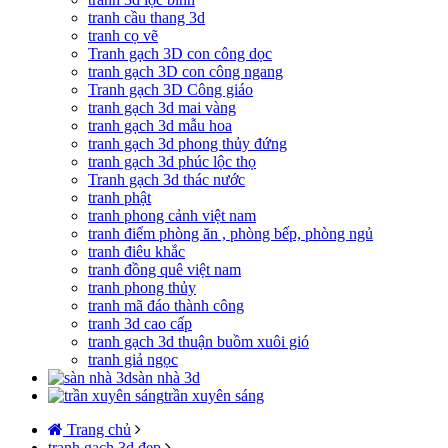
tranh cầu thang 3d
tranh cọ vẽ
Tranh gạch 3D con công dọc
tranh gạch 3D con công ngang
Tranh gạch 3D Công giáo
tranh gạch 3d mai vàng
tranh gạch 3d mẫu hoa
tranh gạch 3d phong thủy đứng
tranh gạch 3d phúc lộc thọ
Tranh gạch 3d thác nước
tranh phật
tranh phong cảnh việt nam
tranh điểm phòng ăn , phòng bếp, phòng ngủ
tranh điêu khắc
tranh đồng quê việt nam
tranh phong thủy
tranh mã đáo thành công
tranh 3d cao cấp
tranh gạch 3d thuận buồm xuôi gió
tranh giả ngọc
sàn nhà 3d
trần xuyên sáng
Trang chủ
tranh gạch 3d đẹp