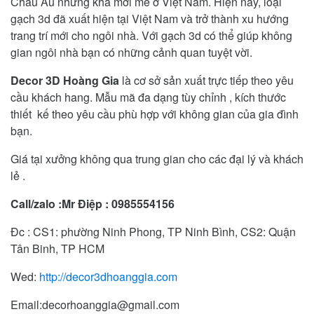
Châu Âu nhưng khá mới mẻ ở Việt Nam. Hiện nay, loại
gạch 3d đã xuất hiện tại Việt Nam và trở thành xu hướng
trang trí mới cho ngôi nhà. Với gạch 3d có thể giúp không
gian ngôi nhà bạn có những cảnh quan tuyệt vời.
Decor 3D Hoàng Gia
là cơ sở sản xuất trực tiếp theo yêu
cầu khách hang. Mẫu mã đa dạng tùy chỉnh , kích thước
thiết kế theo yêu cầu phù hợp với không gian của gia đình
bạn.
Giá tại xưởng không qua trung gian cho các đại lý và khách
lẻ .
Call/zalo :Mr Điệp : 0985554156
Đc : CS1: phường Ninh Phong, TP Ninh Bình, CS2: Quận
Tân Binh, TP HCM
Wed:
http://decor3dhoanggia.com
Email:decorhoanggia@gmail.com