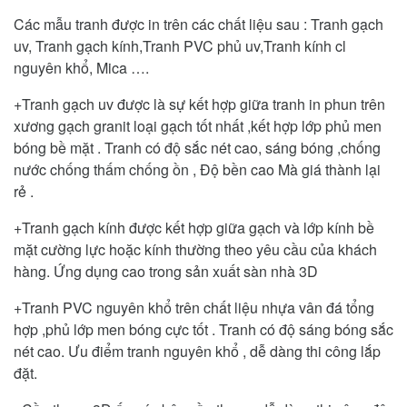
Các mẫu tranh được in trên các chất liệu sau : Tranh gạch
uv, Tranh gạch kính,Tranh PVC phủ uv,Tranh kính cl
nguyên khổ, Mica ….
+Tranh gạch uv được là sự kết hợp giữa tranh in phun trên
xương gạch granit loại gạch tốt nhất ,kết hợp lớp phủ men
bóng bề mặt . Tranh có độ sắc nét cao, sáng bóng ,chống
nước chống thấm chống ồn , Độ bền cao Mà giá thành lại
rẻ .
+Tranh gạch kính được kết hợp giữa gạch và lớp kính bề
mặt cường lực hoặc kính thường theo yêu cầu của khách
hàng. Ứng dụng cao trong sản xuất sàn nhà 3D
+Tranh PVC nguyên khổ trên chất liệu nhựa vân đá tổng
hợp ,phủ lớp men bóng cực tốt . Tranh có độ sáng bóng sắc
nét cao. Ưu điểm tranh nguyên khổ , dễ dàng thi công lắp
đặt.