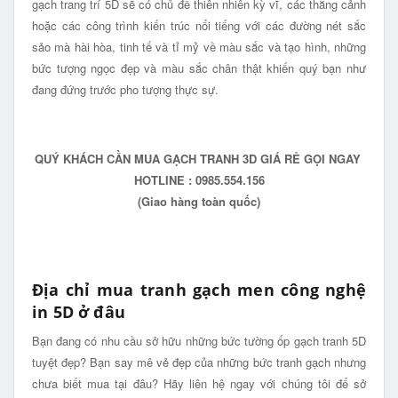
gạch trang trí 5D sẽ có chủ đề thiên nhiên kỳ vĩ, các thắng cảnh
hoặc các công trình kiến trúc nổi tiếng với các đường nét sắc
sảo mà hài hòa, tinh tế và tỉ mỷ về màu sắc và tạo hình, những
bức tượng ngọc đẹp và màu sắc chân thật khiến quý bạn như
đang đứng trước pho tượng thực sự.
QUÝ KHÁCH CẦN MUA GẠCH TRANH 3D GIÁ RẺ GỌI NGAY
HOTLINE : 0985.554.156
(Giao hàng toàn quốc)
Địa chỉ mua tranh gạch men công nghệ
in 5D ở đâu
Bạn đang có nhu cầu sở hữu những bức tường ốp gạch tranh 5D
tuyệt đẹp? Bạn say mê vẻ đẹp của những bức tranh gạch nhưng
chưa biết mua tại đâu? Hãy liên hệ ngay với chúng tôi để sở