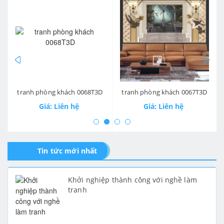
prev
ne
tranh phòng khách 0068T3D
tranh phòng khách 0067T3D
Giá: Liên hệ
Giá: Liên hệ
Tin tức mới nhất
Khởi nghiệp thành công với nghề làm
tranh