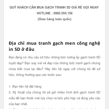
QUÝ KHÁCH CẦN MUA GẠCH TRANH 3D GIÁ RẺ GỌI NGAY
HOTLINE : 0985.554.156
(Giao hàng toàn quốc)
Địa chỉ mua tranh gạch men công nghệ
in 5D ở đâu
Bạn đang có nhu cầu sở hữu những bức tường ốp gạch tranh 5D
tuyệt đẹp? Bạn say mê vẻ đẹp của những bức tranh gạch nhưng
chưa biết mua tại đâu? Hãy liên hệ ngay với chúng tôi để sở
hữu, thông thường qua các bước sau:
1. Bạn liên hệ đặt hàng
2. Kỹ thuật của chúng tôi sẽ gửi nhiều hình ảnh gạch tranh 5D
mẫu để bạn thoải mái lựa chọn ra bức phù hợp và đúng yêu cầu
của bạn nhất.