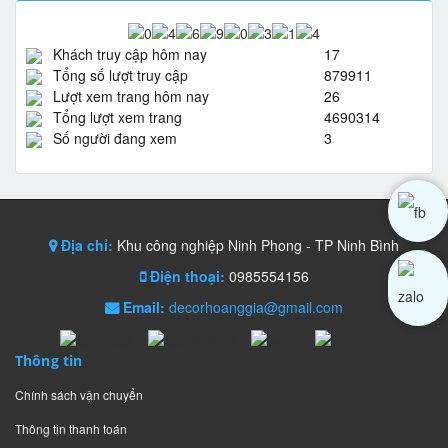
Khách truy cập hôm nay
17
Tổng số lượt truy cập
879911
Lượt xem trang hôm nay
26
Tổng lượt xem trang
4690314
Số người đang xem
3
Địa chỉ:
Khu công nghiệp Ninh Phong - TP Ninh Bình
Điện thoại:
0985554156
Email:
decorhoanggia@gmail.com
Thông tin
Chính sách vận chuyển
Thông tin thanh toán