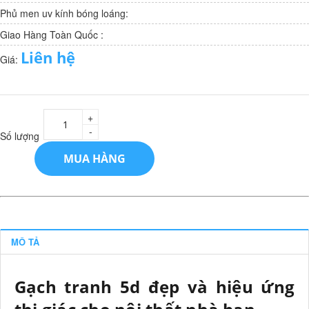
Phủ men uv kính bóng loáng:
Giao Hàng Toàn Quốc :
Liên hệ
Giá:
+
-
Số lượng
MUA HÀNG
MÔ TẢ
Gạch tranh 5d đẹp và hiệu ứng