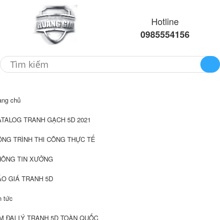
Hotline
0985554156
Menu
ang chủ
ATALOG TRANH GẠCH 5D 2021
ÔNG TRÌNH THI CÔNG THỰC TẾ
HÔNG TIN XƯỞNG
ÁO GIÁ TRANH 5D
n tức
M ĐẠI LÝ TRANH 5D TOÀN QUỐC