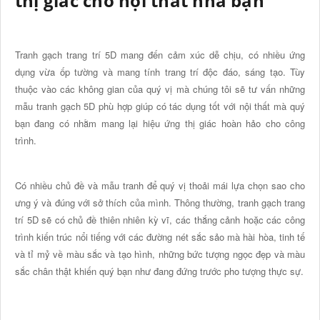
thị giác cho nội thất nhà bạn
Tranh gạch trang trí 5D mang đến cảm xúc dễ chịu, có nhiều ứng
dụng vừa ốp tường và mang tính trang trí độc đáo, sáng tạo. Tùy
thuộc vào các không gian của quý vị mà chúng tôi sẽ tư vấn những
mẫu tranh gạch 5D phù hợp giúp có tác dụng tốt với nội thất mà quý
bạn đang có nhằm mang lại hiệu ứng thị giác hoàn hảo cho công
trình.
Có nhiều chủ đề và mẫu tranh để quý vị thoải mái lựa chọn sao cho
ưng ý và đúng với sở thích của mình. Thông thường, tranh gạch trang
trí 5D sẽ có chủ đề thiên nhiên kỳ vĩ, các thắng cảnh hoặc các công
trình kiến trúc nổi tiếng với các đường nét sắc sảo mà hài hòa, tinh tế
và tỉ mỷ về màu sắc và tạo hình, những bức tượng ngọc đẹp và màu
sắc chân thật khiến quý bạn như đang đứng trước pho tượng thực sự.