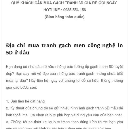
QUÝ KHÁCH CẦN MUA GẠCH TRANH 3D GIÁ RẺ GỌI NGAY
HOTLINE : 0985.554.156
(Giao hàng toàn quốc)
Địa chỉ mua tranh gạch men công nghệ in
5D ở đâu
Bạn đang có nhu cầu sở hữu những bức tường ốp gạch tranh 5D tuyệt
đẹp? Bạn say mê vẻ đẹp của những bức tranh gạch nhưng chưa biết
mua tại đâu? Hãy liên hệ ngay với chúng tôi để sở hữu, thông thường
qua các bước sau:
1. Bạn liên hệ đặt hàng
2. Kỹ thuật của chúng tôi sẽ gửi nhiều hình ảnh gạch tranh 5D mẫu để
bạn thoải mái lựa chọn ra bức phù hợp và đúng yêu cầu của bạn nhất.
3. Chúng tôi sẽ thiết kế lại bức tranh theo đúng kích thước bạn yêu
cầu và phù hợp với kích thước bức tường cần ốp gạch của bạn.