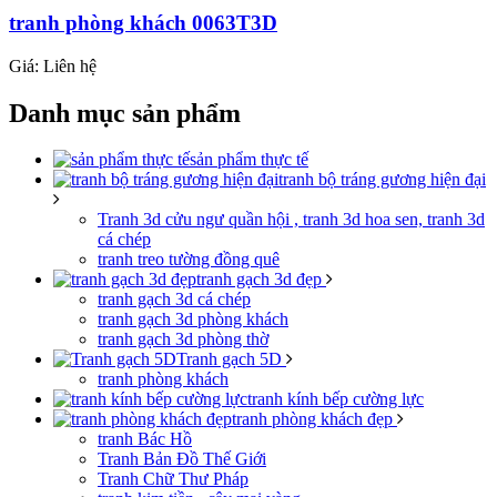
tranh phòng khách 0063T3D
Giá: Liên hệ
Danh mục sản phẩm
sản phẩm thực tế
tranh bộ tráng gương hiện đại
Tranh 3d cửu ngư quần hội , tranh 3d hoa sen, tranh 3d
cá chép
tranh treo tường đồng quê
tranh gạch 3d đẹp
tranh gạch 3d cá chép
tranh gạch 3d phòng khách
tranh gạch 3d phòng thờ
Tranh gạch 5D
tranh phòng khách
tranh kính bếp cường lực
tranh phòng khách đẹp
tranh Bác Hồ
Tranh Bản Đồ Thế Giới
Tranh Chữ Thư Pháp