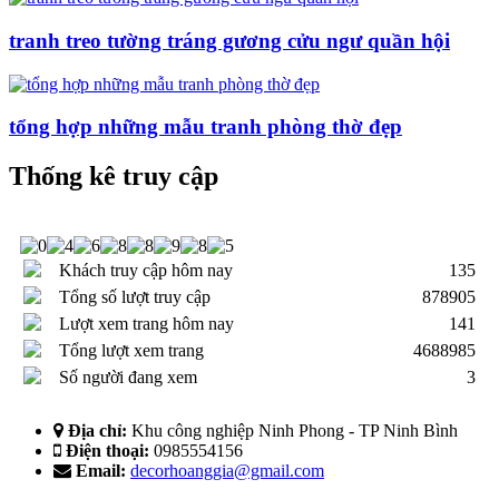
tranh treo tường tráng gương cửu ngư quần hội
tổng hợp những mẫu tranh phòng thờ đẹp
Thống kê truy cập
Khách truy cập hôm nay
135
Tổng số lượt truy cập
878905
Lượt xem trang hôm nay
141
Tổng lượt xem trang
4688985
Số người đang xem
3
Địa chỉ:
Khu công nghiệp Ninh Phong - TP Ninh Bình
Điện thoại:
0985554156
Email:
decorhoanggia@gmail.com