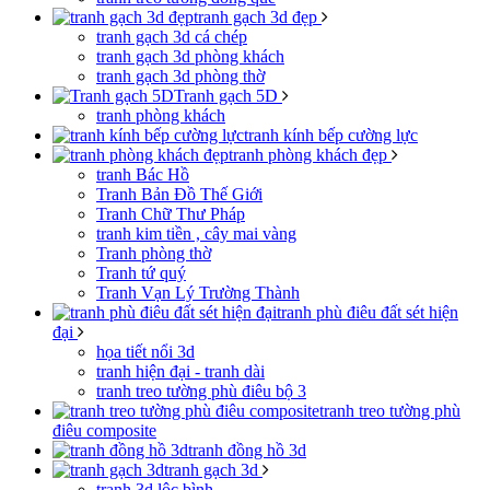
tranh gạch 3d đẹp
tranh gạch 3d cá chép
tranh gạch 3d phòng khách
tranh gạch 3d phòng thờ
Tranh gạch 5D
tranh phòng khách
tranh kính bếp cường lực
tranh phòng khách đẹp
tranh Bác Hồ
Tranh Bản Đồ Thế Giới
Tranh Chữ Thư Pháp
tranh kim tiền , cây mai vàng
Tranh phòng thờ
Tranh tứ quý
Tranh Vạn Lý Trường Thành
tranh phù điêu đất sét hiện
đại
họa tiết nổi 3d
tranh hiện đại - tranh dài
tranh treo tường phù điêu bộ 3
tranh treo tường phù
điêu composite
tranh đồng hồ 3d
tranh gạch 3d
tranh 3d lộc bình