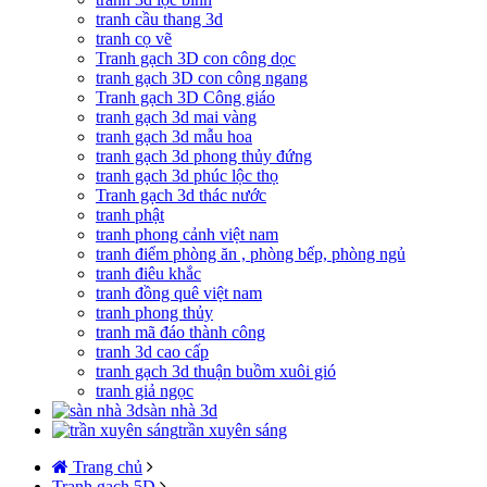
tranh cầu thang 3d
tranh cọ vẽ
Tranh gạch 3D con công dọc
tranh gạch 3D con công ngang
Tranh gạch 3D Công giáo
tranh gạch 3d mai vàng
tranh gạch 3d mẫu hoa
tranh gạch 3d phong thủy đứng
tranh gạch 3d phúc lộc thọ
Tranh gạch 3d thác nước
tranh phật
tranh phong cảnh việt nam
tranh điểm phòng ăn , phòng bếp, phòng ngủ
tranh điêu khắc
tranh đồng quê việt nam
tranh phong thủy
tranh mã đáo thành công
tranh 3d cao cấp
tranh gạch 3d thuận buồm xuôi gió
tranh giả ngọc
sàn nhà 3d
trần xuyên sáng
Trang chủ
Tranh gạch 5D