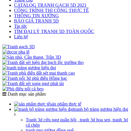
CATALOG TRANH GẠCH 5D 2021
CÔNG TRÌNH THI CÔNG THỰC TẾ
THÔNG TIN XƯỞNG
BÁO GIÁ TRANH 5D
Tin tức
TÌM ĐẠI LÝ TRANH 5D TOÀN QUỐC
Liên hệ
Danh mục sản phẩm
sản phẩm thực tế
tranh bộ tráng gương hiện đại
Tranh 3d cửu ngư quần hội , tranh 3d hoa sen, tranh 3d
cá chép
tranh treo tường đồng quê