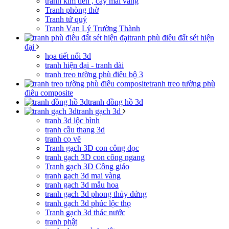
tranh kim tiền , cây mai vàng
Tranh phòng thờ
Tranh tứ quý
Tranh Vạn Lý Trường Thành
tranh phù điêu đất sét hiện
đại
họa tiết nổi 3d
tranh hiện đại - tranh dài
tranh treo tường phù điêu bộ 3
tranh treo tường phù
điêu composite
tranh đồng hồ 3d
tranh gạch 3d
tranh 3d lộc bình
tranh cầu thang 3d
tranh cọ vẽ
Tranh gạch 3D con công dọc
tranh gạch 3D con công ngang
Tranh gạch 3D Công giáo
tranh gạch 3d mai vàng
tranh gạch 3d mẫu hoa
tranh gạch 3d phong thủy đứng
tranh gạch 3d phúc lộc thọ
Tranh gạch 3d thác nước
tranh phật