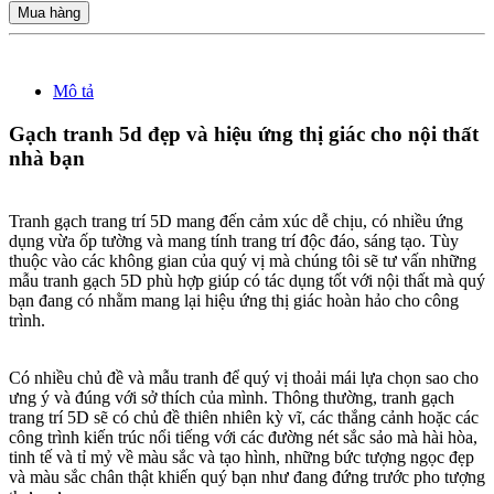
Mua hàng
Mô tả
Gạch tranh 5d đẹp và hiệu ứng thị giác cho nội thất
nhà bạn
Tranh gạch trang trí 5D mang đến cảm xúc dễ chịu, có nhiều ứng
dụng vừa ốp tường và mang tính trang trí độc đáo, sáng tạo. Tùy
thuộc vào các không gian của quý vị mà chúng tôi sẽ tư vấn những
mẫu tranh gạch 5D phù hợp giúp có tác dụng tốt với nội thất mà quý
bạn đang có nhằm mang lại hiệu ứng thị giác hoàn hảo cho công
trình.
Có nhiều chủ đề và mẫu tranh để quý vị thoải mái lựa chọn sao cho
ưng ý và đúng với sở thích của mình. Thông thường, tranh gạch
trang trí 5D sẽ có chủ đề thiên nhiên kỳ vĩ, các thắng cảnh hoặc các
công trình kiến trúc nổi tiếng với các đường nét sắc sảo mà hài hòa,
tinh tế và tỉ mỷ về màu sắc và tạo hình, những bức tượng ngọc đẹp
và màu sắc chân thật khiến quý bạn như đang đứng trước pho tượng