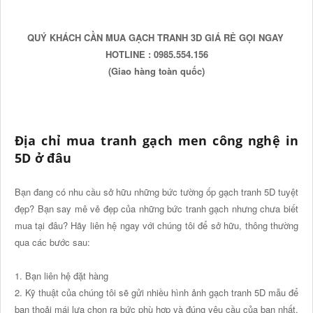
QUÝ KHÁCH CẦN MUA GẠCH TRANH 3D GIÁ RẺ GỌI NGAY
HOTLINE : 0985.554.156
(Giao hàng toàn quốc)
Địa chỉ mua tranh gạch men công nghệ in
5D ở đâu
Bạn đang có nhu cầu sở hữu những bức tường ốp gạch tranh 5D tuyệt
đẹp? Bạn say mê vẻ đẹp của những bức tranh gạch nhưng chưa biết
mua tại đâu? Hãy liên hệ ngay với chúng tôi để sở hữu, thông thường
qua các bước sau:
1. Bạn liên hệ đặt hàng
2. Kỹ thuật của chúng tôi sẽ gửi nhiều hình ảnh gạch tranh 5D mẫu để
bạn thoải mái lựa chọn ra bức phù hợp và đúng yêu cầu của bạn nhất.