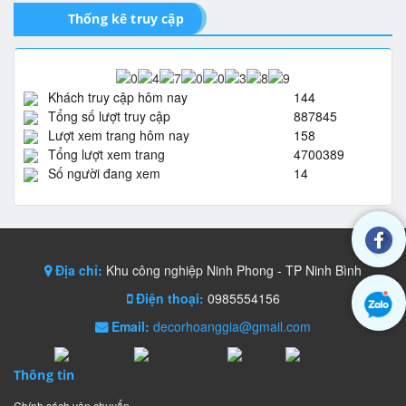
Thống kê truy cập
Khách truy cập hôm nay
144
Tổng số lượt truy cập
887845
Lượt xem trang hôm nay
158
Tổng lượt xem trang
4700389
Số người đang xem
14
Địa chỉ:
Khu công nghiệp Ninh Phong - TP Ninh Bình
Điện thoại:
0985554156
Email:
decorhoanggia@gmail.com
Thông tin
Chính sách vận chuyển