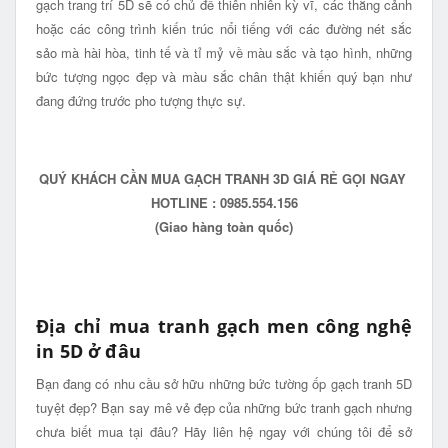
gạch trang trí 5D sẽ có chủ đề thiên nhiên kỳ vĩ, các thắng cảnh
hoặc các công trình kiến trúc nổi tiếng với các đường nét sắc
sảo mà hài hòa, tinh tế và tỉ mỷ về màu sắc và tạo hình, những
bức tượng ngọc đẹp và màu sắc chân thật khiến quý bạn như
đang đứng trước pho tượng thực sự.
QUÝ KHÁCH CẦN MUA GẠCH TRANH 3D GIÁ RẺ GỌI NGAY
HOTLINE : 0985.554.156
(Giao hàng toàn quốc)
Địa chỉ mua tranh gạch men công nghệ
in 5D ở đâu
Bạn đang có nhu cầu sở hữu những bức tường ốp gạch tranh 5D
tuyệt đẹp? Bạn say mê vẻ đẹp của những bức tranh gạch nhưng
chưa biết mua tại đâu? Hãy liên hệ ngay với chúng tôi để sở