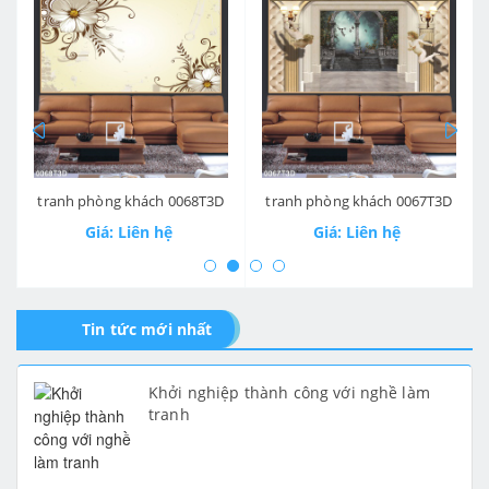
prev
ne
tranh phòng khách 0068T3D
tranh phòng khách 0067T3D
Giá: Liên hệ
Giá: Liên hệ
Tin tức mới nhất
Khởi nghiệp thành công với nghề làm
tranh