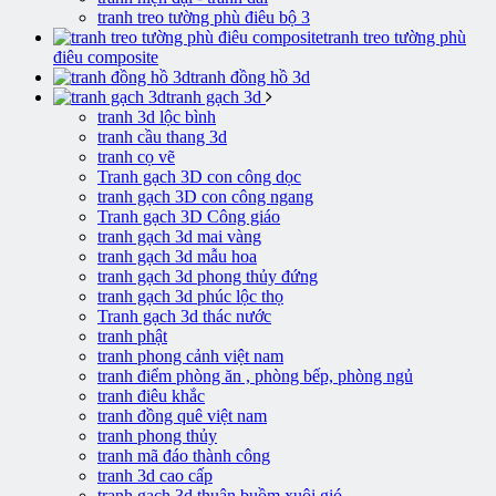
tranh treo tường phù điêu bộ 3
tranh treo tường phù
điêu composite
tranh đồng hồ 3d
tranh gạch 3d
tranh 3d lộc bình
tranh cầu thang 3d
tranh cọ vẽ
Tranh gạch 3D con công dọc
tranh gạch 3D con công ngang
Tranh gạch 3D Công giáo
tranh gạch 3d mai vàng
tranh gạch 3d mẫu hoa
tranh gạch 3d phong thủy đứng
tranh gạch 3d phúc lộc thọ
Tranh gạch 3d thác nước
tranh phật
tranh phong cảnh việt nam
tranh điểm phòng ăn , phòng bếp, phòng ngủ
tranh điêu khắc
tranh đồng quê việt nam
tranh phong thủy
tranh mã đáo thành công
tranh 3d cao cấp
tranh gạch 3d thuận buồm xuôi gió