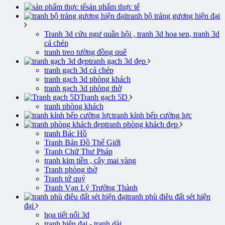
sản phẩm thực tế
tranh bộ tráng gương hiện đại
Tranh 3d cửu ngư quần hội , tranh 3d hoa sen, tranh 3d
cá chép
tranh treo tường đồng quê
tranh gạch 3d đẹp
tranh gạch 3d cá chép
tranh gạch 3d phòng khách
tranh gạch 3d phòng thờ
Tranh gạch 5D
tranh phòng khách
tranh kính bếp cường lực
tranh phòng khách đẹp
tranh Bác Hồ
Tranh Bản Đồ Thế Giới
Tranh Chữ Thư Pháp
tranh kim tiền , cây mai vàng
Tranh phòng thờ
Tranh tứ quý
Tranh Vạn Lý Trường Thành
tranh phù điêu đất sét hiện
đại
họa tiết nổi 3d
tranh hiện đại - tranh dài