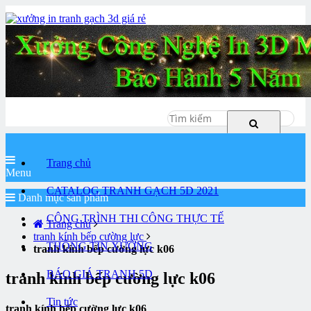
Hotline
0985554156
Trang chủ
Menu
CATALOG TRANH GẠCH 5D 2021
Danh mục sản phẩm
CÔNG TRÌNH THI CÔNG THỰC TẾ
Trang chủ
tranh kính bếp cường lực
THÔNG TIN XƯỞNG
tranh kính bếp cường lực k06
BÁO GIÁ TRANH 5D
tranh kính bếp cường lực k06
Tin tức
tranh kính bếp cường lực k06