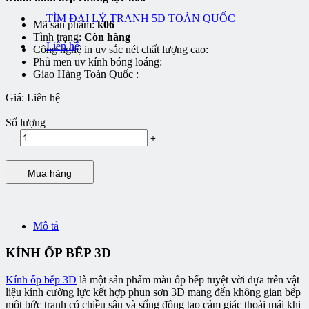
TÌM ĐẠI LÝ TRANH 5D TOÀN QUỐC
Mã sản phẩm:
k06
Tình trạng:
Còn hàng
Liên hệ
Công nghệ in uv sắc nét chất lượng cao:
Phủ men uv kính bóng loáng:
Giao Hàng Toàn Quốc :
Giá:
Liên hệ
Số lượng
-
+
Mua hàng
Mô tả
KÍNH ỐP BẾP 3D
Kính ốp bếp 3D
là một sản phẩm màu ốp bếp tuyệt vời dựa trên vật
liệu kính cường lực kết hợp phun sơn 3D mang đến không gian bếp
một bức tranh có chiều sâu và sống động tạo cảm giác thoải mái khi