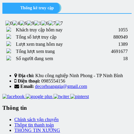
Thống kê truy cập
Khách truy cập hôm nay
1055
Tổng số lượt truy cập
880949
Lượt xem trang hôm nay
1389
Tổng lượt xem trang
4691677
Số người đang xem
18
Địa chỉ:
Khu công nghiệp Ninh Phong - TP Ninh Bình
Điện thoại:
0985554156
Email:
decorhoanggia@gmail.com
Thông tin
Chính sách vận chuyển
Thông tin thanh toán
THÔNG TIN XƯỞNG