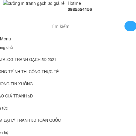
Hotline
0985554156
Menu
ang chủ
ATALOG TRANH GẠCH 5D 2021
ÔNG TRÌNH THI CÔNG THỰC TẾ
HÔNG TIN XƯỞNG
ÁO GIÁ TRANH 5D
n tức
M ĐẠI LÝ TRANH 5D TOÀN QUỐC
ên hệ