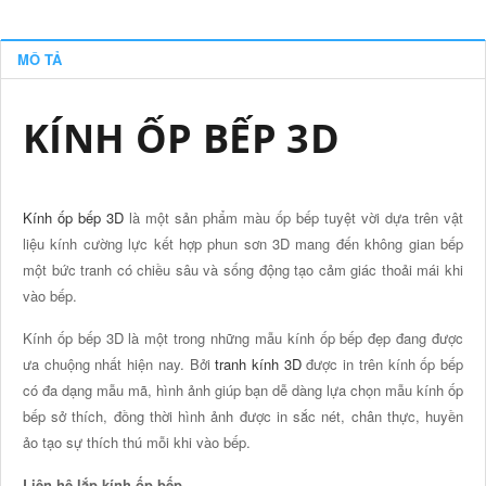
MÔ TẢ
KÍNH ỐP BẾP 3D
Kính ốp bếp 3D
là một sản phẩm màu ốp bếp tuyệt vời dựa trên vật
liệu kính cường lực kết hợp phun sơn 3D mang đến không gian bếp
một bức tranh có chiều sâu và sống động tạo cảm giác thoải mái khi
vào bếp.
Kính ốp bếp 3D là một trong những mẫu kính ốp bếp đẹp đang được
ưa chuộng nhất hiện nay. Bởi
tranh kính 3D
được in trên kính ốp bếp
có đa dạng mẫu mã, hình ảnh giúp bạn dễ dàng lựa chọn mẫu kính ốp
bếp sở thích, đồng thời hình ảnh được in sắc nét, chân thực, huyền
ảo tạo sự thích thú mỗi khi vào bếp.
Liên hệ lắp kính ốp bếp