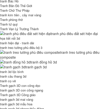
tranh Bác Hồ
Tranh Bản Đồ Thế Giới
Tranh Chữ Thư Pháp
tranh kim tiền , cây mai vàng
Tranh phòng thờ
Tranh tứ quý
Tranh Vạn Lý Trường Thành
tranh phù điêu đất sét hiện đại
họa tiết nổi 3d
tranh hiện đại - tranh dài
tranh treo tường phù điêu bộ 3
tranh treo tường phù điêu
composite
tranh đồng hồ 3d
tranh gạch 3d
tranh 3d lộc bình
tranh cầu thang 3d
tranh cọ vẽ
Tranh gạch 3D con công dọc
tranh gạch 3D con công ngang
Tranh gạch 3D Công giáo
tranh gạch 3d mai vàng
tranh gạch 3d mẫu hoa
tranh gạch 3d phong thủy đứng