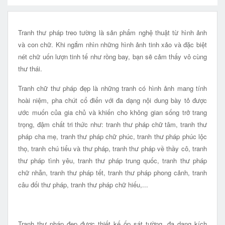
Tranh thư pháp treo tường là sản phẩm nghệ thuật từ hình ảnh
và con chữ. Khi ngắm nhìn những hình ảnh tinh xảo và đặc biệt
nét chữ uốn lượn tinh tế như rồng bay, bạn sẽ cảm thấy vô cùng
thư thái.
Tranh chữ thư pháp đẹp là những tranh có hình ảnh mang tính
hoài niệm, pha chút cổ điển với đa dạng nội dung bày tỏ được
ước muốn của gia chủ và khiến cho không gian sống trở trang
trọng, đậm chất tri thức như: tranh thư pháp chữ tâm, tranh thư
pháp cha mẹ, tranh thư pháp chữ phúc, tranh thư pháp phúc lộc
thọ, tranh chú tiểu và thư pháp, tranh thư pháp về thầy cô, tranh
thư pháp tình yêu, tranh thư pháp trung quốc, tranh thư pháp
chữ nhẫn, tranh thư pháp tết, tranh thư pháp phong cảnh, tranh
câu đối thư pháp, tranh thư pháp chữ hiếu,...
Tranh thư pháp đẹp được thiết kế ốp sát tường, đa dạng kích