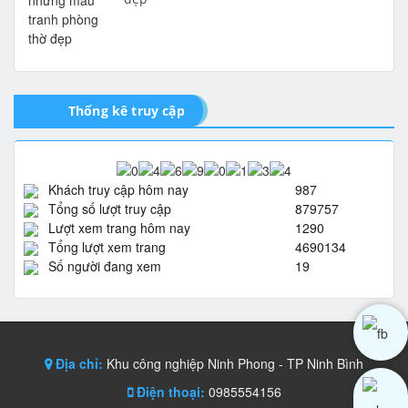
Thống kê truy cập
Khách truy cập hôm nay
987
Tổng số lượt truy cập
879757
Lượt xem trang hôm nay
1290
Tổng lượt xem trang
4690134
Số người đang xem
19
Địa chỉ:
Khu công nghiệp Ninh Phong - TP Ninh Bình
Điện thoại:
0985554156