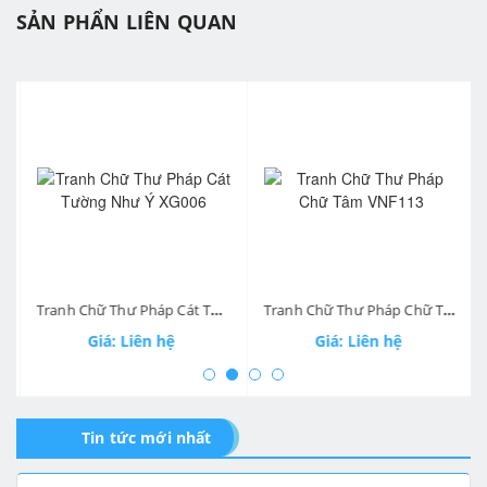
SẢN PHẨN LIÊN QUAN
prev
ne
Tranh Chữ Thư Pháp Cát Tường Như Ý XG006
Tranh Chữ Thư Pháp Chữ Tâm VNF113
Giá: Liên hệ
Giá: Liên hệ
Tin tức mới nhất