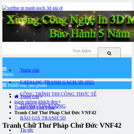
Hotline
0985554156
Trang chủ
Menu
CATALOG TRANH GẠCH 5D 2021
Danh mục sản phẩm
CÔNG TRÌNH THI CÔNG THỰC TẾ
Trang chủ
tranh phòng khách đẹp
THÔNG TIN XƯỞNG
Tranh Chữ Thư Pháp
Tranh Chữ Thư Pháp Chứ Đức VNF42
BÁO GIÁ TRANH 5D
Tranh Chữ Thư Pháp Chứ Đức VNF42
Tin tức