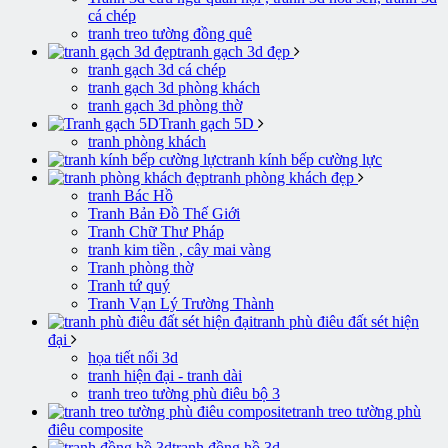
cá chép
tranh treo tường đồng quê
tranh gạch 3d đẹp
tranh gạch 3d cá chép
tranh gạch 3d phòng khách
tranh gạch 3d phòng thờ
Tranh gạch 5D
tranh phòng khách
tranh kính bếp cường lực
tranh phòng khách đẹp
tranh Bác Hồ
Tranh Bản Đồ Thế Giới
Tranh Chữ Thư Pháp
tranh kim tiền , cây mai vàng
Tranh phòng thờ
Tranh tứ quý
Tranh Vạn Lý Trường Thành
tranh phù điêu đất sét hiện
đại
họa tiết nổi 3d
tranh hiện đại - tranh dài
tranh treo tường phù điêu bộ 3
tranh treo tường phù
điêu composite
tranh đồng hồ 3d