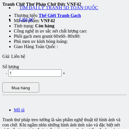
Tranh Chữ Thư Pháp Chứ Đức VNF42
TÌM ĐẠI LÝ TRANH 5D TOÀN QUỐC
Thương hiệu
Thế Giới Tranh Gạch
Liên hệ
Mã sản phẩm:
VNF42
Tình trạng:
Còn hàng
Công nghệ in uv sắc nét chất lượng cao:
Phôi gạch men granit 60x60- 80x80:
Phủ men uv kính bóng loáng:
Giao Hàng Toàn Quốc :
Giá:
Liên hệ
Số lượng
-
+
Mua hàng
Mô tả
Tranh thư pháp treo tường là sản phẩm nghệ thuật từ hình ảnh và
con chữ. Khi ngắm nhìn những hình ảnh tinh xảo và đặc biệt nét