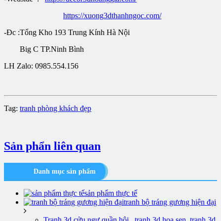
https://xuong3dthanhngoc.com/
-Đc :Tổng Kho 193 Trung Kính Hà Nội
Big C TP.Ninh Bình
LH Zalo: 0985.554.156
Tag:
tranh phòng khách đẹp
Sản phẩn liên quan
Danh mục sản phẩm
sản phẩm thực tế
tranh bộ tráng gương hiện đại
Tranh 3d cửu ngư quần hội , tranh 3d hoa sen, tranh 3d