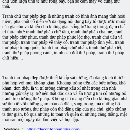
chữ uốn lượn tinh tế như rồng bay, bạn sẽ cảm thấy vô cùng thư
thái.
Tranh chữ thư pháp đẹp là những tranh có hình ảnh mang tính hoài
niệm, pha chút cổ điển với đa dạng nội dung bày tỏ được ước muốn
của gia chủ và khiến cho không gian sống trở trang trọng, đậm chất
tri thức như: tranh thư pháp chữ tâm, tranh thư pháp cha mẹ, tranh
thư pháp chữ phúc, tranh thư pháp phúc lộc thọ, tranh chú tiểu và
thư pháp, tranh thư pháp về thầy cô, tranh thư pháp tình yêu, tranh
thư pháp trung quốc, tranh thư pháp chữ nhẫn, tranh thư pháp tết,
tranh thư pháp phong cảnh, tranh câu đối thư pháp, tranh thư pháp
chữ hiếu,...
Tranh thư pháp đẹp được thiết kế ốp sát tường, đa dạng kích thước
phù hợp với mọi không gian. Khoảng trống trên các bức tường khô
khan, đơn điệu là vị trí tưởng chừng xấu xí nhất trong căn nhà
nhưng giờ đây lại trở nên thật độc đáo và ấn tượng khi có những bộ
tranh treo tường thư pháp. Không chỉ mang đến cho không gian nhà
sự tinh tế với những gam màu cổ điển, sang trọng, mà những bộ
tranh treo tường thư pháp còn thể đẳng cấp của gia chủ, giúp chúng
ta thư giãn, bỏ qua những lo toan và quên đi những căng thẳng, mệt
mỏi sau một ngày dài làm việc và học tập.
-Wedside :
https://decor3dhoanggia.com/