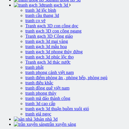
tranh gạch 3d
tranh 3d lộc bình
tranh cầu thang 3d
tranh cọ vẽ
Tranh gạch 3D con công dọc
tranh gạch 3D con công ngang
Tranh gạch 3D Công giáo
tranh gạch 3d mai vàng
tranh gạch 3d mẫu hoa
tranh gạch 3d phong thủy đứng
tranh gạch 3d phúc lộc thọ
Tranh gạch 3d thác nước
tranh phật
tranh phong cảnh việt nam
tranh điểm phòng ăn , phòng bếp, phòng ngủ
tranh điêu khắc
tranh đồng quê việt nam
tranh phong thủy
tranh mã đáo thành công
tranh 3d cao cấp
tranh gạch 3d thuận buồm xuôi gió
tranh giả ngọc
sàn nhà 3d
trần xuyên sáng